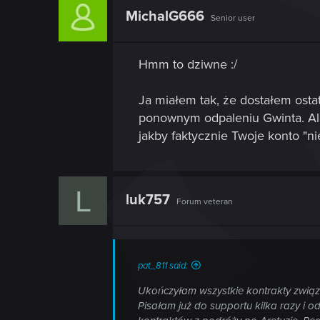
MichalG666
Senior user
Hmm to dziwne :/
Ja miałem tak, że dostałem ost
ponownym odpaleniu Gwinta. Ale 
jakby faktycznie Twoje konto "ni
L
luk757
Forum veteran
pat_811 said:
Ukończyłam wszystkie kontrakty związ
Pisałam już do supportu kilka razy i 