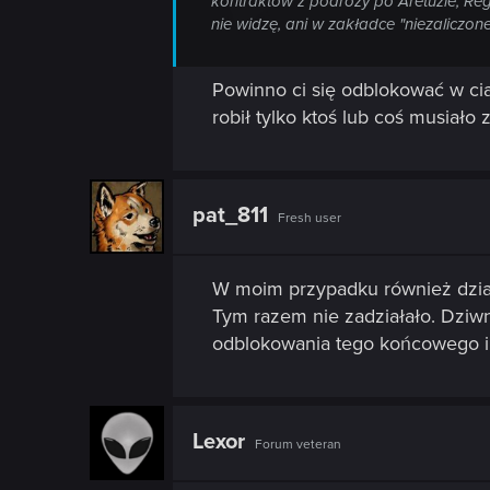
kontraktów z podróży po Aretuzie, Regi
nie widzę, ani w zakładce "niezaliczone
Powinno ci się odblokować w ciąg
robił tylko ktoś lub coś musiało 
pat_811
Fresh user
W moim przypadku również dział
Tym razem nie zadziałało. Dziw
odblokowania tego końcowego i ko
Lexor
Forum veteran