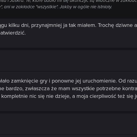
sa i Jaskra. Te, które udało mi się ukończyć są widoczne w zakładce
", ani w zakładce "wszystkie". Jakby w ogóle nie istniały.
u kilku dni, przynajmniej ja tak miałem. Trochę dziwne a
zatwierdzić.
ało zamknięcie gry i ponowne jej uruchomienie. Od razu 
ne bardzo, zwłaszcza że mam wszystkie potrzebne kontr
mpletnie nic się nie dzieje, a moja cierpliwość też się 