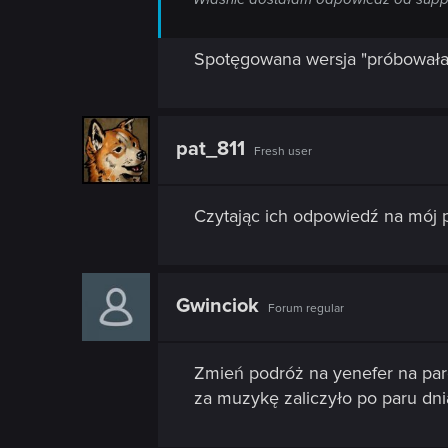
n
Spotęgowana wersja "próbowała 
pat_811
Fresh user
Czytając ich odpowiedź na mój p
Gwinciok
Forum regular
Zmień podróż na yenefer na parę
za muzykę zaliczyło po paru dni