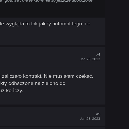
 "gotowe", ale te które nie są jeszcze ukończone
le wygląda to tak jakby automat tego nie
#4
Jan 25, 2023
zaliczało kontrakt. Nie musiałam czekać.
akty odhaczone na zielono do
już kończy.
#5
Jan 25, 2023