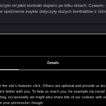
iczyło mi jakiś kontrakt dopiero po kilku dniach. Czasem, 
e opóźnienia zwykle dotyczyły dużych kontraktów z różn
h, u mnie można powiedzieć, że trwa już to kilkanaście, j
, podróż Triss co prawda wczoraj, ale nigdy wcześniej n
m ukończeniu kontraktu.
Details
Post automatically merged:
Jan 26, 2023
s
the site’s features click. Others are optional and provide us tec
pportu i polecili, aby wielokrotnie uruchamiać grę, aż au
lick better with you. To help us reach you, for example via socia
ting, occasionally we might also share bits of our cookies with o
re your permission, though.