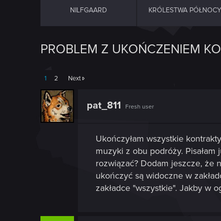
NILFGAARD
KRÓLESTWA PÓŁNOC
PROBLEM Z UKOŃCZENIEM K
1
2
Next
pat_811
Fresh user
Ukończyłam wszystkie kontrakty
muzyki z obu podróży. Pisałam j
rozwiązać? Dodam jeszcze, że ni
ukończyć są widoczne w zakładce
zakładce "wszystkie". Jakby w ogó