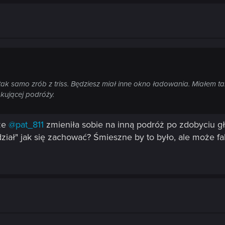
tak samo zrób z triss. Będziesz miał inne okno ładowania. Miałem t
kującej podróży.
że
@pat_811
zmieniła sobie na inną podróż po zdobyciu gł
dział" jak się zachować? Śmieszne by to było, ale może fa