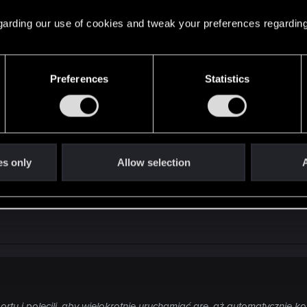
 regarding our use of cookies and tweak your preferences regarding
Preferences
Statistics
 i polecili, aby wielokrotnie uruchamiać grę, aż automatycznie kontr
es only
Allow selection
A
 i polecili, aby wielokrotnie uruchamiać grę, aż automatycznie kontr