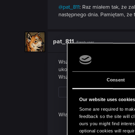
@pat_811
: Raz miałem tak, że zal
następnego dnia. Pamiętam, że t
pat_811
Fresh user
Wszyscy wspominają o kilku dniac
ukończyłam na początku stycznia
Wszystko się zaliczało po samy
Consent
Our website uses cookie
Some are required to make 
Właśnie dostałam odpowiedź od su
feedback so the site will c
ours you might find interes
optional cookies will requi