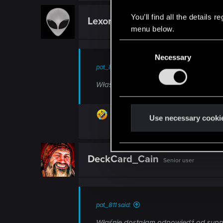
You’ll find all the details
Lexor
Forum veteran
menu below.
C
Necessary
o
pat_811 said:
n
s
Właśnie dostałam odpowiedź od supportu
e
n
t
Use necessary cooki
S
e
l
DeckCard_Cain
Senior user
e
c
t
i
pat_811 said:
o
Właśnie dostałam odpowiedź od supportu