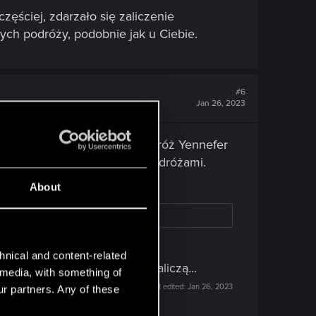
częściej, zdarzało się zaliczenie
ych podróży, podobnie jak u Ciebie.
#6
Jan 26, 2023
ak nie kilkadziesiąt dni. Podróż Yennefer
ie miałam problemu z tymi podróżami.
About
hnical and content-related
tomatycznie kontrakty się zaliczą...
l media, with something of
Last edited:
Jan 26, 2023
ur partners. Any of these