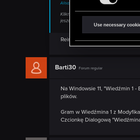
s
Alisa_Daerienn said:
e
Kliknij prawym przyciskiem na ikonkę W
n
jeszcze raz.
t
Use necessary cooki
S
Reinstall i sprawdzenie zgodnośc
e
l
e
c
Barti30
Forum regular
t
i
o
Na Windowsie 11, "Wiedźmin 1 - 
n
plików.
Gram w Wiedźmina 1 z Modyfikacj
Czcionkę Dialogową "Wiedźmina 1