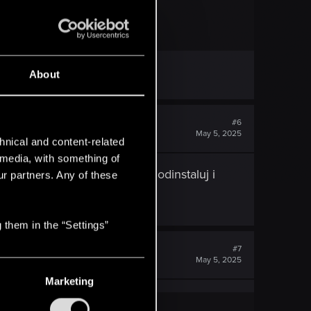
About
#6
May 5, 2025
hnical and content-related
l media, with something of
ów. Jeśli to nic nie da, to odinstaluj i
ur partners. Any of these
 them in the “Settings”
#7
May 5, 2025
Marketing