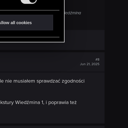
nie da, to odinstaluj i zainstaluj Wiedźmina
llow all cookies
ję dalej.
#8
Jun 21, 2025
góle nie musiałem sprawdzać zgodności
kstury Wiedźmina 1, i poprawia też