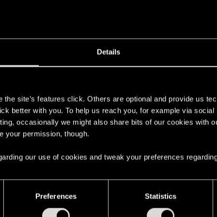
rt:
her-1/pc/sp-technical/issue/1018/gra-nie-laduje-sie[/U
spotkał się z takim problemem?
Details
s
the site’s features click. Others are optional and provide us tec
lick better with you. To help us reach you, for example via socia
onkę Wiedźmina na Steam i zrób sprawdzenie zgodności plik
ting, occasionally we might also share bits of our cookies with o
.
re your permission, though.
 regarding our use of cookies and tweak your preferences regarding
Preferences
Statistics