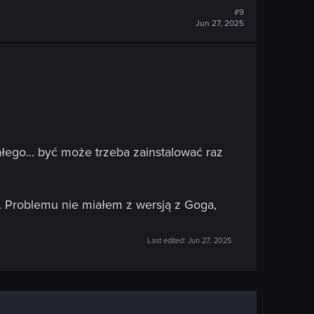
#9
Jun 27, 2025
łego... być może trzeba zainstalować raz
y. Problemu nie miałem z wersją z Goga,
Last edited:
Jun 27, 2025