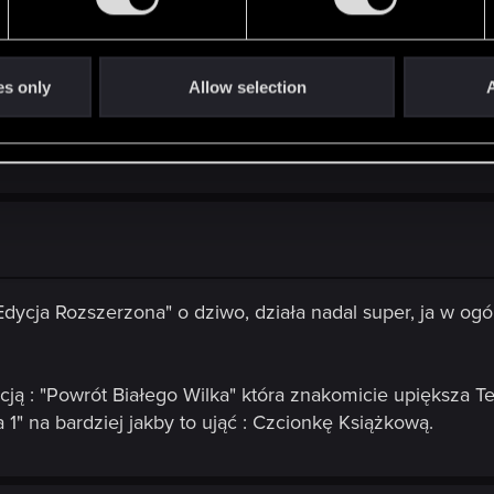
iedźmina na Steam i zrób sprawdzenie zgodności plików. Jeśli to nic 
es only
Allow selection
A
i plików robiłem już wcześniej i też nie pomogło. Kombinu
Edycja Rozszerzona" o dziwo, działa nadal super, ja w o
ą : "Powrót Białego Wilka" która znakomicie upiększa Te
" na bardziej jakby to ująć : Czcionkę Książkową.