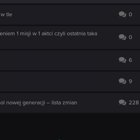
w tle
0
em 1 misji w 1 aktci czyli ostatnia taka
0
6
9
sol nowej generacji – lista zmian
228