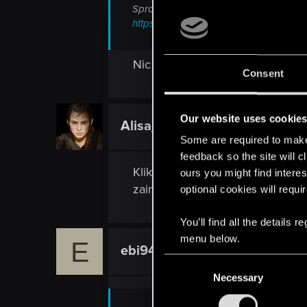
Sprawdź sposoby podane przez suppo
https://support.cdprojektred.com/pl/witc
Nic nie pomogło niestety. Ktoś 
Consent
Our website uses cookie
Alisa_Daerienn
Forum regular
Some are required to make 
feedback so the site will c
Kliknij prawym przyciskiem na ik
ours you might find interes
zainstaluj Wiedźmina jeszcze raz
optional cookies will requi
You’ll find all the details
menu below.
E
ebi94
Rookie
C
Necessary
o
n