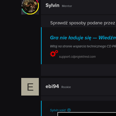
Sylvin
Mentor
Sprawdź sposoby podane przez 
Gra nie ładuje się — Wied
Witaj na stronie wsparcia technicznego CD P
support.cdprojektred.com
E
ebi94
Rookie
Sylvin said: