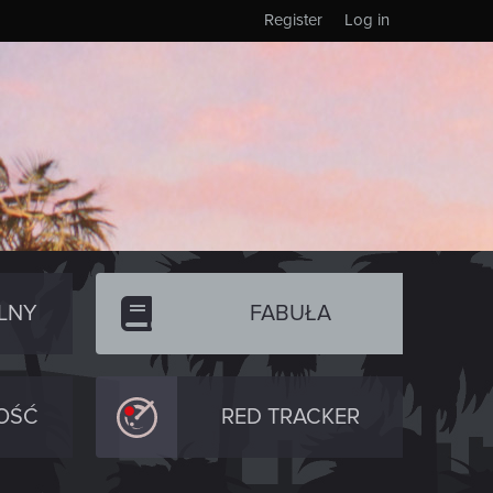
Register
Log in
LNY
FABUŁA
OŚĆ
RED TRACKER