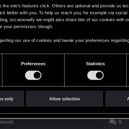
the site’s features click. Others are optional and provide us tec
lick better with you. To help us reach you, for example via socia
ting, occasionally we might also share bits of our cookies with o
re your permission, though.
 regarding our use of cookies and tweak your preferences regarding
tko co znalazlem zle po 111 godzinach
4
, nie ma go we wskazanym miejscu.
1
Preferences
Statistics
Śladami Ciri NOVIGRAD
0
es only
Allow selection
A
0
rwali.
9