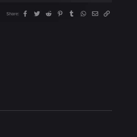
Facebook
Twitter
Reddit
Pinterest
Tumblr
WhatsApp
Email
Link
Share: