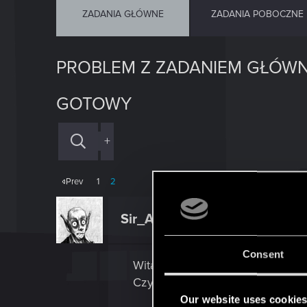
ZADANIA GŁÓWNE
ZADANIA POBOCZNE
PROBLEM Z ZADANIEM GŁÓWN
GOTOWY
+
Prev
1
2
Sir_Artman
Forum regular
Consent
Witam,
Czy ten błąd został naprawiony? 
Our website uses cookie