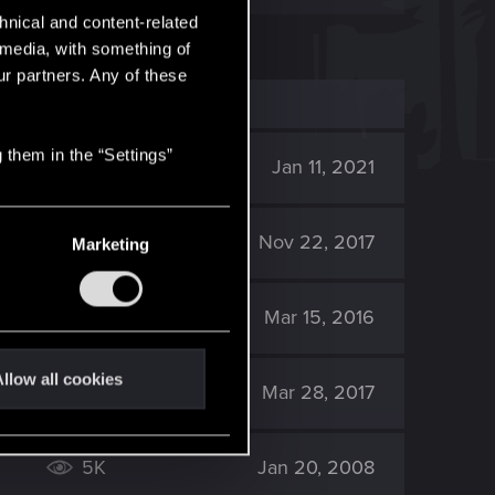
hnical and content-related
l media, with something of
ur partners. Any of these
 them in the “Settings”
3K
Jan 11, 2021
1K
Nov 22, 2017
Marketing
2K
Mar 15, 2016
llow all cookies
2K
Mar 28, 2017
5K
Jan 20, 2008