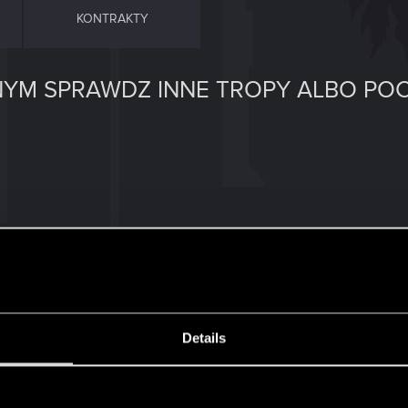
KONTRAKTY
YM SPRAWDZ INNE TROPY ALBO POC
Details
Bo Takemura jak na razie w tej misji nie dzwoni, a minęło
s