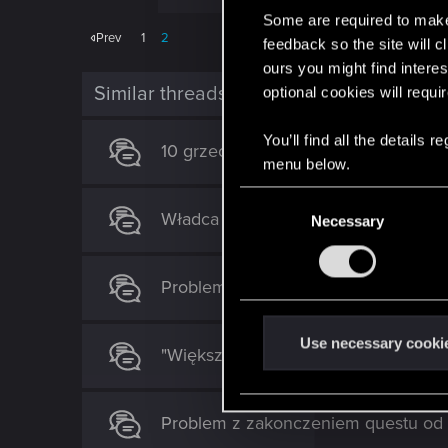
Some are required to make 
Prev
1
2
feedback so the site will c
ours you might find interes
Similar threads
optional cookies will requi
You’ll find all the details
10 grzechow Cyberpunka, czyli wszys
menu below.
C
Władca Undvik Problem z Hjalmarem
Necessary
o
n
s
Problem z pociągnięciem fabuły - 
e
n
t
Use necessary cooki
"Większe" gry na telefon
S
e
l
Problem z zakonczeniem questu od d
e