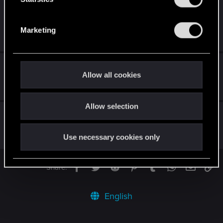
wersji 1.30 na PS4 crashuje się na 4.00 (błąd
S
CE-108255-1)
e
Marketing
Dec 16, 2022
l
0
759
e
c
Aktualizacja 2.11
t
Allow all cookies
i
Feb 18, 2024
28
6K
o
Allow selection
n
Aktualizacja 2.1 — Lista zmian
Dec 30, 2023
Use necessary cookies only
73
13K
Facebook
Twitter
Reddit
Pinterest
Tumblr
WhatsApp
Email
Li
Share:
English