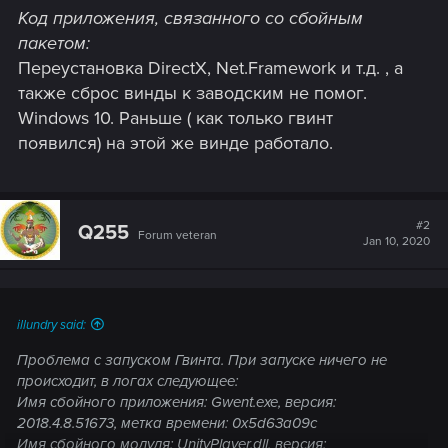
Код приложения, связанного со сбойным
пакетом:
Переустановка DirectX, Net.Framework и т.д. , а
также сброс винды к заводским не помог.
Windows 10. Раньше ( как только гвинт
появился) на этой же винде работало.
#2
Q255
Forum veteran
Jan 10, 2020
illundry said:
Проблема с запуском Гвинта. При запуске ничего не
происходит, в логах следующее:
Имя сбойного приложения: Gwent.exe, версия:
2018.4.8.51673, метка времени: 0x5d63a09c
Имя сбойного модуля: UnityPlayer.dll, версия: