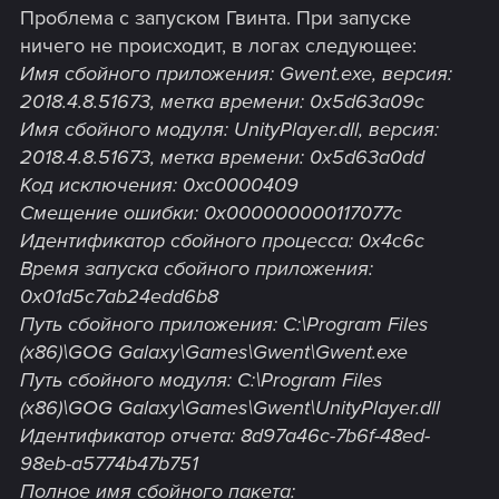
Проблема с запуском Гвинта. При запуске
ничего не происходит, в логах следующее:
Имя сбойного приложения: Gwent.exe, версия:
2018.4.8.51673, метка времени: 0x5d63a09c
Имя сбойного модуля: UnityPlayer.dll, версия:
2018.4.8.51673, метка времени: 0x5d63a0dd
Код исключения: 0xc0000409
Смещение ошибки: 0x000000000117077c
Идентификатор сбойного процесса: 0x4c6c
Время запуска сбойного приложения:
0x01d5c7ab24edd6b8
Путь сбойного приложения: C:\Program Files
(x86)\GOG Galaxy\Games\Gwent\Gwent.exe
Путь сбойного модуля: C:\Program Files
(x86)\GOG Galaxy\Games\Gwent\UnityPlayer.dll
Идентификатор отчета: 8d97a46c-7b6f-48ed-
98eb-a5774b47b751
Полное имя сбойного пакета: