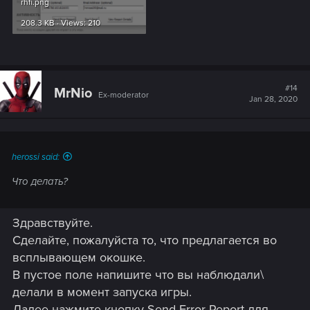
rhfi.png
208.3 KB · Views: 210
#14
MrNio
Ex-moderator
Jan 28, 2020
herossi said:
Что делать?
Здравствуйте.
Сделайте, пожалуйста то, что предлагается во
всплывающем окошке.
В пустое поле напишите что вы наблюдали\
делали в момент запуска игры.
Далее нажмите кнопку Send Error Report для