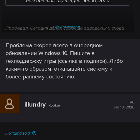
Post automatically merged:
Jan 10, 2020
Click to expand...
Пробовал. Сегодня делал сброс до заводских и снова
устанавливал GOG и GWENT, проблема не ушла.
Проблема скорее всего в очередном
обновлении Windows 10. Пишите в
техподдержку игры (ссылка в подписи). Либо
каким-то образом, откатывайте систему к
более раннему состоянию.
#6
illundry
Rookie
Jan 10, 2020
Fioiltarna said: