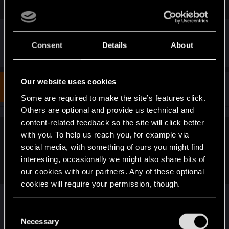
Я давно на 10-ку перешел. Может кто из
форумчан на семёрке (не жигули).
Consent
Details
About
Our website uses cookies
#8
illundry
Rookie
Jan 10, 2020
Some are required to make the site’s features click.
Others are optional and provide us technical and
content-related feedback so the site will click better
with you. To help us reach you, for example via
Q255 said:
social media, with something of ours you might find
Я давно на 10-ку перешел. Может кто из форумчан на
interesting, occasionally we might also share bits of
семёрке (не жигули).
our cookies with our partners. Any of these optional
cookies will require your permission, though.
Я тоже с 14 года на 10-ке. не понятно, откуда
проблема взялась. К чему относится
You’ll find all the details regarding our use of cookies
C
unityplayer?
and tweak your preferences regarding them in the
Necessary
o