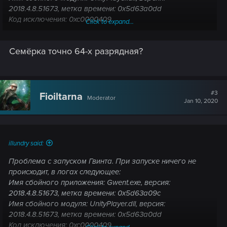
2018.4.8.51673, метка времени: 0x5d63a0dd
Код исключения: 0xc0000409
Click to expand...
Смещение ошибки: 0x000000000117077c
Идентификатор сбойного процесса: 0x4c6c
Семёрка точно 64-х разрядная?
Время запуска сбойного приложения:
0x01d5c7ab24edd6b8
Путь сбойного приложения: C:\Program Files (x86)\GOG
Galaxy\Games\Gwent\Gwent.exe
Путь сбойного модуля: C:\Program Files (x86)\GOG
#3
Fioiltarna
Moderator
Jan 10, 2020
Galaxy\Games\Gwent\UnityPlayer.dll
Идентификатор отчета: 8d97a46c-7b6f-48ed-98eb-
a5774b47b751
Полное имя сбойного пакета:
illundry said:
Код приложения, связанного со сбойным пакетом:
Переустановка DirectX, Net.Framework и т.д. , а также
Проблема с запуском Гвинта. При запуске ничего не
сброс винды к заводским не помог. Windows 10. Раньше (
происходит, в логах следующее:
как только гвинт появился) на этой же винде работало.
Имя сбойного приложения: Gwent.exe, версия:
2018.4.8.51673, метка времени: 0x5d63a09c
Имя сбойного модуля: UnityPlayer.dll, версия:
2018.4.8.51673, метка времени: 0x5d63a0dd
Код исключения: 0xc0000409