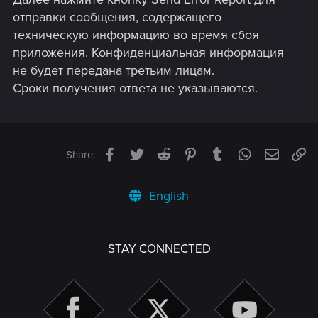
отправки сообщения, содержащего
техническую информацию во время сбоя
приложения. Конфиденциальная информация
не будет передана третьим лицам.
Сроки получения ответа не указываются.
Facebook
Twitter
Reddit
Pinterest
Tumblr
WhatsApp
Email
Li
Share:
English
STAY CONNECTED