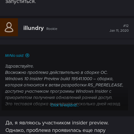
запуститься.
#12
illundry
Rookie
Jan 11, 2020
MrNio said:
Здравствуйте.
Восможно проблема действительно в сборке ОС.
Windows 10 Insider Preview build 19541.1000 – сборка,
которая относится к ветви разработки RS_PRERELEASE,
доступна участникам программы Windows Insider с
приоритетом получения обновлений ранний доступ.
Это тестовая сборка вышедшая несколько дней назад.
Click to expand...
Она нестабильна.
Да, я являюсь участником insider preview.
Однако, проблема проявилась еще пару
Spoiler:
Улучшения, исправления