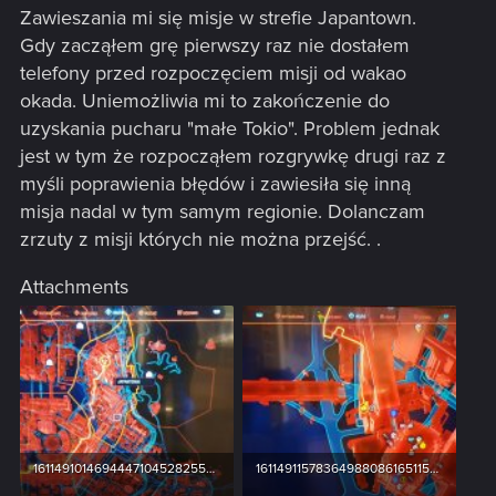
Zawieszania mi się misje w strefie Japantown.
Gdy zacząłem grę pierwszy raz nie dostałem
telefony przed rozpoczęciem misji od wakao
okada. Uniemożliwia mi to zakończenie do
uzyskania pucharu "małe Tokio". Problem jednak
jest w tym że rozpocząłem rozgrywkę drugi raz z
myśli poprawienia błędów i zawiesiła się inną
misja nadal w tym samym regionie. Dolanczam
zrzuty z misji których nie można przejść. .
Attachments
16114910146944471045282559202018.jpg
16114911578364988086165115587243.jpg