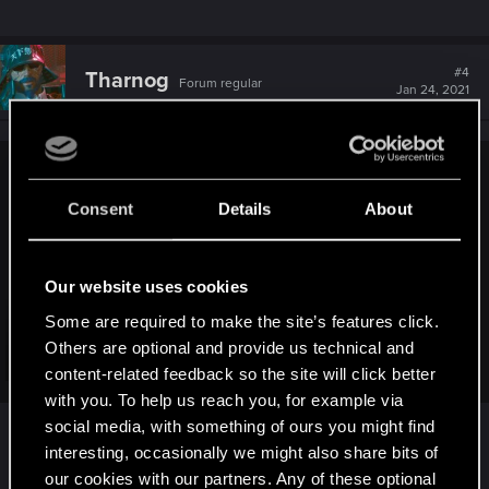
#4
Tharnog
Forum regular
Jan 24, 2021
X_infiniti_one_X said:
Consent
Details
About
Tak, tego i innych sposobów. Nawet wyrwalem savy z pliku
godzin do tyłu, jak już misja się to już nie jestem w stanie
zrobić nic. Jeszcze dziś włączyłem na chwilę Cyberpunka i
Our website uses cookies
zawiesiła się kolejna misja nadal w Japantown. Dokładnie
ta z automatem koło megabloku. Ta co trzeba podchodzić
Some are required to make the site’s features click.
kilka razy. Zawiesiła się dokładnie przy pierwszym podejściu
Others are optional and provide us technical and
gdzie miałem poznać się z tym automatem. I co teraz?
Click to expand...
content-related feedback so the site will click better
Zacząć grę 3 raz i po kilku dziesięciu godzinach zawiesi się
with you. To help us reach you, for example via
inna misja w tym regionie?
social media, with something of ours you might find
Za pierwszym podejściem też te misje miałem
interesting, occasionally we might also share bits of
zbugowane. Przy drugim każda misja uratowana
our cookies with our partners. Any of these optional