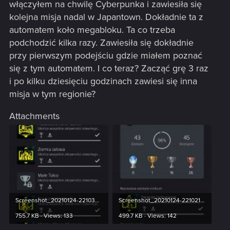
włączyłem na chwilę Cyberpunka i zawiesiła się
kolejna misja nadal w Japantown. Dokładnie ta z
automatem koło megabloku. Ta co trzeba
podchodzić kilka razy. Zawiesiła się dokładnie
przy pierwszym podejściu gdzie miałem poznać
się z tym automatem. I co teraz? Zacząć grę 3 raz
i po kilku dziesięciu godzinach zawiesi się inna
misja w tym regionie?
Attachments
Screenshot_20210124-221030_PS App.jpg
Screenshot_20210124-221021_PS App.jpg
755.7 KB · Views: 133
499.7 KB · Views: 142