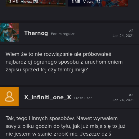
3 MB · Views: 178
3 MB · Views: 172
#2
Tharnog
Forum regular
Jan 24, 2021
Wiem że to nie rozwiązanie ale próbowałeś
najbardziej ogranego sposobu z uruchomieniem
zapisu sprzed tej czy tamtej misji?
#3
X_infiniti_one_X
Fresh user
Jan 24, 2021
Tak, tego i innych sposobów. Nawet wyrwalem
savy z pliku godzin do tyłu, jak już misja się to już
nie jestem w stanie zrobić nic. Jeszcze dziś