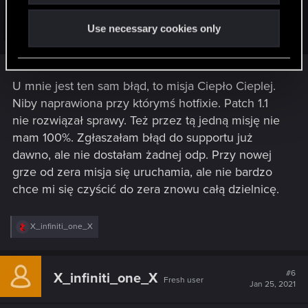
błędów i zawiesiła się inną misja nadal w tym samym
regionie. Dolanczam zrzuty z misji których nie można przejść.
Use necessary cookies only
Click to expand...
.
U mnie jest ten sam błąd, to misja Ciepło Cieplej.
Niby naprawiona przy którymś hotfixie. Patch 1.1
nie rozwiązał sprawy. Też przez tą jedną misję nie
mam 100%. Zgłaszałam błąd do supportu już
dawno, ale nie dostałam żadnej odp. Przy nowej
grze od zera misja się uruchamia, ale nie bardzo
chce mi się czyścić do zera znowu całą dzielnicę.
R
X_infiniti_one_X
e
a
c
t
#6
X_infiniti_one_X
Fresh user
i
Jan 25, 2021
o
n