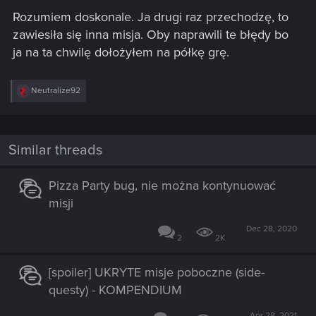
s
Rozumiem doskonale. Ja drugi raz przechodzę, to
:
zawiesiła się inna misja. Oby naprawili te błędy bo
ja na ta chwilę dołożyłem na półkę grę.
R
Neutralize92
e
a
c
t
i
Similar threads
o
n
s
Pizza Party bug, nie można kontynuować
:
misji
Dec 28, 2020
2
2K
[spoiler] UKRYTE misje poboczne (side-
questy) - KOMPENDIUM
Apr 28, 2021