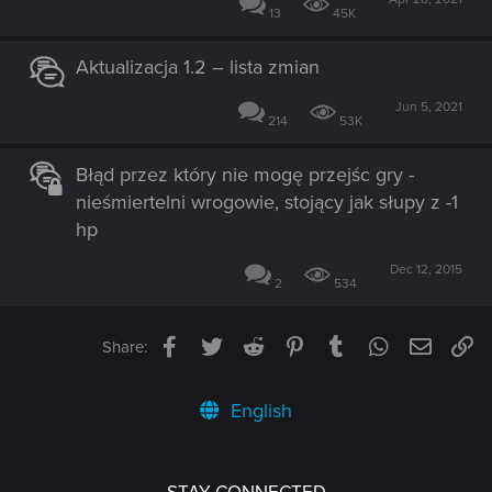
13
45K
Aktualizacja 1.2 – lista zmian
Jun 5, 2021
214
53K
Błąd przez który nie mogę przejśc gry -
nieśmiertelni wrogowie, stojący jak słupy z -1
hp
Dec 12, 2015
2
534
Facebook
Twitter
Reddit
Pinterest
Tumblr
WhatsApp
Email
Li
Share:
English