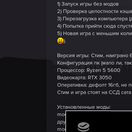
1) Запуск игры без модов
2) Проверка целостности кэша
3) Перезагрузка компьютера (д
4) Попытка прийти сюда спуст
5) Новая игра с меньшим коли
).
Версия игры: Стим, наиграно 
Конфигурация пк (мало ли, та
Процессор: Ryzen 5 5600
Видеокарта: RTX 3050
Оперативка: дефолт 16гб, не
Стим и игра стоят на ССД сата
Установленные моды:
modGwentRestoreTextures2_1 (
другие, взрослые текстурки с
modMissingCardTracker (распис