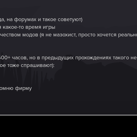
а, на форумах и такое советуют)
я какое-то время игры
чеством модов (я не мазохист, просто хочется реаль
600+ часов, но в предыдущих прохождениях такого не
кое тоже спрашивают):
 помню фирму
добавляет "удалённые" текстуры карт гвинта, я и в п
тавил, но проблем никаких не было)
ывает в путеводителе по гвинту, где найти оставшиес