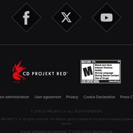
ct administration
User agreement
Privacy
Cookie Declaration
Press C
© 2018 CD PROJEKT S.A. ALL RIGHTS RESERVED
JEKT S. A. All rights reserved. The Witcher game is based on the prose of Andrzej Sapkowski
owners.
®
Forum software by XenForo
© 2010-2020 XenForo Ltd.