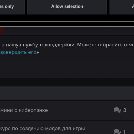
es only
Allow selection
A
 в нашу службу техподдержки. Можете отправить отчет
 завершить его
»
емини о киберпанке
3
нкурс по созданию модов для игры
1