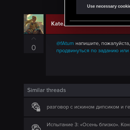
t
Use necessary cooki
S
e
Kate.Greene
CD PROJEKT RED
l
e
U
c
@fAtum
напишите, пожалуйста,
p
0
t
продвинуться по заданию или
v
i
o
o
t
n
e
Similar threads
разговор с искином дипсиком и г
Испытание 3: «Осень близко». Ко