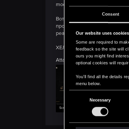
modNewStylishTrissUpdated (с
Consent
Вот и все моды. Хотелось бы 
простое выключение или удал
реально не хочется.
Our website uses cookie
Some are required to make 
ХЕЛП МИ ПЛИЗ
feedback so the site will c
ours you might find interes
Attachments
optional cookies will requi
You’ll find all the details
menu below.
C
Necessary
o
n
Screenshot_1.png
Screenshot
s
294.3 KB · Views: 90
593.9 KB · V
e
n