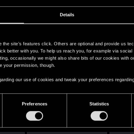
мена одежды Трисс)
Details
верить, что эти незначительные моды не могут повли
ение модов не решает проблему, а начинать опять но
s
the site’s features click. Others are optional and provide us tec
lick better with you. To help us reach you, for example via socia
ting, occasionally we might also share bits of our cookies with o
re your permission, though.
 regarding our use of cookies and tweak your preferences regarding
Preferences
Statistics
_2.png
iews: 78