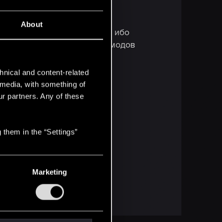
About
ять на игру ТАКИМ образом, ибо
вую игру уже безо всяких модов
hnical and content-related
l media, with something of
ur partners. Any of these
 them in the “Settings”
Marketing