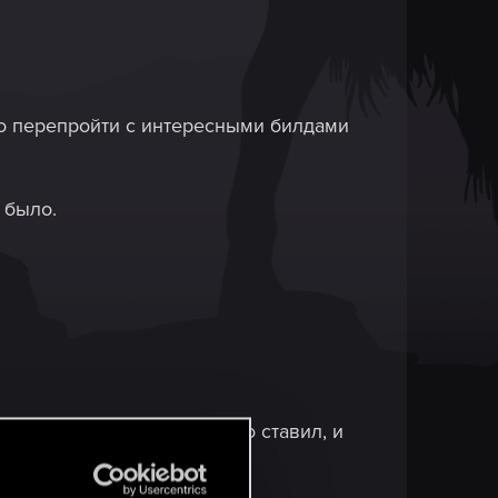
но перепройти с интересными билдами
 было.
редыдущих прохождениях его ставил, и
я карты)