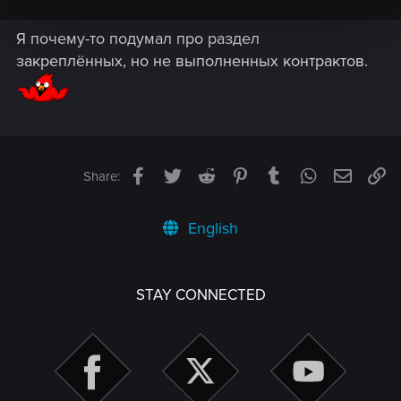
Я почему-то подумал про раздел
закреплённых, но не выполненных контрактов.
Facebook
Twitter
Reddit
Pinterest
Tumblr
WhatsApp
Email
Li
Share:
English
STAY CONNECTED