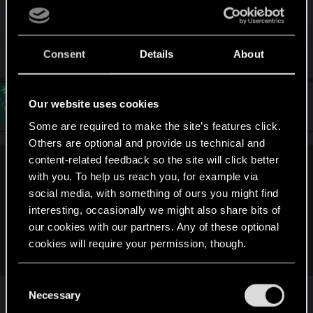
Те, кто не успел - опоздали.
R
Consent
Details
About
lordep
e
a
c
t
#3
Our website uses cookies
BANANA_UASergiyUA
Forum regular
i
Jul 9, 2021
o
Some are required to make the site’s features click.
n
Others are optional and provide us technical and
s
:
content-related feedback so the site will click better
psysteel said:
with you. To help us reach you, for example via
social media, with something of ours you might find
Логичнее задать вопрос поддержке.
Ну а так, часть контрактов была убрана из-за утраты
interesting, occasionally we might also share bits of
возможности получить их. Перфекционисты одобряют.
our cookies with our partners. Any of these optional
cookies will require your permission, though.
Те, кто не успел - опоздали.
You’ll find all the details regarding our use of cookies
C
Какой нафиг не успел... Как вы читали
and tweak your preferences regarding them in the
Necessary
o
сообщение? Этот контракт стоит в моём
“Settings” menu below.