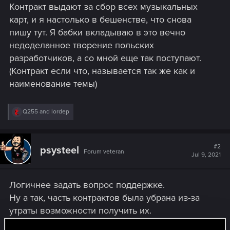
Контракт выдают за сбор всех музыкальных
карт, и я настолько в бешенстве, что снова
пишу тут. Я бабки вкладываю в это вечно
недоделанное творение польских
разработчиков, а со мной еще так поступают.
(Контракт если что, называется так же как и
наименование темы)
R
Q255
and
lordep
e
a
c
t
#2
psysteel
Forum veteran
i
Jul 9, 2021
o
n
s
Логичнее задать вопрос поддержке.
:
Ну а так, часть контрактов была убрана из-за
утраты возможности получить их.
Перфекционисты одобряют.