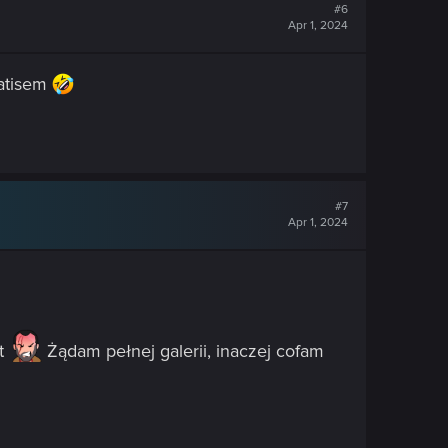
#6
Apr 1, 2024
ratisem
#7
Apr 1, 2024
kt
Żądam pełnej galerii, inaczej cofam