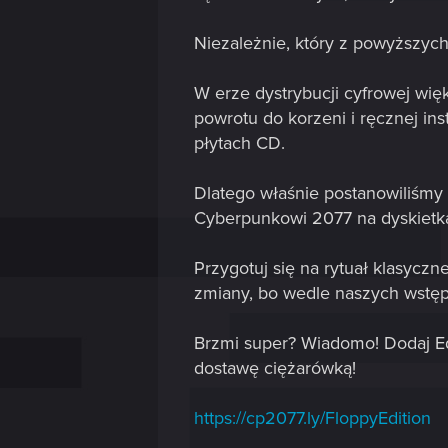
Niezależnie, który z powyższyc
W erze dystrybucji cyfrowej wię
powrotu do korzeni i ręcznej in
płytach CD.
Dlatego właśnie postanowiliśmy
Cyberpunkowi 2077 na dyskietk
Przygotuj się na rytuał klasyczne
zmiany, bo wedle naszych wstęp
Brzmi super? Wiadomo! Dodaj Edyc
dostawę ciężarówką!
https://cp2077.ly/FloppyEdition