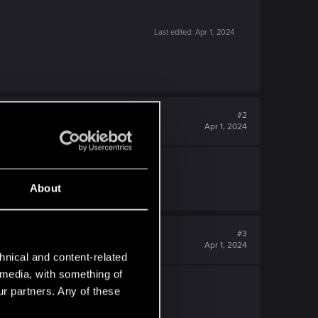
Last edited:
Apr 1, 2024
#2
Apr 1, 2024
About
#3
Apr 1, 2024
hnical and content-related
l media, with something of
ochę bardziej wygodne.
ur partners. Any of these