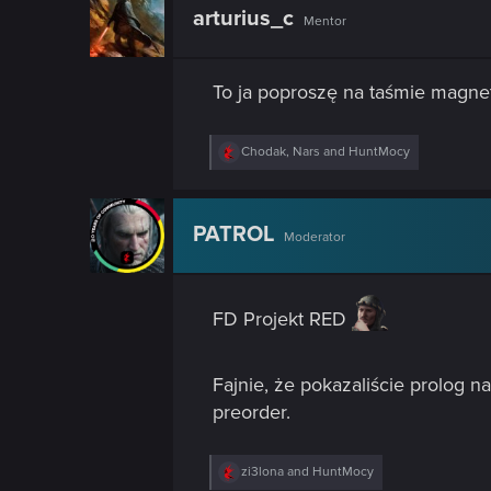
n
arturius_c
Mentor
To ja poproszę na taśmie magne
R
Chodak
,
Nars
and
HuntMocy
e
a
c
t
PATROL
Moderator
i
o
n
s
:
FD Projekt RED
Fajnie, że pokazaliście prolog n
preorder.
R
zi3lona
and
HuntMocy
e