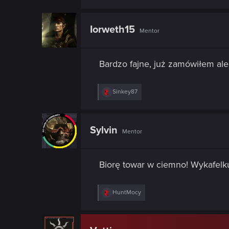
a
c
t
Iorweth15
Mentor
i
o
n
s
Bardzo fajne, już zamówiłem al
:
R
Sinkey87
e
a
c
t
Sylvin
Mentor
i
o
n
s
Biorę towar w ciemno! Wykafelku
:
R
HuntMocy
e
a
c
t