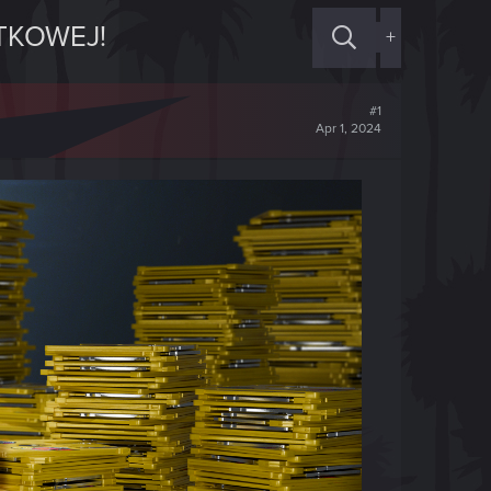
TKOWEJ!
+
#1
Apr 1, 2024