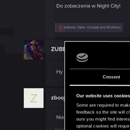
Do zobaczenia w Night City!
R
zi3lona
,
Yakin
,
Chodak
and 10 others
e
a
c
t
ZUBER92
Mentor
i
o
n
s
:
Hy hy hy
Consent
Z
Our website uses cookie
zboojnik82
Rookie
Some are required to make 
feedback so the site will c
Niestety nie mam napędu A, kied
ours you might find interes
optional cookies will requi