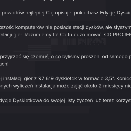
h powodów najlepiej Cię opisuje, pokochasz Edycję Dysk
kszość komputerów nie posiada stacji dysków, ale słyszym
stalacji gier. Rozumiemy to! Co tu dużo mówić, CD PROJEK
 przyjrzeć się czemuś, o co byliśmy proszeni od samego 
ach!
j instalacji gier z 97 619 dyskietek w formacie 3,5". Konie
nych wyliczeń instalacja może zająć około 2 miesięcy ni
ję Dyskietkową do swojej listy życzeń już teraz korzystaj