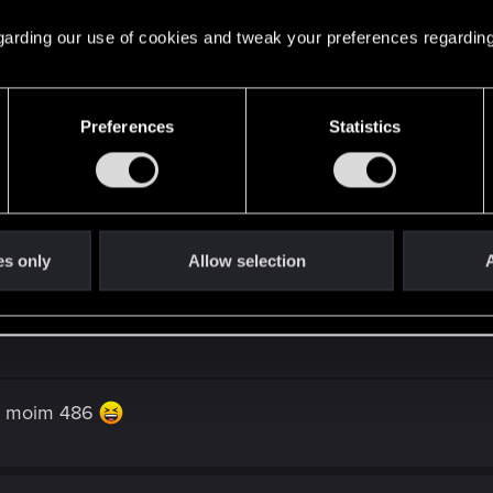
 regarding our use of cookies and tweak your preferences regarding
Preferences
Statistics
rpunkiem w jakiejs wersji 8bit wyglądałaby przekozacko!
es only
Allow selection
A
na moim 486