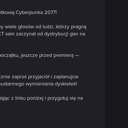
ietkową Cyberpunka 2077!
y wiele głosów od ludzi, którzy pragną
T sam zaczynał od dystrybucji gier na
początku, jeszcze przed premierą —
cznie zaproś przyjaciół i zaplanujcie
eustannego wymieniania dyskietek!
ąc z linku poniżej i przygotuj się na