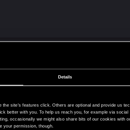
Details
s
the site’s features click. Others are optional and provide us tec
lick better with you. To help us reach you, for example via socia
y pojawi się wersja na karty perforowane?? Było by to tr
ting, occasionally we might also share bits of our cookies with o
re your permission, though.