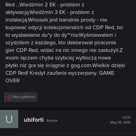
Red ...Wiedźmin 2 EK - problem z
aktywacją.Wiedźmin 3 EK - problem z
instalacją.Wniosek jest banalnie prosty - nie
kupować edycji kolekcjonerskich od CDP Red, bo
to wystawianie du*y do dy**nia.Wyśmiewałem i
szydziłem z każdego, kto deklarował piracenie
gier CDP Red, widać na nic innego nie zasłużyli.Z
moim łączem chyba szybciej wytłoczą nowe
płytki niż gra się ściągnie z gog.com.Wielkie dzięki
CDP Red! Kredyt zaufania wyczerpany. GAME
OVER
R
MocnyMichal
e
a
c
U
t
#270
ubiforti
Rookie
i
May 19, 2015
o
n
s