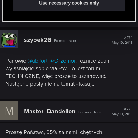
Use necessary cookies only
plik. Drugie podejście do instalacji w drodze... Nie
tego się spodziewałem...
#274
szypek26
Ex-moderator
May 19, 2015
Panowie
@ubiforti
@Drzemor
, różnice zdań
wyjaśniajcie sobie via PW. To jest forum
TECHNICZNE, więc proszę to uszanować.
Następne posty nie na temat - kasuję.
M
#275
Master_Dandelion
Forum veteran
May 19, 2015
Proszę Państwa, 35% za nami, chętnych