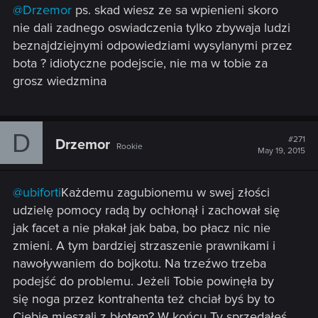
@Drzemor
ps. skad wiesz ze sa wpienieni skoro
:
nie dali zadnego oswiadczenia tylko zbywaja ludzi
beznajdziejnymi odpowiedziami wysylanymi przez
bota ? idiotyczne podejscie, nie ma w tobie za
grosz wiedzmina
D
#271
Drzemor
Rookie
May 19, 2015
@ubiforti
Każdemu zagubionemu w swej złości
udzielę pomocy radą by ochłonął i zachował się
jak facet a nie płakał jak baba, bo płacz nic nie
zmieni. A tym bardziej strzaszenie prawnikami i
nawoływaniem do bojkotu. Na trzeźwo trzeba
podejść do problemu. Jeżeli Tobie powinęła by
się noga przez kontrahenta też chciał byś by to
Ciebie mieszali z błotem? W końcu Ty sprzedałeś