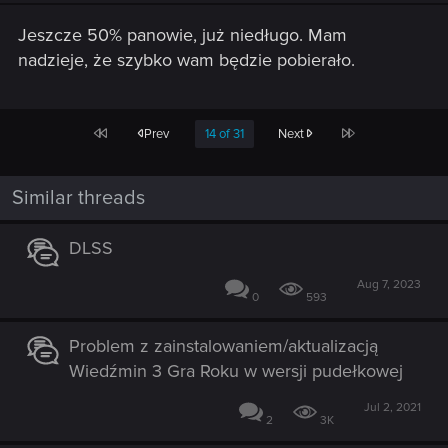
Jeszcze 50% panowie, już niedługo. Mam
nadzieje, że szybko wam będzie pobierało.
First
Last
Prev
14 of 31
Next
Similar threads
DLSS
Aug 7, 2023
0
593
Problem z zainstalowaniem/aktualizacją
Wiedźmin 3 Gra Roku w wersji pudełkowej
Jul 2, 2021
2
3K