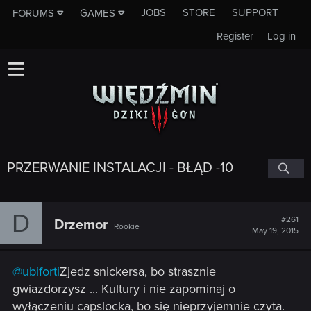
JOBS
STORE
SUPPORT
FORUMS
GAMES
Register
Log in
PRZERWANIE INSTALACJI - BŁĄD -10
D
#261
Drzemor
Rookie
May 19, 2015
@ubiforti
Zjedz snickersa, bo strasznie
gwiazdorzysz ... Kultury i nie zapominaj o
wyłączeniu capslocka, bo się nieprzyjemnie czyta.