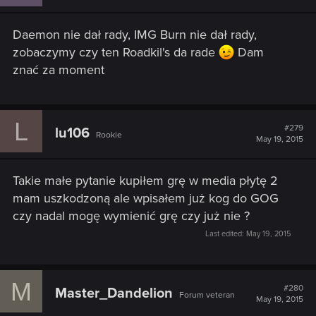
o
n
s
Daemon nie dał rady, IMG Burn nie dał rady,
:
zobaczymy czy ten Roadkil's da rade
Dam
znać za moment
L
#279
lu106
Rookie
May 19, 2015
Takie małe pytanie kupiłem grę w media płytę 2
mam uszkodzoną ale wpisałem już kog do GOG
czy nadal mogę wymienić grę czy już nie ?
Last edited:
May 19, 2015
M
#280
Master_Dandelion
Forum veteran
May 19, 2015