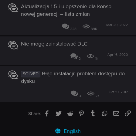
Aktualizacja 1.5 i ulepszenie dla konsol
nowej generacji – lista zmian
Mar 20, 2022
228
39K
Nie mogę zainstalować DLC
Apr 16, 2020
2
1K
Błąd instalacji: problem dostępu do
SOLVED
dysku
Oct 19, 2017
3
2K
Facebook
Twitter
Reddit
Pinterest
Tumblr
WhatsApp
Email
Li
Share:
English