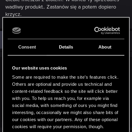
wadliwy produkt.. Zastanów się a potem dopiero
krzycz.
G
#272
GosuPL
Forum veteran
May 19, 2015
Consent
Details
About
Our website uses cookies
wwad said:
Some are required to make the site’s features click.
Ja bym wam mógł ten plik na google driva wrzucić tylko
Others are optional and provide us technical and
obawiam się że to bez sensu bo sam złapię bana a i tak po
content-related feedback so the site will click better
5min mod pewno linka skasuje
Jak by chcieli pomóc
sami by dawno go udostępnili wszystkim poszkodowanym
with you. To help us reach you, for example via
choćby na pw dziwi mnie bierna postawa. Z moim pechem
social media, with something of ours you might find
to cud że sam nie padłem ofiarą tego baga ja też niestety
interesting, occasionally we might also share bits of
nie pogram bo czekam na stery od AMD by CF ruszył oby
Click to expand...
our cookies with our partners. Any of these optional
podołali.
cookies will require your permission, though.