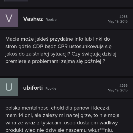
e
a
c
V
t
#265
Vashez
Rookie
i
May 19, 2015
o
n
s
Macie może jakieś przydatne info lub linki do
:
stron gdzie CDP bądz CPR ustosunkowują się
jakoś do zaistniałej sytuacji? Czy świętują dzisiaj
premierę a problemami zajmą się póżniej ?
U
#266
ubiforti
Rookie
May 19, 2015
polska mentalnosc, chold dla panow i kleczki.
mam 14 dni, ale zalezy mi na tej grze, to nie moja
wina ze wraz z tysiacami osob dostalem wadliwy
produkt wiec nie dziw sie naszemu wkur***niu.