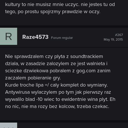
kultury to nie musisz mnie uczyc. nie jestes tu od
tego, po prostu spojrzmy prawdzie w oczy.
R
#267
Raze4573
Forum regular
May 19, 2015
Nie sprawdzalem czy plyta z soundtrackiem
dziala, w zasadzie zalozylem ze jest walnieta i
sciezke dzwiekowa pobralem z gog.com zanim
zaczalem pobieranie gry.
Kurde troche lipa =/ caly komplet do wymiany.
Antywirusa wylaczylem po tym jak pierwszy raz
wywalilo blad -10 wiec to ewidentnie wina plyt. Eh
no nic, nie ma rozy bez kolcow, trzeba czekac.