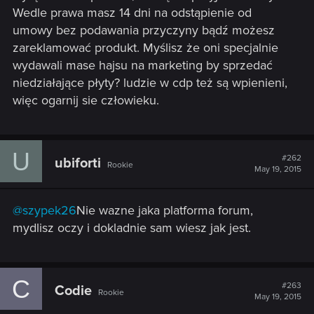
Wedle prawa masz 14 dni na odstąpienie od
umowy bez podawania przyczyny bądź możesz
zareklamować produkt. Myślisz że oni specjalnie
wydawali mase hajsu na marketing by sprzedać
niedziałające płyty? ludzie w cdp też są wpienieni,
więc ogarnij sie człowieku.
U
#262
ubiforti
Rookie
May 19, 2015
@szypek26
Nie wazne jaka platforma forum,
mydlisz oczy i dokladnie sam wiesz jak jest.
C
#263
Codie
Rookie
May 19, 2015