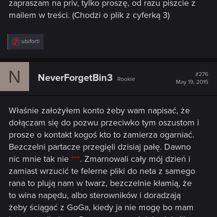
zapraszam na priv, tylko proszę, od razu piszcie z
mailem w treści. (Chodzi o plik z cyferką 3)
R
ubiforti
e
a
c
N
t
#276
NeverForgetBin3
Rookie
i
May 19, 2015
o
n
s
Właśnie założyłem konto żeby wam napisać, że
:
dołączam się do pozwu przeciwko tym oszustom i
prosze o kontakt kogoś kto to zamierza ogarniać.
Bezczelni partacze przegięli dzisiaj pałę. Dawno
nic mnie tak nie
***
. Zmarnowali cały mój dzień i
zamiast wrzucić te felerne pliki do neta z samego
rana to plują nam w twarz, bezczelnie kłamią, że
to wina napędu, albo sterowników i doradzają
żeby ściągać z GoGa, kiedy ja nie mogę bo mam