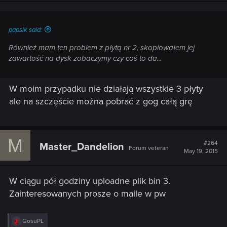
papsik said:
Również mam ten problem z płytą nr 2, skopiowałem jej
zawartość na dysk zobaczymy czy coś to da...
W moim przypadku nie działają wszystkie 3 płyty
ale na szczęście można pobrać z gog całą grę
M
#264
Master_Dandelion
Forum veteran
May 19, 2015
W ciągu pół godziny uploadne plik bin 3.
Zainteresowanych prosze o maile w pw
R
GosuPL