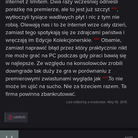
internet z limitem. Dwa razy wcześniej odnieśli
porażkę na premierze, ale to jest już szczyt
***
,
wytłoczyli tysiące wadliwych płyt i nic z tym nie
robią. Olewają nas i to że internet wrze cały dzień,
zamiast tego spotykają się ze zdrajcami państwa i
wręczają im Edycje Kolekcjonerskie.
***
Obamie,
zamiast naprawić błąd przez który praktycznie nikt
nie może grać na PC podczas gdy piraci bawią się
w najlepsze. Ze względu na konsolowców zrobili
downgrade tak duży że gra w porównaniu z
premierowymi zwiastunami wygląda jak
***
.To nie
może im ujść na sucho. Nie za trzeciem razem. Ta
firma powinna zbankrutować.
Last edited by a moderator:
May 19, 2015
R
ubiforti
e
a
c
t