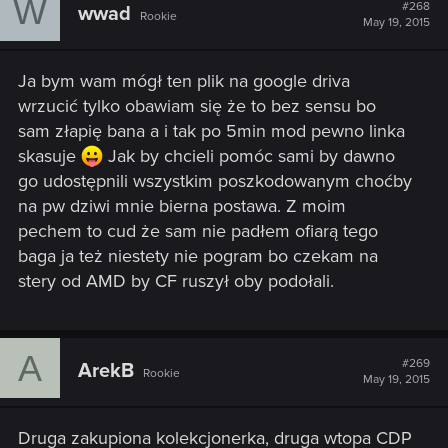
W
#268
wwad
Rookie
May 19, 2015
Ja bym wam mógł ten plik na google driva
wrzucić tylko obawiam się że to bez sensu bo
sam złapię bana a i tak po 5min mod pewno linka
skasuje
Jak by chcieli pomóc sami by dawno
go udostępnili wszystkim poszkodowanym choćby
na pw dziwi mnie bierna postawa. Z moim
pechem to cud że sam nie padłem ofiarą tego
baga ja też niestety nie pogram bo czekam na
stery od AMD by CF ruszył oby podołali.
A
#269
ArekB
Rookie
May 19, 2015
Druga zakupiona kolekcjonerka, druga wtopa CDP