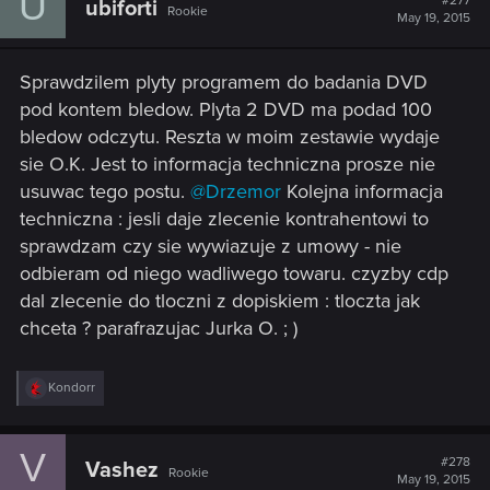
U
#277
ubiforti
Rookie
i
May 19, 2015
o
n
s
Sprawdzilem plyty programem do badania DVD
:
pod kontem bledow. Plyta 2 DVD ma podad 100
bledow odczytu. Reszta w moim zestawie wydaje
sie O.K. Jest to informacja techniczna prosze nie
usuwac tego postu.
@Drzemor
Kolejna informacja
techniczna : jesli daje zlecenie kontrahentowi to
sprawdzam czy sie wywiazuje z umowy - nie
odbieram od niego wadliwego towaru. czyzby cdp
dal zlecenie do tloczni z dopiskiem : tloczta jak
chceta ? parafrazujac Jurka O. ; )
R
Kondorr
e
a
c
V
t
#278
Vashez
Rookie
i
May 19, 2015