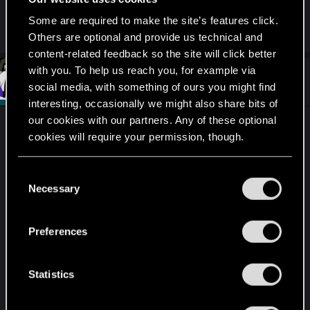
ostatni boss aby zakończenie zobaczyć i dwóch
opcjonalnych (demon i sowa)
Some are required to make the site’s features click.
Others are optional and provide us technical and
content-related feedback so the site will click better
with you. To help us reach you, for example via
#14
Szincza
Moderator
social media, with something of ours you might find
Mar 5, 2020
interesting, occasionally we might also share bits of
our cookies with our partners. Any of these optional
Odkurzam.
cookies will require your permission, though.
You’ll find all the details regarding our use of cookies
C
and tweak your preferences regarding them in the
Necessary
o
“Settings” menu below.
n
s
Preferences
e
n
t
Statistics
S
e