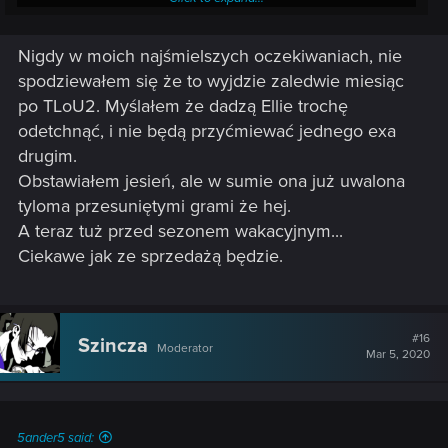
Nigdy w moich najśmielszych oczekiwaniach, nie
spodziewałem się że to wyjdzie zaledwie miesiąc
po TLoU2. Myślałem że dadzą Ellie trochę
odetchnąć, i nie będą przyćmiewać jednego exa
drugim.
26 czerwca.
Wygląda miodnie.
Obstawiałem jesień, ale w sumie ona już uwalona
tyloma przesuniętymi grami że hej.
A teraz tuż przed sezonem wakacyjnym...
Ciekawe jak ze sprzedażą będzie.
#16
Szincza
Moderator
Mar 5, 2020
5ander5 said: