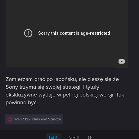
Zamierzam grać po japońsku, ale cieszę się że
Sony trzyma się swojej strategii i tytuły
ekskluzywne wydaje w pełnej polskiej wersji. Tak
powinno być.
R
rafal12322
,
Nars
and
Szincza
e
a
c
Last
1 of 8
Next
t