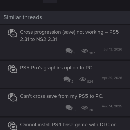
i
o
n
Similar threads
s
:
Cross progression (save) not working – PS5
2.31 to NS2 2.31
Jul 13, 2026
3
387
PS5 Pro's graphics option to PC
Apr 29, 2026
2
824
Can't cross save from my PS5 to PC.
Aug 14, 2025
5
2K
Cannot install PS4 base game with DLC on