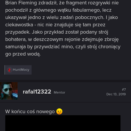
Brian Fleming zdradził, że fragment rozgrywki nie
pochodził z głównego wątku fabularnego, lecz
ukazywał jedno z wielu zadań pobocznych. I jako
ciekawostka - nic nie znajduje się tam przez
przypadek. Jako przykład został podany strój
bohatera, w deszczowym rejonie zdejmuje zbroję
samuraja by przywdziać mino, czyli strój chroniący
go przed wodą.
R
HuntMocy
e
a
c
t
#7
rafal12322
Mentor
i
Dec 13, 2019
o
n
s
W końcu coś nowego
: