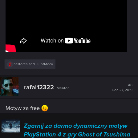
R
hertores
and
HuntMocy
e
a
c
t
#8
rafal12322
Mentor
i
Dec 27, 2019
o
n
s
Motyw za free
:
Zgarnij za darmo dynamiczny motyw
PlayStation 4 z gry Ghost of Tsushima