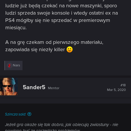
ludzie już będą czekać na nowe maszynki, sporo
ludzi sprzeda swoje konsole i wtedy ostatni ex na
PS4 mógłby się nie sprzedać w premierowym
miesiącu.
A na grę czekam od pierwszego materiału,
zapowiada się niezły killer
R
Nars
e
a
c
t
#18
5ander5
Mentor
i
Mar 5, 2020
o
n
s
:
Szincza said:
Jeżeli gra okaże się tak dobra, jak obiecują zwiastuny - nie
powinno być ze sprzedażą problemów.