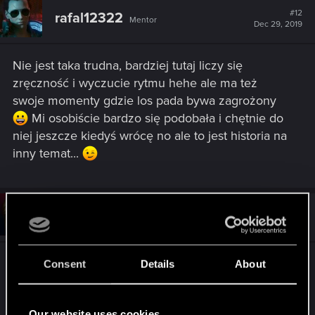
#12
rafal12322
Mentor
Dec 29, 2019
Nie jest taka trudna, bardziej tutaj liczy się
zręczność i wyczucie rytmu hehe ale ma też
swoje momenty gdzie los pada bywa zagrożony
Mi osobiście bardzo się podobała i chętnie do
niej jeszcze kiedyś wrócę no ale to jest historia na
inny temat...
#13
hertores
Mentor
Dec 29, 2019
Dokładnie xD Ludzie uważają ją za trudniejszą od
Consent
Details
About
DS dlatego, że same odskoki nie wystarczą i
ogólniej jest bardziej dynamiczna. Mi został
Our website uses cookies