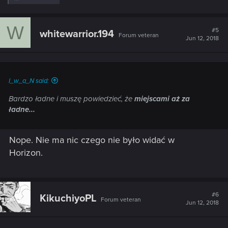
e
a
c
W
t
#5
whitewarrior.194
Forum veteran
i
Jun 12, 2018
o
n
s
:
I_w_a_N said:
Bardzo ładne i muszę powiedzieć, że
miejscami aż za
ładne...
Nope. Nie ma nic czego nie było widać w
Horizon.
#6
KikuchiyoPL
Forum veteran
Jun 12, 2018