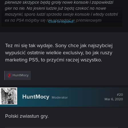
pierwsze skrzypce będą grały nowe konsole i zapowiedzi
gier na nie. Na jesieni ludzie już będą czekać na nowe
maszynki, sporo ludzi sprzeda swoje konsole i wtedy ostatni
ex na PS4 mógłby się nie sprzedać w premierowym
Click to expand...
miesiącu.
A na grę czekam od pierwszego materiału, zapowiada się
Tez mi się tak wydaje. Sony chce jak najszybciej
niezły killer
wypuścić ostatnie wielkie exclusivy, bo jak ruszy
marketing PS5, to przyćmi raczej wszystko.
R
HuntMocy
e
a
c
t
#20
HuntMocy
Moderator
i
Mar 6, 2020
o
n
s
Polski zwiastun gry.
: