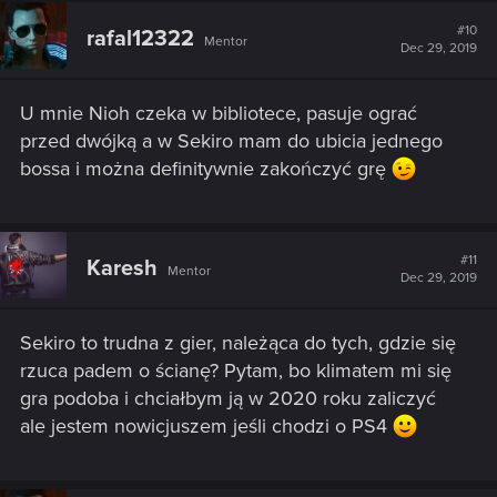
#10
rafal12322
Mentor
Dec 29, 2019
U mnie Nioh czeka w bibliotece, pasuje ograć
przed dwójką a w Sekiro mam do ubicia jednego
bossa i można definitywnie zakończyć grę
#11
Karesh
Mentor
Dec 29, 2019
Sekiro to trudna z gier, należąca do tych, gdzie się
rzuca padem o ścianę? Pytam, bo klimatem mi się
gra podoba i chciałbym ją w 2020 roku zaliczyć
ale jestem nowicjuszem jeśli chodzi o PS4