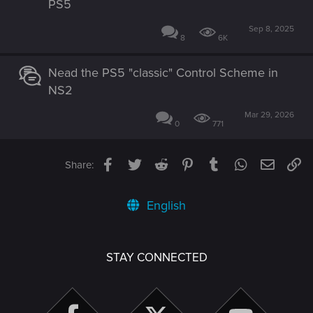
PS5
Sep 8, 2025
8
6K
Nead the PS5 "classic" Control Scheme in
NS2
Mar 29, 2026
0
771
Facebook
Twitter
Reddit
Pinterest
Tumblr
WhatsApp
Email
Li
Share:
English
STAY CONNECTED