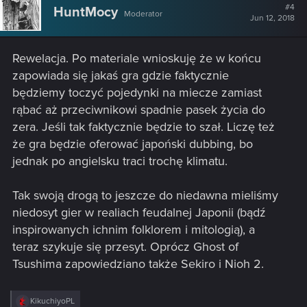
#4
HuntMocy
Moderator
Jun 12, 2018
Rewelacja. Po materiale wnioskuję że w końcu
zapowiada się jakaś gra gdzie faktycznie
będziemy toczyć pojedynki na miecze zamiast
rąbać aż przeciwnikowi spadnie pasek życia do
zera. Jeśli tak faktycznie będzie to szał. Liczę też
że gra będzie oferować japoński dubbing, bo
jednak po angielsku traci trochę klimatu.
Tak swoją drogą to jeszcze do niedawna mieliśmy
niedosyt gier w realiach feudalnej Japonii (bądź
inspirowanych ichnim folklorem i mitologią), a
teraz szykuje się przesyt. Oprócz Ghost of
Tsushima zapowiedziano także Sekiro i Nioh 2.
R
KikuchiyoPL