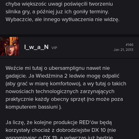
chyba większośc uwagi poświęcili tworzeniu
silnika gry, a później juz ich goniły terminy.
Wybaczcie, ale innego wytłuaczenia nie widzę.
#146
I_w_a_N
VIP
Jan 21, 2013
Weźcie mi tutaj o ubersamplignu nawet nie
gadajcie. Ja Wiedźmina 2 ledwie mogę odpalić
(aby grać w miarę komfortowo), a wy tutaj o takich
nowościach technologicznych zarzynających
praktycznie każdy obecny sprzęt (no może poza
komputerem bassiuni ).
Ja liczę, że kolejne produkcje RED'ów będą
korzystały chociaż z dobrodziejstw DX 10 (nie
wspominając o DX 11), a wówczas już będzie