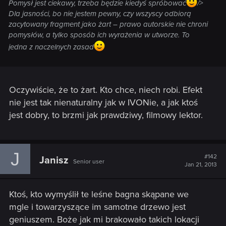
Pomysł jest ciekawy, trzeba będzie kiedyś spróbować
/>
Dla jasności, bo nie jestem pewny, czy wszyscy odbiorą
zacytowany fragment jako żart – prawo autorskie nie chroni
pomysłów, a tylko sposób ich wyrażenia w utworze. To
jedna z naczelnych zasad
Oczywiście, że to żart. Kto chce, niech robi. Efekt
nie jest tak nienaturalny jak w IVONie, a jak ktoś
jest dobry, to brzmi jak prawdziwy, filmowy lektor.
J
#142
Janisz
Senior user
Jan 21, 2013
Ktoś, kto wymyślił te leśne bagna skąpane we
mgle i towarzyszące im samotne drzewo jest
geniuszem. Boże jak mi brakowało takich lokacji