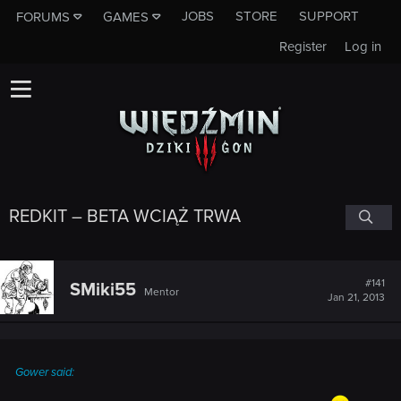
JOBS
STORE
SUPPORT
FORUMS
GAMES
Register
Log in
REDKIT – BETA WCIĄŻ TRWA
#141
SMiki55
Mentor
Jan 21, 2013
Gower said: