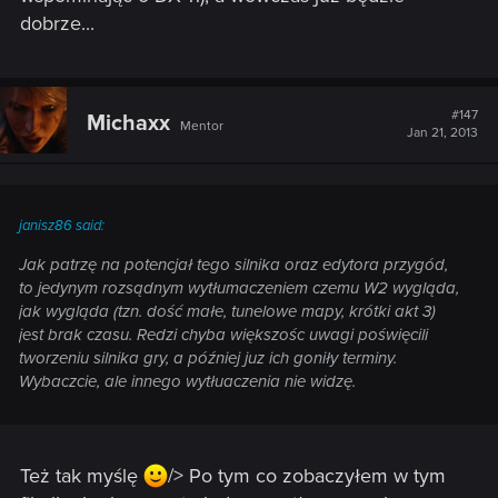
dobrze...
#147
Michaxx
Mentor
Jan 21, 2013
janisz86 said:
Jak patrzę na potencjał tego silnika oraz edytora przygód,
to jedynym rozsądnym wytłumaczeniem czemu W2 wygląda,
jak wygląda (tzn. dość małe, tunelowe mapy, krótki akt 3)
jest brak czasu. Redzi chyba większośc uwagi poświęcili
tworzeniu silnika gry, a później juz ich goniły terminy.
Wybaczcie, ale innego wytłuaczenia nie widzę.
Też tak myślę
/> Po tym co zobaczyłem w tym