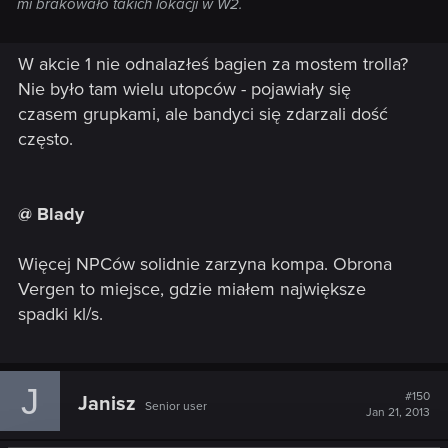
mi brakowało takich lokacji w W2.
W akcie 1 nie odnalazłeś bagien za mostem trolla?
Nie było tam wielu utopców - pojawiały się
czasem grupkami, ale bandyci się zdarzali dość
często.
@ Blady
Więcej NPCów solidnie zarzyna kompa. Obrona
Vergen to miejsce, gdzie miałem największe
spadki kl/s.
J
#150
Janisz
Senior user
Jan 21, 2013