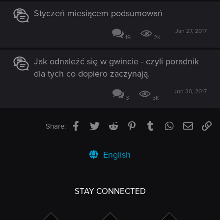
Styczeń miesiącem podsumowań
Jan 27, 2017
19
2K
Jak odnaleźć się w gwincie - czyli poradnik
dla tych co dopiero zaczynają.
Jun 30, 2017
3
5K
Facebook
Twitter
Reddit
Pinterest
Tumblr
WhatsApp
Email
Li
Share:
English
STAY CONNECTED