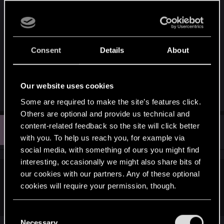
Świetną opcją w edytorze byłaby ogólnodostepna
baza głosów npc z W2.
@Vojtas
Consent
Details
About
Fakt, były. Ale te są w mojej opinii bardziej
klimatyczne
Our website uses cookies
Some are required to make the site’s features click.
Others are optional and provide us technical and
V
content-related feedback so the site will click better
#151
Vojtas
Forum veteran
Jan 21, 2013
with you. To help us reach you, for example via
social media, with something of ours you might find
interesting, occasionally we might also share bits of
our cookies with our partners. Any of these optional
janisz86 said:
cookies will require your permission, though.
Fakt, były. Ale te są w mojej opinii bardziej klimatyczne
You’ll find all the details regarding our use of cookies
C
and tweak your preferences regarding them in the
Necessary