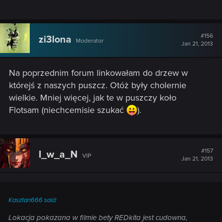
#156
zi3lona
Moderator
Jan 21, 2013
Na poprzednim forum linkowałam do drzew w
którejś z naszych puszcz. Otóż były cholernie
wielkie. Mniej więcej, jak te w puszczy koło
Flotsam (niechcemisie szukać
).
#157
I_w_a_N
VIP
Jan 21, 2013
Kasztan666 said:
Lokacja pokazana w filmie bety REDkita jest cudowna,