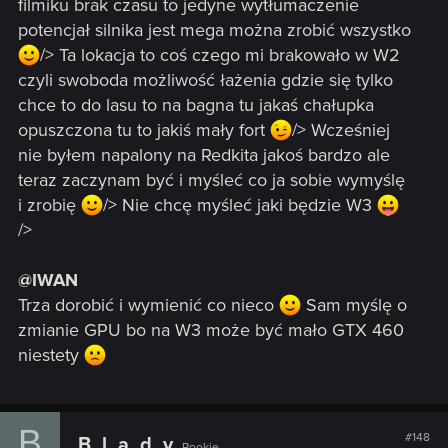
filmiku brak czasu to jedyne wytłumaczenie
potencjał silnika jest mega można zrobić wszystko
/> Ta lokacja to coś czego mi brakowało w W2
czyli swoboda możliwość łażenia gdzie się tylko
chce to do lasu to na bagna tu jakaś chałupka
opuszczona tu to jakiś mały fort
/> Wcześniej
nie byłem napalony na Redkita jakoś bardzo ale
teraz zaczynam być i myśleć co ja sobie wymyślę
i zrobię
/> Nie chcę myśleć jaki będzie W3
/>
@IWAN
Trza dorobić i wymienić co nieco
Sam myślę o
zmianie GPU bo na W3 może być mało GTX 460
niestety
B
#148
B_l_a_d_y
Rookie