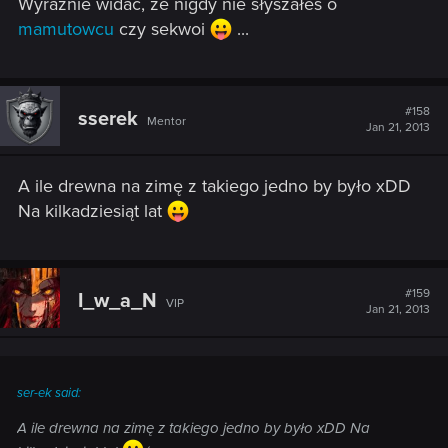
Wyraźnie widać, że nigdy nie słyszałeś o
mamutowcu
czy sekwoi
...
#158
sserek
Mentor
Jan 21, 2013
A ile drewna na zimę z takiego jedno by było xDD
Na kilkadziesiąt lat
#159
I_w_a_N
VIP
Jan 21, 2013
ser-ek said:
A ile drewna na zimę z takiego jedno by było xDD Na