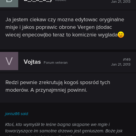
Jan 21, 2013
Ja jestem ciekaw czy mozna edytowac oryginalne
misje i jakos poprawic obrone Vergen (dodac
wiecej enpecow)bo teraz to komicznie wyglada
V
#149
Vojtas
Forum veteran
Jan 21, 2013
Redzi pewnie zrekrutują kogoś sposród tych
moderów. A przynajmniej powinni.
janisz86 said:
Ktoś, kto wymyślił te leśne bagna skąpane we mgle i
towarzyszące im samotne drzewo jest geniuszem. Boże jak