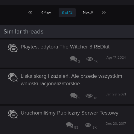
First
Last
Prev
8 of 12
Next
Similar threads
Playtest edytora The Witcher 3 REDkit
Apr 17, 2024
2
1K
Liska skarg i zażaleń. Ale przede wszystkim
wnioski racjonalizatorskie.
Jan 28, 2021
1
1K
Uruchomiliśmy Publiczny Serwer Testowy!
Dec 20, 2017
93
8K