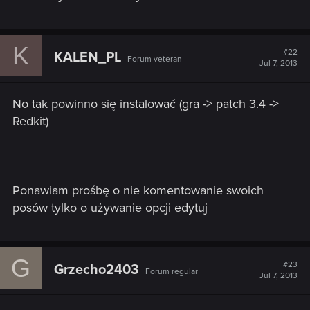
K
#22
KALEN_PL
Forum veteran
Jul 7, 2013
No tak powinno się instalować (gra -> patch 3.4 ->
Redkit)
Ponawiam prośbę o nie komentowanie swoich
posów tylko o używanie opcji edytuj
G
#23
Grzecho2403
Forum regular
Jul 7, 2013