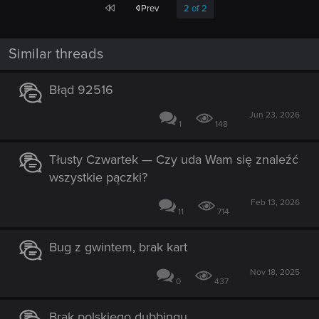
First
Prev
2 of 2
Similar threads
Błąd 92516
Jun 23, 2026
1
148
Tłusty Czwartek — Czy uda Wam się znaleźć
wszystkie pączki?
Feb 13, 2026
11
714
Bug z gwintem, brak kart
Nov 18, 2025
0
437
Brak polskiego dubbingu