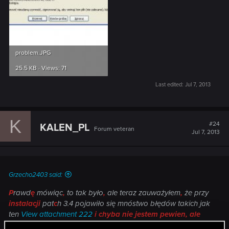
problem.JPG
25.5 KB · Views: 71
Last edited:
Jul 7, 2013
K
#24
KALEN_PL
Forum veteran
Jul 7, 2013
Grzecho2403 said:
P
rawd
ę
mówiąc
,
to tak było
,
ale teraz zauważyłem
,
że przy
instalacji
pat
c
h 3.4 pojawiło się mnóstwo błędów takich jak
ten
View attachment 222
i chyba nie jestem pewien, ale
wcześniej też były
. No nic
,
teraz instaluj
ę
redkita i