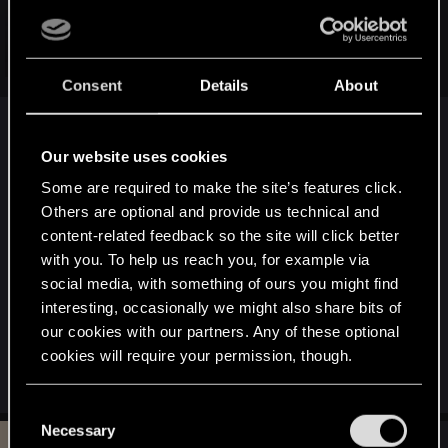
zobaczymy czy to coś da.
Click to expand...
HA HA. I kurde nic!!! Już sam nie wiem co robić i czy to
w
Consent
Details
About
ogóle
bę
dzie działać.
Proszę się chociaż postarać pisać poprawnie po
Our website uses cookies
polsku. Czasami ciężko czyta się takie hieroglify.
Some are required to make the site’s features click.
Others are optional and provide us technical and
content-related feedback so the site will click better
with you. To help us reach you, for example via
Jak przy instalacji występują Ci takie błędy, to nic
social media, with something of ours you might find
dziwnego, że nie działa
interesting, occasionally we might also share bits of
Problem leży pewnie po stronie Windowsa (tutaj
our cookies with our partners. Any of these optional
masz kolejną odmowę dostępu!)
cookies will require your permission, though.
Last edited:
Jul 7, 2013
You’ll find all the details regarding our use of cookies
C
and tweak your preferences regarding them in the
Necessary
o
#25