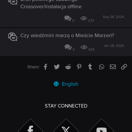
Crossover/instalacja offline
Sep 28, 2024
0
373
Czy wiedźmini marzą o Mieście Marzeń?
Jan 28, 2025
3
635
Facebook
Twitter
Reddit
Pinterest
Tumblr
WhatsApp
Email
Li
Share:
English
STAY CONNECTED