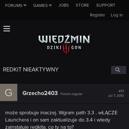
JOBS
STORE
SUPPORT
FORUMS
GAMES
Register
Log in
REDKIT NIEAKTYWNY
G
#21
Grzecho2403
Forum regular
Jul 7, 2013
może sprobuje inaczej. Wgram path 3.3 . wŁĄCZE
Launchera i on sam zaktualizuje do 3.4 i wtedy
zainstaluje redkita. co ty na to?