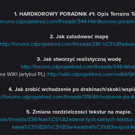
1. HARDKOROWY PORADNIK #1: Opis Terrains T
/forums.cdprojektred.com/threads/344-Hardkorowy-poradnik
2. Jak załadować mapę
http://forums.cdprojektred.com/threads/281-%C5%81ado
3. Jak stworzyć realistyczną wodę
http://forums.cdprojektred.com/threads/346-Wod
na WIKI (artykuł PL) :
http://wiki.cdprojektred.com/redkit
4. Jak zrobić wchodzenie po drabinach/skoki/wspi
p://forums.cdprojektred.com/threads/318-Wchodzenie-po-d
5. Zmiana rozdzielczości tekstur na mapie.
d.com/threads/338-Nak%C5%82adanie-tych-samych-tekstu
kawa%C5%82k%C3%B3w-kwadrat%C3%B3w-quot-te