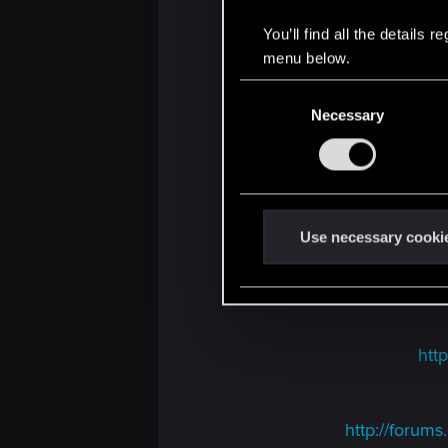
You’ll find all the details
menu below.
C
Necessary
o
n
s
e
n
t
Use necessary cooki
S
e
l
e
htt
c
t
i
o
http://foru