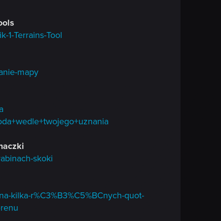
ools
-1-Terrains-Tool
wanie-mapy
a
/Woda+wedle+twojego+uznania
naczki
rabinach-skoki
r-na-kilka-r%C3%B3%C5%BCnych-quot-
renu