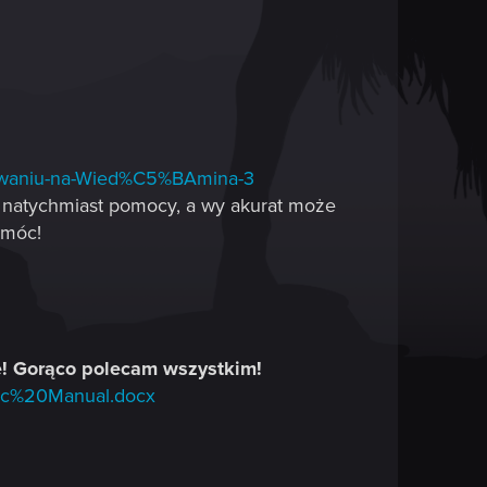
ekiwaniu-na-Wied%C5%BAmina-3
ć natychmiast pomocy, a wy akurat może
omóc!
e! Gorąco polecam wszystkim!
asic%20Manual.docx