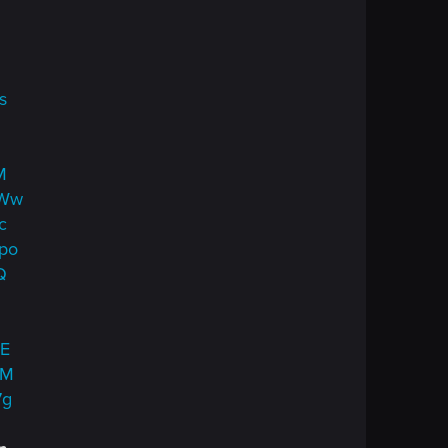
s
M
8Ww
c
po
Q
6E
tM
7g