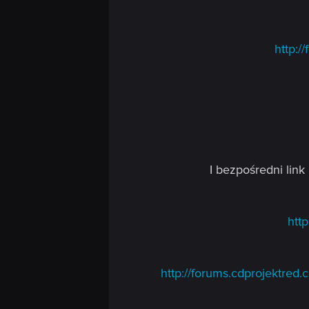
http:/
I bezpośredni link 
htt
http://forums.cdprojektre