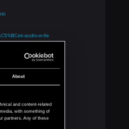
rki
%C5%BCek-audio-w-tle
2adne-t%C5%82o-3d-do-mapy
About
ja
hnical and content-related
l media, with something of
ur partners. Any of these
od-Muzyka-Jaskinie