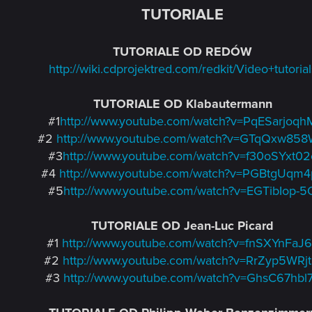
TUTORIALE
TUTORIALE OD REDÓW
http://wiki.cdprojektred.com/redkit/Video+tutorial
TUTORIALE OD Klabautermann
#1
http://www.youtube.com/watch?v=PqESarjoqh
#2
http://www.youtube.com/watch?v=GTqQxw85
#3
http://www.youtube.com/watch?v=f30oSYxt02
#4
http://www.youtube.com/watch?v=PGBtgUqm4
#5
http://www.youtube.com/watch?v=EGTibIop-5
TUTORIALE OD Jean-Luc Picard
#1
http://www.youtube.com/watch?v=fnSXYnFaJ
#2
http://www.youtube.com/watch?v=RrZyp5WRj
#3
http://www.youtube.com/watch?v=GhsC67hbl