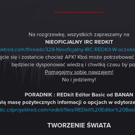
---------------------------------
Na rozgrzewkę, wszystkich zapraszamy na
NIEOFICJALNY IRC REDKIT
ojektred.com/threads/328-Nieoficjalny-IRC-REDKit-W-ocz
ujcie się i zostańcie chociaż AFK! Ktoś może potrzebowa
będziecie dysponować wiedzą i chwilką czasu by p
Pomagajmy sobie nawzajem!
No i jedziemy!
PORADNIK : REDkit Editor Basic od BANAN
ałą masę pożytecznych informacji o opcjach w edytorz
tatic.cdprojektred.com/redkit/files/REDkit%20Editor%20B
TWORZENIE ŚWIATA