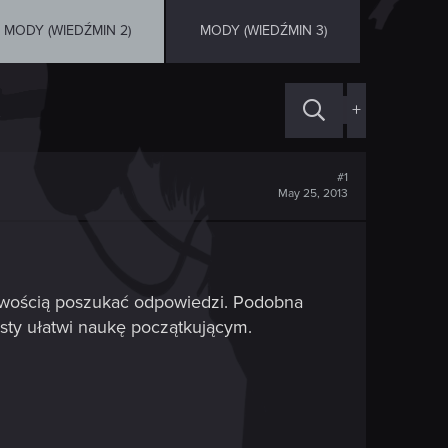
MODY (WIEDŹMIN 2)
MODY (WIEDŹMIN 3)
+
#1
May 25, 2013
twością poszukać odpowiedzi. Podobna
isty ułatwi naukę początkującym.