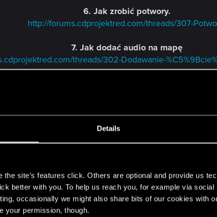
6. Jak zrobić potwory.
http://forums.cdprojektred.com/threads/307-Potwo
7. Jak dodać audio na mapę
ums.cdprojektred.com/threads/302-Dodawanie-%C5%9Bcie
8. Jak dodać ładne tło na mapkę.
dprojektred.com/threads/253-Jak-stworzy%C4%87-%C5%8
9. Jak dodać kolizje do obiektów.
Details
http://forums.cdprojektred.com/threads/259-Koliz
10. Jak dodać las na mapkę.
s
http://forums.cdprojektred.com/threads/186-Las
the site’s features click. Others are optional and provide us tec
lick better with you. To help us reach you, for example via socia
11. Jak zrobić jaskinię? - Poradnik By MuzyQ
ting, occasionally we might also share bits of our cookies with o
orums.cdprojektred.com/threads/411-Muzykowny-Poradnik-
re your permission, though.