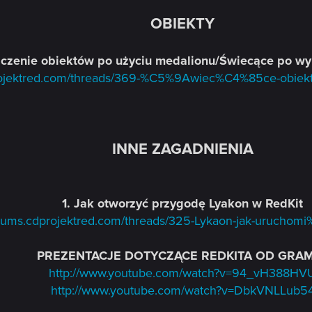
OBIEKTY
aczenie obiektów po użyciu medalionu/Świecące po wyp
projektred.com/threads/369-%C5%9Awiec%C4%85ce-obiekty
INNE ZAGADNIENIA
1. Jak otworzyć przygodę Lyakon w RedKit
forums.cdprojektred.com/threads/325-Lykaon-jak-urucho
PREZENTACJE DOTYCZĄCE REDKITA OD GRAM
http://www.youtube.com/watch?v=94_vH388HV
http://www.youtube.com/watch?v=DbkVNLLub5