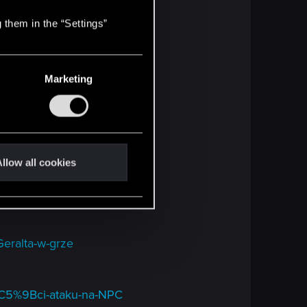
 them in the “Settings”
problem
Marketing
ialogi
llow all cookies
apwn-u
eralta-w-grze
%C5%9Bci-ataku-na-NPC