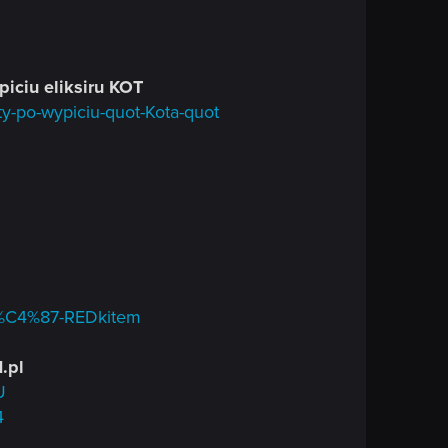
iciu eliksiru KOT
-po-wypiciu-quot-Kota-quot
mi%C4%87-REDkitem
.pl
U
4