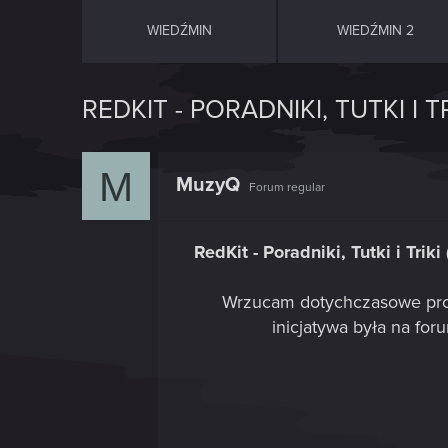
WIEDŹMIN
WIEDŹMIN 2
REDKIT - PORADNIKI, TUTKI I TR
M
MuzyQ
Forum regular
RedKit - Poradniki, Tutki i Trik
Wrzucam dotychczasowe prob
inicjatywa była na fo