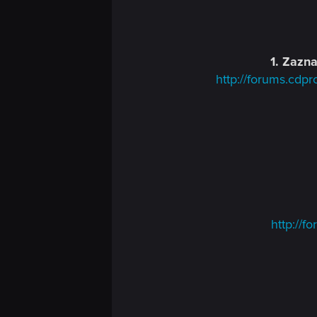
n
1. Zazn
http://forums.cd
http://