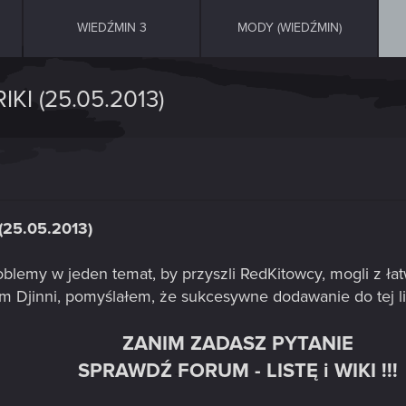
WIEDŹMIN 3
MODY (WIEDŹMIN)
IKI (25.05.2013)
i (25.05.2013)
lemy w jeden temat, by przyszli RedKitowcy, mogli z ła
rum Djinni, pomyślałem, że sukcesywne dodawanie do tej l
ZANIM ZADASZ PYTANIE
SPRAWDŹ FORUM - LISTĘ i WIKI !!!