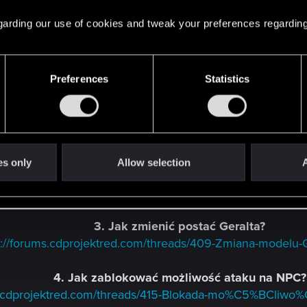
12. Jak poprawnie dodać PATHAREAS
 regarding our use of cookies and tweak your preferences regarding
http://forums.cdprojektred.com/threads/341-Pathareas-
POSTACIE
Preferences
Statistics
1. Jak dodać postać i zrobić dialog.
http://forums.cdprojektred.com/threads/242-Postaci-i-d
es only
Allow selection
A
2. Jak utworzyć spawnpoint.
http://forums.cdprojektred.com/threads/405-Punkt-S
3. Jak zmienić postać Geralta?
p://forums.cdprojektred.com/threads/409-Zmiana-modelu-G
4. Jak zablokować możliwość ataku na NPC?
ms.cdprojektred.com/threads/415-Blokada-mo%C5%BCliwo