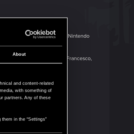
concerne Cyberpunk 2077 sur Nintendo
About
 du gameplay, et Giovanni De Francesco,
 City entre ses mains.
hnical and content-related
l media, with something of
ur partners. Any of these
 them in the “Settings”