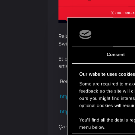
Rejoignez-nous pour un épisode
Switch 2 : défis, opportunités e
Consent
Et en parlant de développeurs, 
artiste technique senior, nous fe
Our website uses cookie
Rendez-vous ce jeudi 5 juin à 17
Some are required to make 
feedback so the site will c
http://twitch.tv/cdprojektred
ours you might find interes
optional cookies will requi
http://youtube.com/@Cyberpu
You’ll find all the details
Ça vous intéresse ? Passez !
menu below.