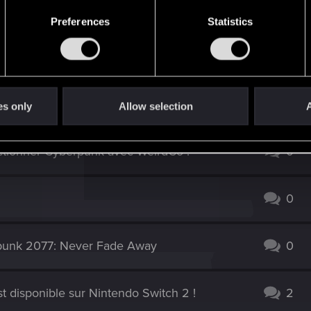
Preferences
Statistics
es only
Allow selection
A
ctionner Cyberpunk avec WeirdCo !
0
0
erpunk 2077: Never Fade Away
0
t disponible sur Nintendo Switch 2 !
2