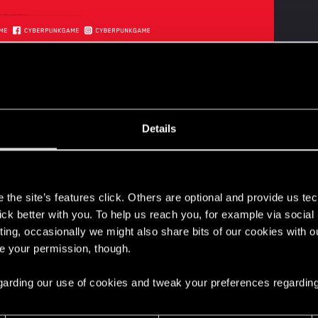
 de REDstreams où nous nous parlerons de tout ce qui 
t données des développeurs.
Details
nos invités Filip Downar, expert en conception technique
ront découvrir ce que l'on ressent lorsque l'on tient Night
s
 h :
the site’s features click. Others are optional and provide us tec
lick better with you. To help us reach you, for example via socia
ting, occasionally we might also share bits of our cookies with o
re your permission, though.
nkGame
 regarding our use of cookies and tweak your preferences regarding