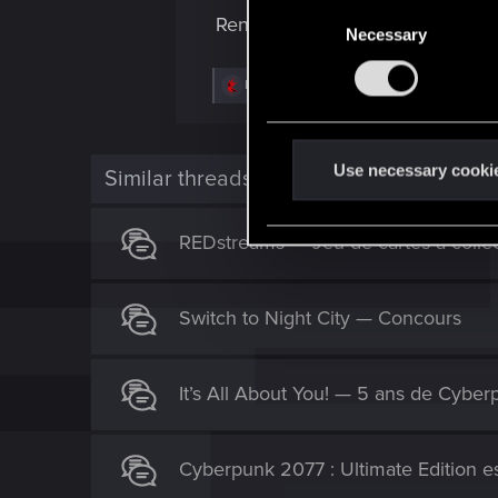
C
Rendez-vous dans le chat !
Necessary
o
n
R
LeKill3rFou
s
e
e
a
c
n
t
t
Use necessary cooki
i
Similar threads
o
S
n
e
s
REDstreams — Jeu de cartes à colle
:
l
e
c
Switch to Night City — Concours
t
i
o
It’s All About You! — 5 ans de Cyb
n
Cyberpunk 2077 : Ultimate Edition es