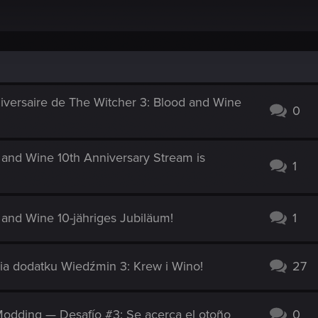
versaire de The Witcher 3: Blood and Wine
0
and Wine 10th Anniversary Stream is
1
and Wine 10-jähriges Jubiläum!
1
ia dodatku Wiedźmin 3: Krew i Wino!
27
odding — Desafío #3: Se acerca el otoño
0