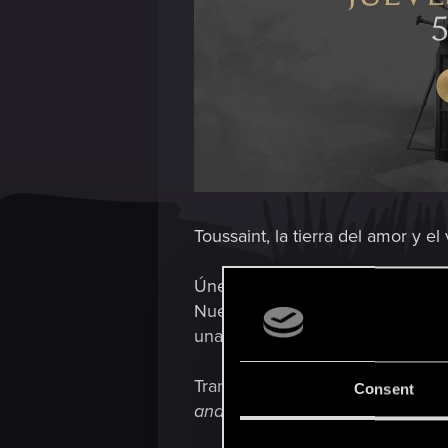
Toussaint, la tierra del amor y el
Únete a nosotros el 28 de mayo 
Nuestras anfitrionas, Amelia Kor
una vez más a la tierra de cabal
Transmitiremos en directo desde
Consent
and Wine
, no dudes en dejarlas 