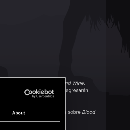
rio de
The Witcher 3: Blood and Wine
.
okólczycki y Magdalena Zych, regresarán
guntas para nuestros invitados sobre
Blood
About