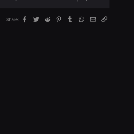
Facebook
Twitter
Reddit
Pinterest
Tumblr
WhatsApp
Email
Link
Share: