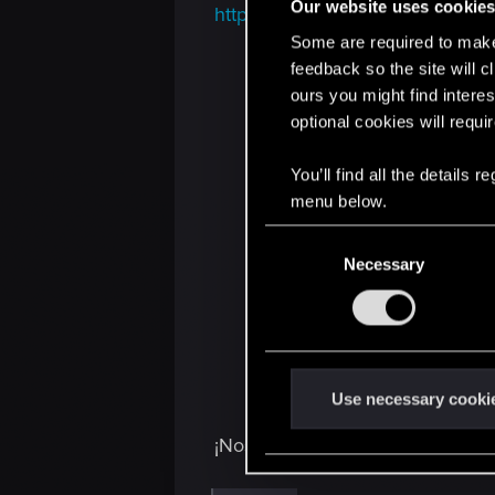
Our website uses cookie
https://youtube.com/live/4ase
Some are required to make 
feedback so the site will c
ours you might find interes
optional cookies will requi
You’ll find all the details
menu below.
C
Necessary
o
n
s
e
n
t
Use necessary cooki
S
¡Nos vemos pronto en Toussaint 
e
l