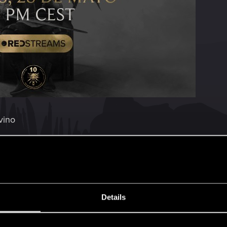
 vino
a las 17:00 CEST para un stream especial por el aniversa
zycka y Laura Beitzel, junto a sus invitados Kacper Niep
leros, viñedos y vampiros.
 Corvo Bianco en YouTube y Twitch, así que si tienes pre
Details
en el chat.