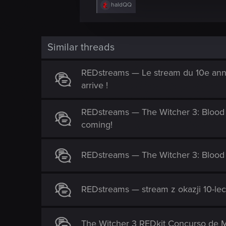
e
R
haldQQ
e
c
a
t
c
t
i
i
Similar threads
o
o
n
n
s
REDstreams — Le stream du 10e anni
:
arrive !
REDstreams — The Witcher 3: Blood 
coming!
REDstreams — The Witcher 3: Blood 
REDstreams — stream z okazji 10-lec
The Witcher 3 REDkit Concurso de M