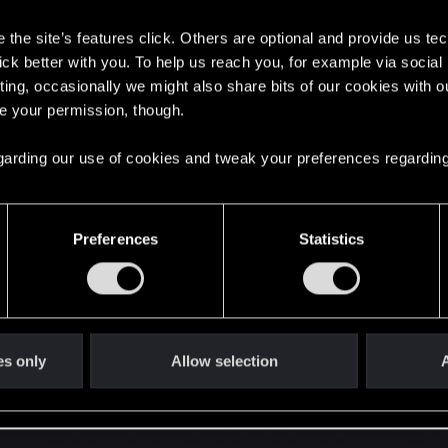
s
cMMnP4E
the site’s features click. Others are optional and provide us tec
lick better with you. To help us reach you, for example via socia
ting, occasionally we might also share bits of our cookies with o
re your permission, though.
 regarding our use of cookies and tweak your preferences regarding
Preferences
Statistics
es only
Allow selection
A
y en el chat!