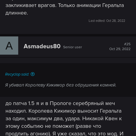
закликивает врагов. Только анимации Геральта
длиннее.
Last edited:
Oct 28, 2022
A
#25
Asmadeus80
Senior user
Oct 29, 2022
Recyclop said:
Я убивал Королеву Кикимор без обрушения камней.
до патча 1.5 я и в Прологе серебряный меч
находил. Королева Кикимор выносит Геральта
за один, максимум два, удара. Никакой Квен к
этому событию не поможет (разве что
продлить агонию). Я уже сказал, что это мод. И