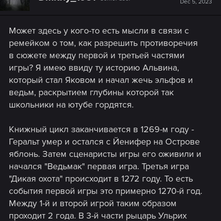
Dec 5, 2023
Unreal Engine 5.
Сейчас игра находится на раннем этапе разработки. Ею
Может здесь у кого-то есть мысли в связи с
занимается польская студия Fool’s Theory, где работают
ремейком о том, как разрешить противоречия
ветераны серии «Ведьмак». Полный творческий
в сюжете между первой и третьей частями
контроль остаётся у нас, CD PROJEKT RED.
игры? Я имею ввиду ту историю Альвина,
Вы уже слышали о ремейке «Ведьмака» — это проект
который стал Яковом и начал жечь эльфов и
под кодовым названием Canis Majoris. Мы хотим, чтобы
ведьм, раскрытием глубины которой так
игру воссоздали с максимальной тщательностью и
школьники на ютубе гордятся.
вниманием к деталям, поэтому — хотя мы и рады
поделиться с вами новостью — мы попросим вас
Книжный цикл заканчивается в 1269-м году -
проявить терпение. Пройдёт ещё какое-то время,
прежде чем мы начнём говорить об этом проекте в
Геральт умер и остался с Йенифер на Острове
подробностях.
яблонь. Затем сценаристы игры его оживили и
начался "Ведьмак" первая игра. Третья игра
«Именно с „Ведьмака“ всё началось для CD PROJEKT
"Дикая охота" происходит в 1272 году. То есть
RED. Он стала нашей первой игрой, и для нас тогда это
события первой игры это примерно 1270-й год.
был важный момент. Вернуться к первой игре и
поработать над её ремейком, чтобы новое поколение
Между 1-й и второй игрой таким образом
геймеров могло насладиться этой игрой, – момент такой
проходит 2 года. В 3-й части рыцарь Ульрих