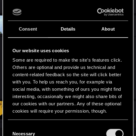
R
Fioiltarna
e
a
c
t
#28
Recyclop
Mentor
i
Nov 2, 2022
Consent
Details
About
o
n
s
Откровенных сцен в ремейке, наверное, тоже
:
Our website uses cookies
быть не должно, как их не было и в оригинале.
Some are required to make the site’s features click.
И вряд ли они сегодня осмелятся вернуть
Others are optional and provide us technical and
коллекционирование девушек в виде
content-related feedback so the site will click better
сексистских карточек. Ну как-нибудь
with you. To help us reach you, for example via
выкрутятся поди.
social media, with something of ours you might find
interesting, occasionally we might also share bits of
our cookies with our partners. Any of these optional
#29
NewRager
cookies will require your permission, though.
Forum veteran
Nov 2, 2022
You’ll find all the details regarding our use of cookies
C
and tweak your preferences regarding them in the
Necessary
o