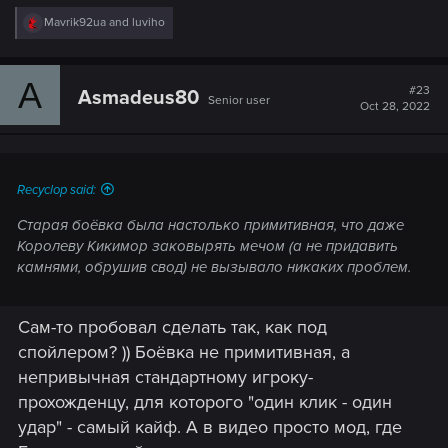
R
Mavrik92ua
and
luviho
e
a
c
A
t
#23
Asmadeus80
Senior user
i
Oct 28, 2022
o
n
s
:
Recyclop said:
Старая боёвка была настолько примитивная, что даже
Королеву Кикимор заковырять мечом (а не придавить
камнями, обрушив свод) не вызывало никаких проблем.
Сам-то пробовал сделать так, как под
спойлером? )) Боёвка не примитивная, а
непривычная стандартному игроку-
прохожденцу, для которого "один клик - один
удар" - самый кайф. А в видео просто мод, где