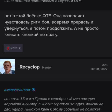
....она остаётся примитивным и скучным QTE
нет в этой боёвке QTE. Она позволяет
чувствовать ритм боя, вовремя прервать и
увернуться, а потом продолжить. А не просто
кликать кнопкой по врагу.
R
vova_k
e
a
c
t
#26
Recyclop
Mentor
i
Oct 31, 2022
o
n
s
:
Asmadeus80 said:
до патча 1.5 я и в Прологе серебряный меч находил.
Королева Кикимор выносит Геральта за один, максимум
два, удара. Никакой Квен к этому событию не поможет