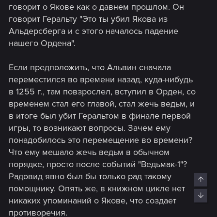
же важный, если даже не больше, — сказал Адам
говорит о Якове как о давнем прошлом. Он
Бадовский, глава студии CD PROJEKT RED. —
говорит Геральту "Это ты убил Якова из
Сотрудничество с Fool’s Theory над этим проектом не
Альдерсберга и с этого началось падение
менее волнительно, ведь некоторые из разработчиков
уже работали над играми о ведьмаке. Они знают
нашего Ордена".
первоисточник, они знают, как сильно геймеры ждут
ремейка, и они знают, как создавать отличные
Если предположить, что Альвин сначала
масштабные игры. И хотя пройдёт некоторое время,
переместился во времени назад, куда-нибудь
прежде чем мы будем готовы рассказать больше, я
в 1255 г., там повзрослел, вступил в Орден, со
уверен, ожидание себя оправдает».
временем стал его главой, стал жечь ведьм, и
в итоге был убит Геральтом в финале первой
игры, то возникают вопросы. Зачем ему
понадобилось это перемещение во времени?
Что ему мешало жечь ведьм в обычном
порядке, просто после событий "Ведьмак-1"?
Радовид явно был бы только рад такому
Top
помощнику. Опять же, в книжном цикле нет
Bott
никаких упоминаний о Якове, что создает
противоречия.