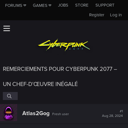
JOBS
STORE
SUPPORT
FORUMS
GAMES
Register
Log in
REMERCIEMENTS POUR CYBERPUNK 2077 –
UN CHEF-D'ŒUVRE INÉGALÉ
#1
Atlas2Gog
Fresh user
Aug 28, 2024