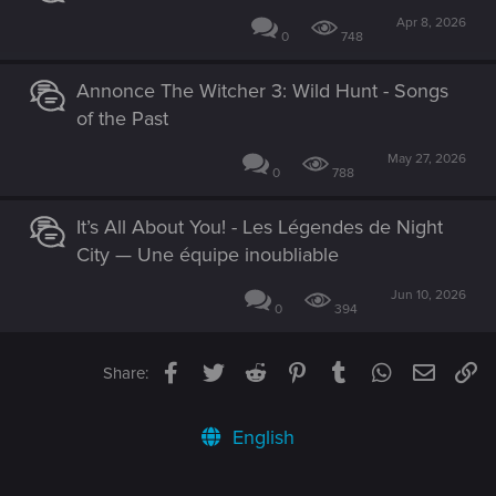
Apr 8, 2026
0
748
Annonce The Witcher 3: Wild Hunt - Songs
of the Past
May 27, 2026
0
788
It’s All About You! - Les Légendes de Night
City — Une équipe inoubliable
Jun 10, 2026
0
394
Facebook
Twitter
Reddit
Pinterest
Tumblr
WhatsApp
Email
Li
Share:
English