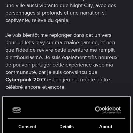
une ville aussi vibrante que Night City, avec des
personnages si profonds et une narration si
captivante, relève du génie.
Je vais bientôt me replonger dans cet univers
pour un let's play sur ma chaîne gaming, et rien
que l'idée de revivre cette aventure me remplit
d'enthousiasme. Je suis également très heureux
de pouvoir partager cette expérience avec ma
communauté, car je suis convaincu que
Cyberpunk 2077
est un jeu qui mérite d'être
célébré encore et encore.
Je tiens à vous remercier du fond du cœur pour
avoir créé un jeu aussi parfait. Vous avez élevé les
standards de l'industrie du jeu vidéo à un niveau
que je n'avais jamais imaginé. Votre passion, votre
Consent
Details
About
dévouement et votre créativité transparaissent