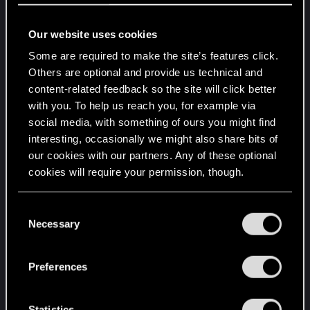
dans chaque aspect de ce jeu, et pour cela, je
vous suis infiniment reconnaissant.
Our website uses cookies
Some are required to make the site’s features click.
S'il y a une suite à cette incroyable aventure, je
Others are optional and provide us technical and
serai le premier à me plonger dedans, avec la
content-related feedback so the site will click better
même admiration et le même enthousiasme.
with you. To help us reach you, for example via
Continuez de nous surprendre et de repousser les
social media, with something of ours you might find
limites du possible. Votre travail est une source
interesting, occasionally we might also share bits of
d'inspiration, et je suis convaincu que l'avenir
our cookies with our partners. Any of these optional
nous réserve encore de grandes choses de votre
cookies will require your permission, though.
part.
You’ll find all the details regarding our use of cookies
C
Merci encore pour tout, et ne lâchez rien. Vous
and tweak your preferences regarding them in the
Necessary
o
avez créé quelque chose de vraiment spécial, et
“Settings” menu below.
n
je suis honoré d'avoir pu en faire l'expérience.
s
Preferences
e
Avec toute mon admiration,
n
t
Statistics