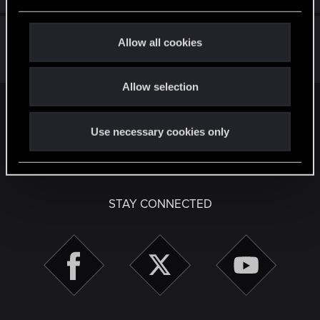
e
c
Prace techniczne na forum
t
Allow all cookies
i
Jun 1, 2018
0
506
o
Allow selection
n
Facebook
Twitter
Reddit
Pinterest
Tumblr
WhatsApp
Email
Li
Share:
Use necessary cookies only
English
STAY CONNECTED