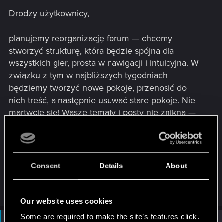
Drodzy użytkownicy,
planujemy reorganizację forum — chcemy
stworzyć strukturę, która będzie spójna dla
wszystkich gier, prosta w nawigacji i intuicyjna. W
związku z tym w najbliższych tygodniach
będziemy tworzyć nowe pokoje, przenosić do
nich treść, a następnie usuwać stare pokoje. Nie
martwcie się! Wasze tematy i posty nie znikną —
zostaną tylko przeniesione.
Pozdrowienia!
Ekipa Forum
Consent
Details
About
R
Yakin
e
Our website uses cookies
a
c
Some are required to make the site’s features click.
Not open for further replies.
t