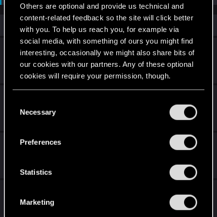
Others are optional and provide us technical and
i
o
content-related feedback so the site will click better
n
Similar threads
with you. To help us reach you, for example via
s
:
social media, with something of ours you might find
Prace techniczne na forum
interesting, occasionally we might also share bits of
our cookies with our partners. Any of these optional
Mar 13, 2021
0
765
cookies will require your permission, though.
Reorganizacja forum
You’ll find all the details regarding our use of cookies
C
and tweak your preferences regarding them in the
Necessary
o
Apr 4, 2018
0
497
“Settings” menu below.
n
s
Preferences
Reorganizacja forum
e
n
Apr 4, 2018
0
444
t
Statistics
S
Prace techniczne na forum
e
Marketing
l
Sep 17, 2019
0
571