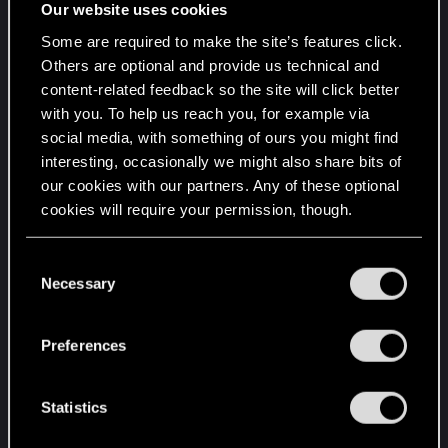
разобраться с ней именно таким образом?
Our website uses cookies
Ведь с Когтями ему удаётся разрешить
Some are required to make the site’s features click.
конфликт просто на словах. Значит, от её
Others are optional and provide us technical and
выходки его, похоже, переклинило. Может, она
content-related feedback so the site will click better
с друзьями тоже решила устроить налет на
with you. To help us reach you, for example via
магазин пожилой семейной пары? Жаль, что
social media, with something of ours you might find
истинную причину мы не узнаем. Но этот
interesting, occasionally we might also share bits of
диалог с Уордом в какой-то степени
our cookies with our partners. Any of these optional
оправдывает то, что Ви не пытается его
cookies will require your permission, though.
привлечь в помощники в поисках исцеления.
You’ll find all the details regarding our use of cookies
Кто знает, как он отреагирует, если узнает, что
C
and tweak your preferences regarding them in the
половина репортажей по телеку, связанных с
Necessary
o
“Settings” menu below.
похищениями и падениями ави, связаны с его
n
подругой? Второй момент, который так же
s
Preferences
меня насторожил - это то, с каким азартом
e
Ривер погружается в работу. И даже не знает
n
t
Statistics
про то, что племянник - наркоман, а сестра от
S
безысходности и отсутствия поддержки