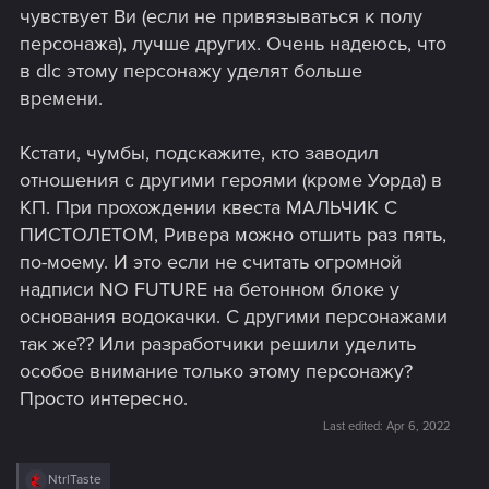
чувствует Ви (если не привязываться к полу
персонажа), лучше других. Очень надеюсь, что
в dlc этому персонажу уделят больше
времени.
Кстати, чумбы, подскажите, кто заводил
отношения с другими героями (кроме Уорда) в
КП. При прохождении квеста МАЛЬЧИК С
ПИСТОЛЕТОМ, Ривера можно отшить раз пять,
по-моему. И это если не считать огромной
надписи NO FUTURE на бетонном блоке у
основания водокачки. С другими персонажами
так же?? Или разработчики решили уделить
особое внимание только этому персонажу?
Просто интересно.
Last edited:
Apr 6, 2022
R
NtrlTaste