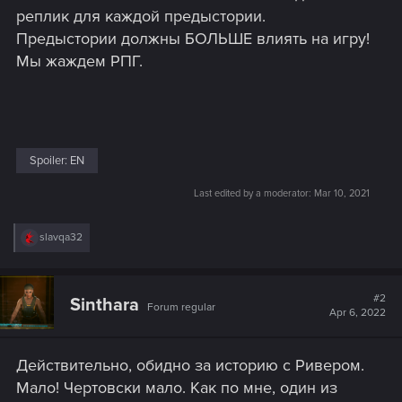
реплик для каждой предыстории.
Предыстории должны БОЛЬШЕ влиять на игру!
Мы жаждем РПГ.
Spoiler:
EN
Last edited by a moderator:
Mar 10, 2021
R
slavqa32
e
a
c
t
#2
Sinthara
Forum regular
i
Apr 6, 2022
o
n
s
Действительно, обидно за историю с Ривером.
:
Мало! Чертовски мало. Как по мне, один из