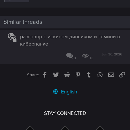
e
a
c
t
i
Similar threads
o
n
s
разговор с искином дипсиком и гемини о
:
киберпанке
Jun 30, 2026
3
1K
Facebook
Twitter
Reddit
Pinterest
Tumblr
WhatsApp
Email
Li
Share:
English
STAY CONNECTED