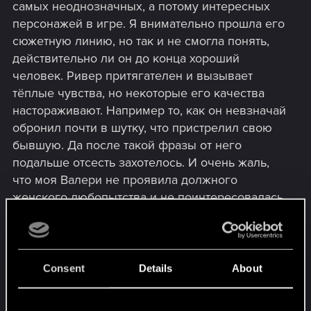
самых неоднозначных, а потому интересных
персонажей в игре. Я внимательно прошла его
сюжетную линию, но так и не смогла понять,
действительно ли он до конца хороший
человек. Ривер притягателен и вызывает
тёплые чувства, но некоторые его качества
настораживают. Например то, как он невзначай
обронил почти в шутку, что пристрелил свою
бывшую. Да после такой фразы от него
подальше отсесть захотелось. И очень жаль,
что моя Валери не проявила должного
женского любопытства и не поинтересовалась
подробностями этой истории. Поэтому
приходится додумывать этот фрагмент за
разработчиков. Я думаю, что раз и Тигриные
когти про эту историю в курсе (диалог на
Consent
Details
About
Китайском рынке), бывшая состояла в какой
-то банде. Что могло побудить Уорда