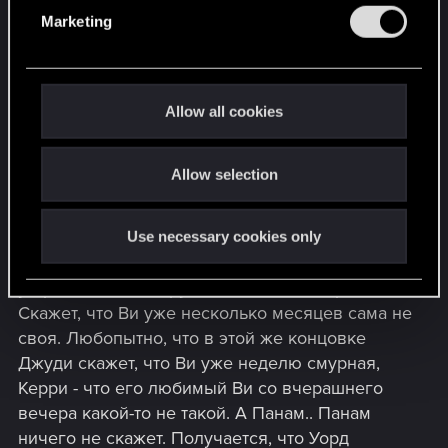
e
пыталась свести счеты с жизнью. Жутко даже.
Marketing
l
По жизни обычно такие люди теряют многое,
e
если не всё. Это поведение Ривера странно
c
вдвойне, потому что они с сестрой росли в
t
интернате и часто такие семейные узы крепче
Allow all cookies
i
обычных. Остаётся надеяться, что Ривер
o
действительно понял свою ошибку и не
Allow selection
n
повторит её ни с сестрой, ни с Ви (в случае
романтических отношений). По крайней мере,
предпосылки к этому есть уже в концовке
Use necessary cookies only
Солнце, когда Ривер приготовит кофе и
устроит своей подруге маленький допрос.
Скажет, что Ви уже несколько месяцев сама не
своя. Любопытно, что в этой же концовке
Джуди скажет, что Ви уже неделю смурная,
Керри - что его любимый Ви со вчерашнего
вечера какой-то не такой. А Панам.. Панам
ничего не скажет. Получается, что Уорд