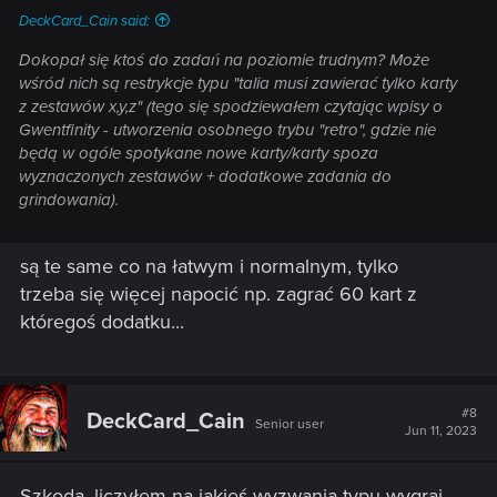
DeckCard_Cain said:
Dokopał się ktoś do zadań na poziomie trudnym? Może
wśród nich są restrykcje typu "talia musi zawierać tylko karty
z zestawów x,y,z" (tego się spodziewałem czytając wpisy o
Gwentfinity - utworzenia osobnego trybu "retro", gdzie nie
będą w ogóle spotykane nowe karty/karty spoza
wyznaczonych zestawów + dodatkowe zadania do
grindowania).
są te same co na łatwym i normalnym, tylko
trzeba się więcej napocić np. zagrać 60 kart z
któregoś dodatku...
#8
DeckCard_Cain
Senior user
Jun 11, 2023
Szkoda, liczyłem na jakieś wyzwania typu wygraj