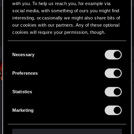
with you. To help us reach you, for example via
social media, with something of ours you might find
interesting, occasionally we might also share bits of
Iorweth15 said:
our cookies with our partners. Any of these optional
Szkoda, że nie zalicza zadań z cyklu letniego. Przynajmniej
cookies will require your permission, though.
mi.
You’ll find all the details regarding our use of cookies
C
and tweak your preferences regarding them in the
Necessary
o
“Settings” menu below.
n
s
#6
DeckCard_Cain
Preferences
Senior user
Jun 8, 2023
e
n
Macie jakieś pomysły na talię pod obecny tryb
t
Statistics
S
sezonowy? Na ten miesiąc wylosowały się jedne z
e
moich ulubieńszych. Ciekawe, czy Podwójna
Marketing
l
Stawka jest już naprawiona i faktycznie
e
uwzględnia jednostki zagrane
tylko
z ręki.
c