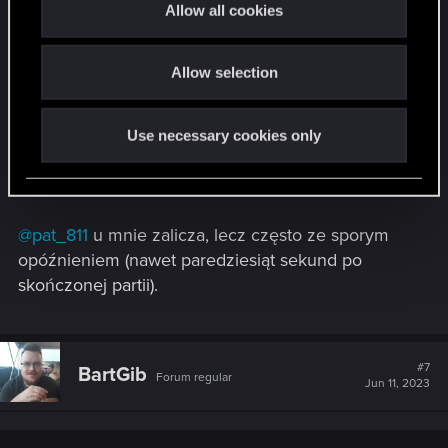
t
Dokopał się ktoś do zadań na poziomie trudnym?
Allow all cookies
i
Może wśród nich są restrykcje typu "talia musi
o
zawierać tylko karty z zestawów x,y,z" (tego się
Allow selection
n
spodziewałem czytając wpisy o Gwentfinity -
utworzenia osobnego trybu "retro", gdzie nie będą
w ogóle spotykane nowe karty/karty spoza
Use necessary cookies only
wyznaczonych zestawów + dodatkowe zadania do
grindowania).
@pat_811
u mnie zalicza, lecz często ze sporym
opóźnieniem (nawet paredziesiąt sekund po
skończonej partii).
#7
BartGib
Forum regular
Jun 11, 2023