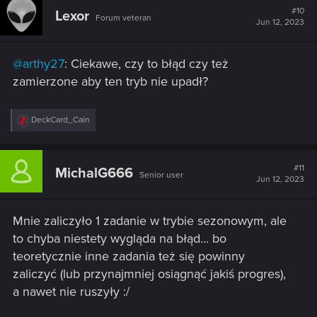
#10
Lexor
Forum veteran
Jun 12, 2023
@arthy27
: Ciekawe, czy to błąd czy też
zamierzone aby ten tryb nie upadł?
R
DeckCard_Cain
e
a
c
t
#11
MichalG666
Senior user
i
Jun 12, 2023
o
n
s
Mnie zaliczyło 1 zadanie w trybie sezonowym, ale
:
to chyba niestety wygląda na błąd... bo
teoretycznie inne zadania też się powinny
zaliczyć (lub przynajmniej osiągnąć jakiś progres),
a nawet nie ruszyły :/