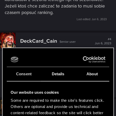
Jeżeli ktoś chce zaliczać te zadania to musi sobie
czasem popsuć ranking.
Last edited:
Jun 6, 2023
#4
DeckCard_Cain
Senior user
Jun 6, 2023
Przyznam się, że jeszcze nie grałem po wejściu
tych zmian, najwyraźniej działa to inaczej, niż się
spodziewałem: sądziłem, że aby wykonywać
Consent
Details
About
zadania trzeba będzie mieć w talii karty wyłącznie
z setów cyklu letniego. Najwyraźniej się myliłem.
Our website uses cookies
Some are required to make the site’s features click.
#5
Others are optional and provide us technical and
pat_811
Fresh user
Jun 7, 2023
content-related feedback so the site will click better