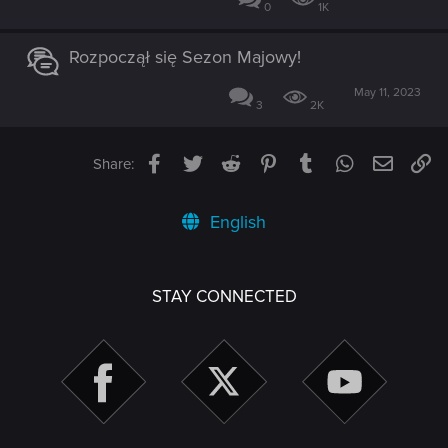
0
1K
Rozpoczął się Sezon Majowy!
May 11, 2023
3
2K
Facebook
Twitter
Reddit
Pinterest
Tumblr
WhatsApp
Email
Li
Share:
English
STAY CONNECTED