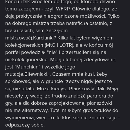
końcu i tak wróciłem do tego, od którego dawno
temu zacząłem - czyli WFRP. Głównie dlatego, że
dają praktycznie nieograniczone możliwości. Tylko
na dobrego mistrza trzeba natrafić (a ostatnio, z
braku takich, sam zacząłem
mistrzować).Karcianki? Kilka lat byłem więźniem
kolekcjonerskich (MtG i LOTR), ale w końcu mój
portfel powiedział "nie" i przerzuciłem się na
niekolekcjonerskie. Moją ulubioną zdecydowanie
jest "Munchkin" i wszelkie jego
mutacje.Bitewniaki... Czasem mnie kusi, żeby
spróbować, ale w gruncie rzeczy nigdy jeszcze
się nie udało. Może kiedyś...Planszówki! Tak! Mają
niestety tę wadę, że trudno znaleźć partnera do
gry, ale dla dobrze zaprojektowanej planszówki
nie ma alternatywy. Tutaj miałbym gros tytułów do
wymienienia, więc - o ile ktoś się nie zainteresuje -
odpuszczę sobie.