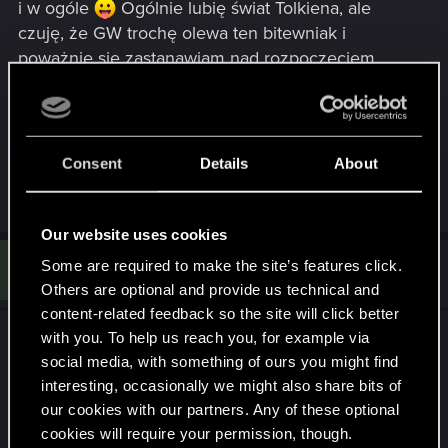
i w ogóle
Ogólnie lubię świat Tolkiena, ale
czuję, że GW trochę olewa ten bitewniak i
poważnie się zastanawiam nad rozpoczęciem
przygody z 'czterdziestką'. Do tego dobija mnie
lotrowa tendenca do 'dzieciarni'. Bez urazy, ale
takich smaczków nie spotyka się wśród graczy
Warhammera.Co do karcianek to WP i MtG, ale to
Consent
Details
About
ostatnimi czasy sporadycznie
pozdrawiam
Our website uses cookies
B
Some are required to make the site’s features click.
#11
broda81
Senior user
Feb 5, 2008
Others are optional and provide us technical and
content-related feedback so the site will click better
with you. To help us reach you, for example via
Goros wh40k wbrew pozorom nie jest drogim
social media, with something of ours you might find
bitewniakiem. Na allegro mozna nezle armie na 1k
interesting, occasionally we might also share bits of
kupic po 600-700pln . A wlasnie jesli niechcesz
our cookies with our partners. Any of these optional
wydawac duzej kasy na pojazdy a nuiezamierzasz
cookies will require your permission, though.
uczestniczyc w turniejach to ze zwyklych modeli