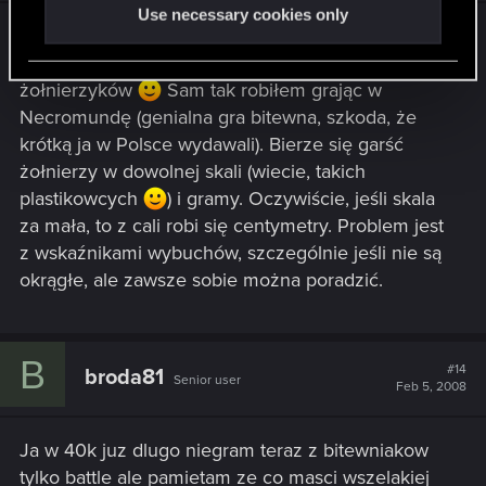
Use necessary cookies only
Z tymi bitewniakami to jest tak, że zamiast
wydawać xxx kasy można wziąć figurki...
żołnierzyków
Sam tak robiłem grając w
Necromundę (genialna gra bitewna, szkoda, że
krótką ja w Polsce wydawali). Bierze się garść
żołnierzy w dowolnej skali (wiecie, takich
plastikowcych
) i gramy. Oczywiście, jeśli skala
za mała, to z cali robi się centymetry. Problem jest
z wskaźnikami wybuchów, szczególnie jeśli nie są
okrągłe, ale zawsze sobie można poradzić.
B
#14
broda81
Senior user
Feb 5, 2008
Ja w 40k juz dlugo niegram teraz z bitewniakow
tylko battle ale pamietam ze co masci wszelakiej