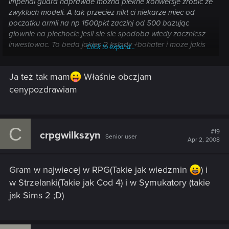
imperial guard naprawde mozna piekne konwersje zrobic ze
zwykluch modeli. A tak przeciez nikt ci niekarze miec od
poczatku armii na np 1500pkt zaczinj od 500 bazując
glownie na piechocie jesli sie sie spodoba wtedy zaczniesz
inwestowac. To beda jakies 2 kslady +bohater i moze jakis
Click to expand...
special weapon a przy tym na allegro naprawde zmiescisz
sie juz nawet w 200pln
. Tylko uwazaj wiekszosc graczy
Ja też tak mam
Właśnie obczjam
40k to hardkorowcy co maja manie na pkt adekwatnosci
cenypozdrawiam
figurek( to znaczy ze postac ma to co widac i nicholery nic
innego)
C
#19
crpgwilkszyn
Senior user
Apr 2, 2008
Gram w najwiecej w RPG(Takie jak wiedzmin
) i
w Strzelanki(Takie jak Cod 4) i w Symukatory (takie
jak Sims 2 ;D)