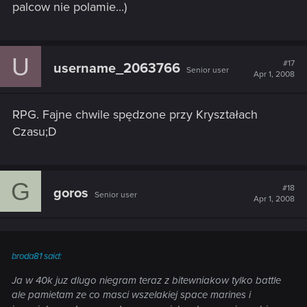
palcow nie polamie...)
U
#17
username_2063766
Senior user
Apr 1, 2008
RPG. Fajne chwile spędzone przy Kryształach
Czasu;D
G
#18
goros
Senior user
Apr 1, 2008
broda81 said:
Ja w 40k juz dlugo niegram teraz z bitewniakow tylko battle
ale pamietam ze co masci wszelakiej space marines i