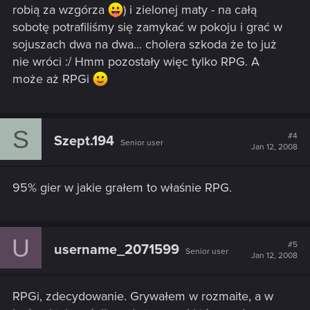
robią za wzgórza
) i zielonej maty - na całą
sobotę potrafiliśmy się zamykać w pokoju i grać w
sojuszach dwa na dwa... cholera szkoda że to już
nie wróci :/ Hmm pozostały więc tylko RPG. A
może aż RPGi
S
#4
Szept.194
Senior user
Jan 12, 2008
95% gier w jakie grałem to właśnie RPG.
U
#5
username_2071599
Senior user
Jan 12, 2008
RPGi, zdecydowanie. Grywałem w rozmaite, a w