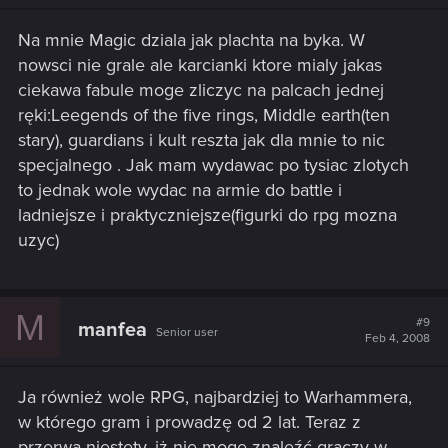
Na mnie Magic dziala jak plachta na byka. W
nowsci nie grale ale karcianki ktore mialy jakas
ciekawa fabule moge zliczyc na palcach jednej
ręki:Leegends of the five rings, Middle earth(ten
stary), guardians i kult reszta jak dla mnie to nic
specjalnego . Jak mam wydawac po tysiac zlotych
to jednak wole wydac na armie do battle i
ladniejsze i praktyczniejsze(figurki do rpg mozna
uzyc)
M
#9
manfea
Senior user
Feb 4, 2008
Ja również wole RPG, najbardziej to Warhammera,
w którego gram i prowadzę od 2 lat. Teraz z
przerwą niestety, iż nie mogę znaleźć graczy w