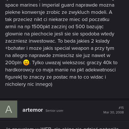
space marines i imperial guard naprawde mozna
piekne konwersje zrobic ze zwykluch modeli. A
tak przeciez nikt ci niekarze miec od poczatku
armii na np 1500pkt zaczinj od 500 bazując
glownie na piechocie jesli sie sie spodoba wtedy
zaczniesz inwestowac. To beda jakies 2 kslady
+bohater i moze jakis special weapon a przy tym
na allegro naprawde zmiescisz sie juz nawet w
200pln
. Tylko uwazaj wiekszosc graczy 40k to
hardkorowcy co maja manie na pkt adekwatnosci
figurek( to znaczy ze postac ma to co widac i
nicholery nic innego)
A
#15
artemor
Senior user
Mar 30, 2008