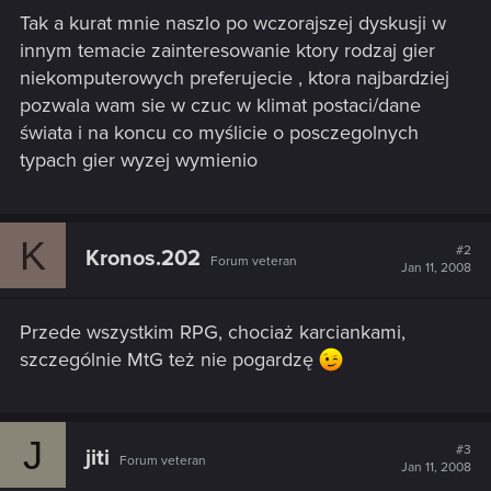
Tak a kurat mnie naszlo po wczorajszej dyskusji w
innym temacie zainteresowanie ktory rodzaj gier
niekomputerowych preferujecie , ktora najbardziej
pozwala wam sie w czuc w klimat postaci/dane
świata i na koncu co myślicie o posczegolnych
typach gier wyzej wymienio
K
#2
Kronos.202
Forum veteran
Jan 11, 2008
Przede wszystkim RPG, chociaż karciankami,
szczególnie MtG też nie pogardzę
J
#3
jiti
Forum veteran
Jan 11, 2008