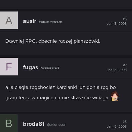
A
#6
ausir
Forum veteran
Jan 13, 2008
Dawniej RPG, obecnie raczej planszówki.
F
#7
fugas
Senior user
Jan 13, 2008
a ja ciagle rpgchociaz karcianki juz gonia rpg bo
gram teraz w magica i mnie strasznie wciaga
B
#8
broda81
Senior user
Jan 13, 2008