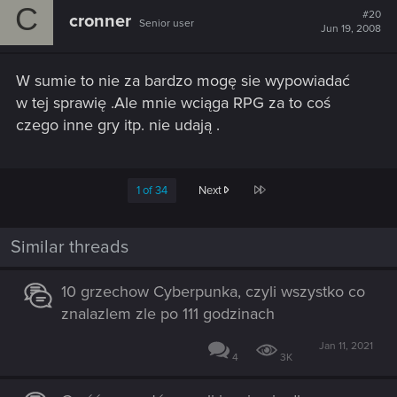
C
#20
cronner
Senior user
Jun 19, 2008
W sumie to nie za bardzo mogę sie wypowiadać
w tej sprawię .Ale mnie wciąga RPG za to coś
czego inne gry itp. nie udają .
Last
1 of 34
Next
Similar threads
10 grzechow Cyberpunka, czyli wszystko co
znalazlem zle po 111 godzinach
Jan 11, 2021
4
3K