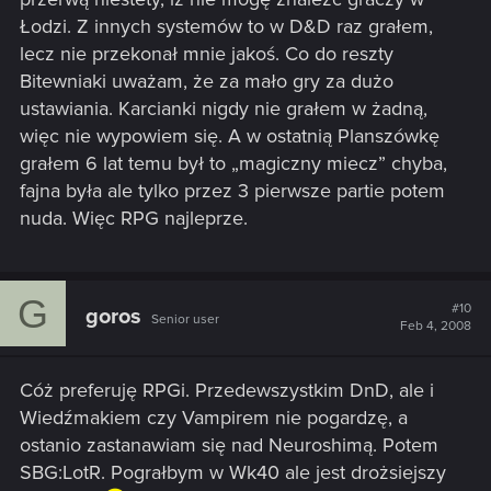
Łodzi. Z innych systemów to w D&D raz grałem,
lecz nie przekonał mnie jakoś. Co do reszty
Bitewniaki uważam, że za mało gry za dużo
ustawiania. Karcianki nigdy nie grałem w żadną,
więc nie wypowiem się. A w ostatnią Planszówkę
grałem 6 lat temu był to „magiczny miecz” chyba,
fajna była ale tylko przez 3 pierwsze partie potem
nuda. Więc RPG najleprze.
G
#10
goros
Senior user
Feb 4, 2008
Cóż preferuję RPGi. Przedewszystkim DnD, ale i
Wiedźmakiem czy Vampirem nie pogardzę, a
ostanio zastanawiam się nad Neuroshimą. Potem
SBG:LotR. Pograłbym w Wk40 ale jest drożsiejszy