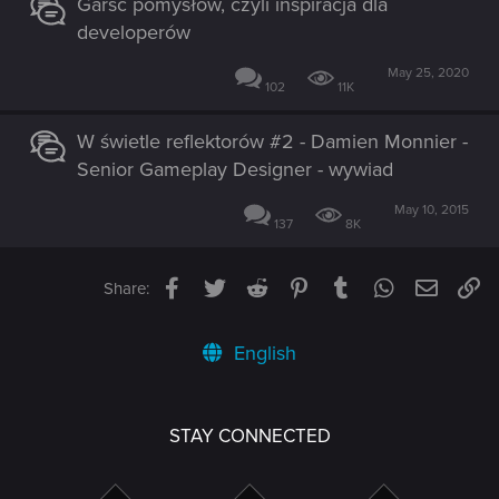
Garść pomysłów, czyli inspiracja dla
developerów
May 25, 2020
102
11K
W świetle reflektorów #2 - Damien Monnier -
Senior Gameplay Designer - wywiad
May 10, 2015
137
8K
Facebook
Twitter
Reddit
Pinterest
Tumblr
WhatsApp
Email
Li
Share:
English
STAY CONNECTED