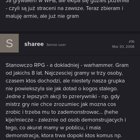
Ja grywałem w WFB, ale ekipa się gdzieś pożeniła
- czyli są już straceni na zawsze. Teraz zbieram i
maluję armie, ale już nie gram
S
#16
sharee
Senior user
Mar 30, 2008
Stanowczo RPG - a dokladniej - warhammer. Gram
od jakichs 8 lat. Najczesciej gramy w trzy osoby,
czasem ktos dochodzi, ale niestety nasza grupka
nie powiekszyla sie jak dotad o kogos stalego.
Jedne z lepszych akcji to pzrerywniki - np. gdy
mistrz gry nie chce zrozumiec jak mozna cos
zrobic i trzeba mu to zademonstrowac... (hehe
kije/miecze - zaleznie od osob demonstrujacych i
tego, co akurat mamy w poblicu, i mala
demonstracja, ktora trwa dopoki ktos komus np.