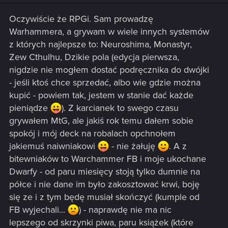
Oczywiście że RPGi. Sam prowadzę
Warhammera, a grywam w wiele innych systemów
z których najlepsze to: Neuroshima, Monastyr,
Zew Cthulhu, Dzikie pola (edycja pierwsza,
nigdzie nie mogłem dostać podręcznika do dwójki
- jeśli ktoś chce sprzedać, albo wie gdzie można
kupić - powiem tak, jestem w stanie dać każde
pieniądze
). Z karcianek to swego czasu
grywałem MtG, ale jakiś rok temu dałem sobie
spokój i mój deck na robalach opchnołem
jakiemuś naiwniakowi
- nie żałuję
. A z
bitewniaków to Warchammer FB i moje ukochane
Dwarfy - od paru miesięcy stoją tylko dumnie na
półce i nie dane im było zakosztować krwi, boję
się ze i z tym będę musiał skończyć (kumple od
FB wyjechali...
) - naprawdę nie ma nic
lepszego od skrzynki piwa, paru książek (które