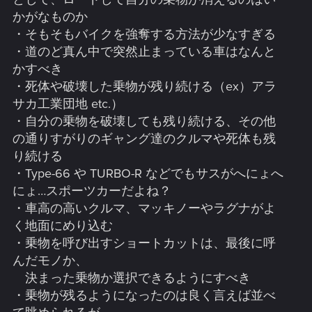
かがなものか
・そもそもバイクを強奪する方法が少なすぎる
・道のど真ん中で突然止まっている車はなんと
かすべき
・死体や破壊した乗物が残り続ける（ex）アラ
サカ工業団地 etc.）
・自分の乗物を破壊しても残り続ける、その他
の通りすがりのギャング達のクルマや死体も残
り続ける
・Type-66 や TURBO-R などでもサスがへにょへ
にょ…スポーツカーだよね？
・車高の高いクルマ、マッキノーやラグナがよ
く地面にめり込む
・乗物を呼び出すショートカットは、最後に呼
んだモノか、
決まった乗物か選択できるようにすべき
・乗物が残るようになったのは良く言えば並べ