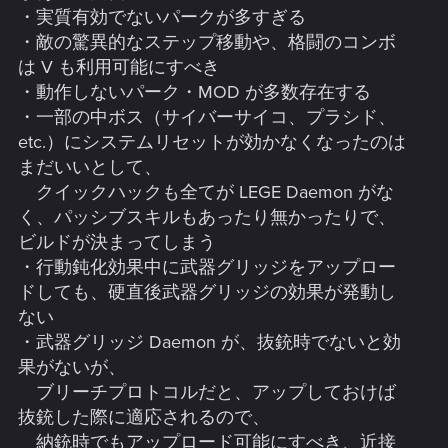
・実質有効でないパークが多すぎる
・保管庫やバックパックのフィルターにその他が必要（イ
ベントアイテムなど）、改造パーツとスコープは別にすべ
・敵の驚異的なステップ移動や、格闘のコンボ
き、改造パーツも個数表示にすべき
は V も利用可能にすべき
・自宅・車・バイクの保管庫を共通にすべき、バイクの保
・動作しないパーク・MOD が多数存在する
管庫は何が入れられるのか？
・一部の中ボス（サイバーサイコ、プラシド、
・クラフトで弾丸がデフォルト一番下なので、銃撃するの
etc.）にシステムリセットが効かなくなったのは
が正直面倒（補充するのが毎回手間、どれだけ生成される
まだいいとして、
かも分からないので更に不便）
・クラフトアイテムが終盤凄く増えるので、アイコニック
クイックハックも全てが LEGE Daemon がな
など既にクラフト済で不要なモノは消えるべき
く、パッシブスキルもあったり無かったりで、
・クラフトしたアイテムの性能を見るのに、インベントリ
ビルドが決まってしまう
やバックパックから見ないといけないのは不便
・行動鈍化効果中に武器グリッジをアップロー
・衣類のレジェンダリクラフト設計図の初回訪問時のみ販
ドしても、硬直後武器グリッジの効果が発動し
売のバグ修正
・クラフトのアップグレードでレア度が変更できてもいい
ない
・DPS 表示が指標とならないので、基準などを明記すべき
・武器グリッジ Daemon が、抜銃時でないと効
・全アイテムをレジェンダリへアップグレードできるよう
果がないが、
にすべき、もしくはスロットを増やせるようにすべき
ブリーチプロトコルだと、アップしておけば
・頭防具が絶望的に見た目がヒドいのを早急に改善すべき
抜銃した際に適応されるので、
・難易度ベリーハードだとスマッシャー・オダよりも
NCPD の方が圧倒的に強いのはおかしい
納銃時でもアップロード可能にすべき、近接