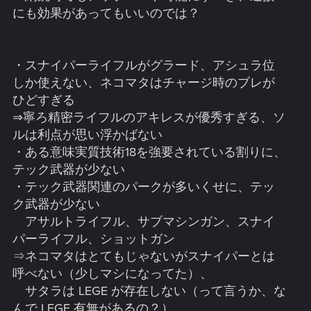
・格納庫に入った武器のステータスが見れないのは改善す
にも効果があってもいいのでは？
べき
・道のど真ん中で突然止まっている車はなんとかすべき
・NCPD が意味も無く敵視してくるのはおかしい
・スナイパーライフルがグラード、アシュラ位
・ステータスを振った上にスキルレベルがあるのはおかし
いし、一部のスキル（アスレチック・ブリーチプロトコ
しか使えない、ネコマタはチャージ時のブレが
ル）の上げづらさは異常
ひどすぎる
・取り返しの付かない要素が多すぎるのに、一からやり直
⇒寧ろ精密ライフルのアキレスが優秀すぎる、ソ
すしかないのは苦痛でしかない
ルは利点が思い浮かばない
・全ての依頼をクリアしてしまうとやる事が無くなってし
・ある意味実質技術18を強要されている割りに、
まう
テック武器が少ない
・パワー武器の跳弾は使う場面あるのか？
・インプラントを付けているのに暗闇で見えないのはおか
・テック武器関連のパークが多いくせに、テッ
しい
ク武器が少ない
・ヘッドアップを習得しているとブリーチ・アクセスポイ
アサルトライフル、サブマシンガン、スナイ
ントのキャンセルが出来ない
パーライフル、ショットガン
・ブリーチプロトコル・アクセスポイントのブリーチが何
⇒ネコマタはとてもじゃないがスナイパーとは
度もやるのにコードが地味に長い時があって面倒
・オブジェクトが埋まって取得できない（グレネードで吹
呼べない（少しマシになってた）、
っ飛ばすと多発する）
サタラは LEGE が存在しない（って言うか、な
・一部のアイテムを大量に分解できなくなる事がある
んで LEGE 有無があるの？）