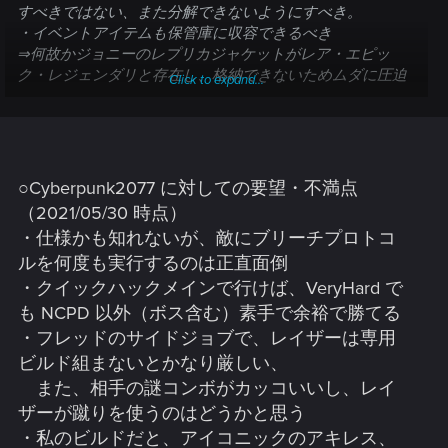
すべきではない、また分解できないようにすべき。
・イベントアイテムも保管庫に収容できるべき
⇒何故かジョニーのレプリカジャケットがレア・エピッ
ク・レジェンダリと存在し、格納できないためムダに圧迫
Click to expand...
する
・本来であれば全てのアイテムの設計図を用意すべき、も
しくはレジェンダリにアップグレード出来るべき
・これは根本からの改変になるだろうが、見た目と防具ス
ロットを別扱いにすべき、
○Cyberpunk2077 に対しての要望・不満点
スロット付与用のアンダーウェア的なものはレア度があ
（2021/05/30 時点）
ってスロットがある、服装は好きなモノを着れるという感
・仕様かも知れないが、敵にブリーチプロトコ
じ
ルを何度も実行するのは正直面倒
・マンティスブレードのトドメ演出がムダ
・バイク等で人や車が多いところを走っていると高確率で
・クイックハックメインで行けば、VeryHard で
落ちる
も NCPD 以外（ボス含む）素手で余裕で勝てる
同様に、ファストトラベルでも落ちる事が多い
・フレッドのサイドジョブで、レイザーは専用
・選択肢が出ているのに、思ったように選択できない場合
ビルド組まないとかなり厳しい、
が多い（動画でないと説明しづらい）
また、相手の謎コンボがカッコいいし、レイ
・コントローラーの制御がおかしい（接続が切断される、
スティックの感度や入力方向がおかしい、ボタン入力に対
ザーが蹴りを使うのはどうかと思う
するレスポンスが遅い）
・私のビルドだと、アイコニックのアキレス、