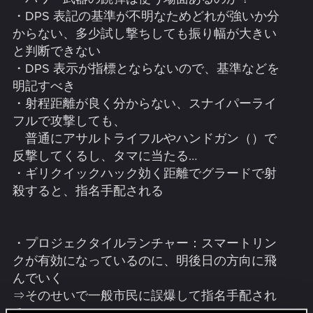
もしくは特定の武器屋などでいつでも購入可能にするな
・DPS 表記の基準が不明なためどれが強いか分
ど
からない、多少試し撃ちしても振り幅が大きい
・ロードが長すぎる、かの MHW;IB と同等かそれ以上に長
と判断できない
い（PS4Pro＋外付け SSD）
・DPS 表示が指標とならないので、基準などを
・ケニーのギターを回収するジョブ（ジョニーのパンツ
明記すべき
も）で、ボーザージャケットがゲイシャのタンクトップに
なっていた
・射程距離が良く分からない、スナイパーライ
・保管庫もフィルターを実装すべき
フルで攻撃しても、
普通にアサルトライフルやハンドガン（）で
反撃してくるし、タマに当たる…
・ギリクイックハック効く距離でグラードで射
殺すると、指名手配される
・プロジェクタイルランチャー：スマートリン
クが有効になっているのに、明後日の方向に飛
んでいく
⇒そのせいで一般市民に誤爆して指名手配され
る