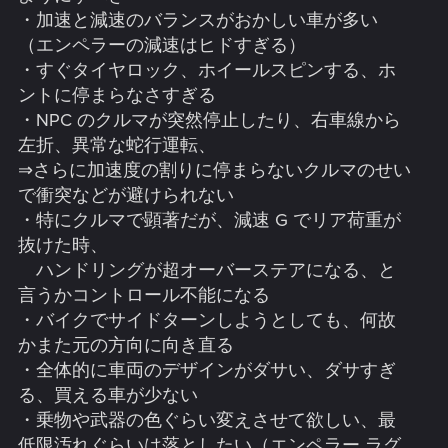
・加速と減速のバランスがおかしい車が多い
（エンペラーの減速はヒドすぎる）
・すぐタイヤロック、ホイールスピンする、ホ
ントに停まらなさすぎる
・NPC のクルマが突然停止したり、右車線から
左折、異常な蛇行運転、
⇒さらに加速度の割りに停まらないクルマのせい
で衝突などが避けられない
・特にクルマで顕著だが、減速 G でリア荷重が
抜けた時、
ハンドリングが超オーバーステアになる、と
言うかコントロール不能になる
・バイクでサイドターンしようとしても、何故
かまた元の方向に向き直る
・全体的に車両のデザインがダサい、ダサすぎ
る、買える車が少ない
・乗物や武器の色ぐらい変えさせて欲しい、最
低限汚れぐらいは落としたい（エンペラー ラグ