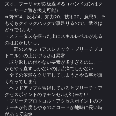
・アイテムやリスト（乗物など）を並び替えたい
ズオ、ブーリャが鉄板過ぎる（ハンドガンはク
・一度購入した乗物を売る、もしくはリストから一時的に
ェーサーに置き換え可能）
消す（倉庫に入れる、など）出来るようにすべき
⇒肉体14、反応14、知力20、技術20、意思3、そ
・傭兵が使用する車両で、重装甲で VIP 輸送に使えるモノ
もそもクイックハックで事足りるので、武器は
がないのはおかしい
・全体的に車両のデザインがダサい、ダサすぎる、買える
どうでもいい
車が少ない
・ステータスを振った上にスキルレベルがある
・加速と減速のバランスがおかしい車が多い（エンペラー
のはおかしいし、
の減速はヒドすぎる）
一部のスキル（アスレチック・ブリーチプロ
・ヴィルフォール アルバラードは実際には後輪駆動なの
トコル）の上げづらさは異常
に、テキストでは前輪駆動になっている（壁に向かってア
クセルを踏むと、リアが空転する）
・取り返しの付かない要素が多すぎるのに、一
⇒フロントアクスル（シャフト）は、車軸の事を言うの
からやり直すしかないのは苦痛でしかない
で、駆動輪とイコールではない
・全ての依頼をクリアしてしまうとやる事が無
・バイクは殆ど損傷しないのに、グラベルなどでの車が損
くなってしまう
傷しすぎ
・ヘッドアップを習得しているとブリーチ・ア
・中途半端な距離の移動が面倒、もっと早く乗物が近くに
呼べるようにすべき
クセスポイントのキャンセルが出来ない
・乗物・武器の色ぐらいは変更したい
・ブリーチプロトコル・アクセスポイントのブ
・乗り物の購入価格と修理価格が違いすぎる（だったら乗
リーチが何度もやるのにコードが地味に長い時
物はもっと安くて良いはず）
があって面倒
・ギャングが高級車を乗り回しているのはおかしい