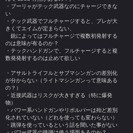
・個数選択は個数にかかわらず右スティックで個数選択句
・ブーリャがテック武器なのにチャージできな
出来るようにすべき
い
・クラフト時のムダなディレイ？これのお陰で余分な時間
が掛かる
・テック武器でフルチャージすると、ブレが大
・敵の驚異的なステップ移動や、格闘のコンボは V も利用
きくてエイムが定まらない、
可能にすべき
銃によってはフルチャージで複数初発射する
・実質有効でないパークが多すぎる
のは意味が有るのか？
・一割分解の実装（飲食物、ジャンク品）
・テックハンドガンで、フルチャージすると複
・分解のロック実装
・髪型やピアス等キャラクリの再設定が可能なようにすべ
数発発射するのは止めて欲しい
き
・高低差があるのにナビゲーションがそれを考慮していな
・アサルトライフルとサブマシンガンの差別化
い
が分からない（ライトマシンガンって意味ある
・アルデカルドスのボレロジャケットがエンディング後に
の？）
何故かスロット数が変わってしまう
・近接武器はリスクが大きすぎる（特に爆発
・悪魔のタロットが取得できない？
・ローグルートのアイコニックマサムネがインベントリに
物）
残らない
・パワー系ハンドガンやリボルバーは殆ど差別
・エンディングが複数あるにもかかわらず、共通部分がス
化されていない（どれを使っても変わらない）
キップできないのは改善すべき
・跳弾を使っているという話を聞いた事がない
・クリア後、全アイコニックが保管庫に入って居るぐらい
・パワー武器の跳弾は使う場面あるのか？
でも良い（違うライフパスのモノ含めて）