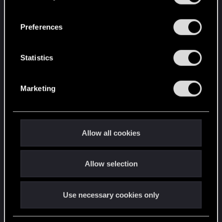
なった
“Settings” menu below.
n
・プロジェクタイルランチャーで車両爆破でき
s
ないことがある
Preferences
e
⇒グレネードでも種類によっては不可
n
・マンティスブレードのムダなトドメ演出（カ
t
Statistics
タナの首チョンパはマシなのに…）
S
・インプラントなのに、なんで暗闇で見えない
e
の？
Marketing
l
e
・追尾型のグレネードで一般人巻き込むのは止
c
めて欲しい
t
Allow all cookies
・追尾型グレネードで、追尾しないで空中に浮
i
遊したまま、そのまま地面に落ちる、どれを追
o
尾するか分からない
Allow selection
n
・追尾型のグレネードが相変わらず空中で静止
することがある
Use necessary cookies only
・GASH 対人グレネードと言いながら、物体を
破壊できるのはどうなのか