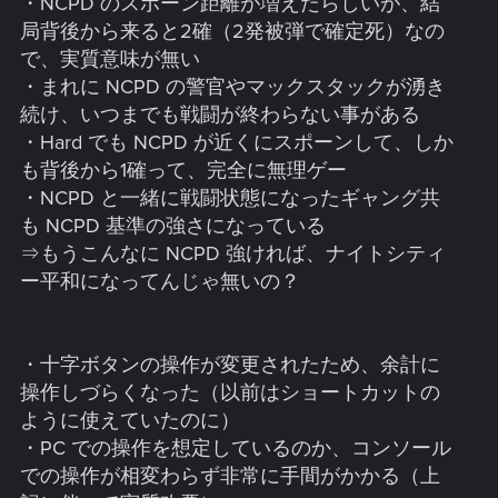
・NCPD のスポーン距離が増えたらしいが、結
局背後から来ると2確（2発被弾で確定死）なの
で、実質意味が無い
・まれに NCPD の警官やマックスタックが湧き
続け、いつまでも戦闘が終わらない事がある
・Hard でも NCPD が近くにスポーンして、しか
も背後から1確って、完全に無理ゲー
・NCPD と一緒に戦闘状態になったギャング共
も NCPD 基準の強さになっている
⇒もうこんなに NCPD 強ければ、ナイトシティ
ー平和になってんじゃ無いの？
・十字ボタンの操作が変更されたため、余計に
操作しづらくなった（以前はショートカットの
ように使えていたのに）
・PC での操作を想定しているのか、コンソール
での操作が相変わらず非常に手間がかかる（上