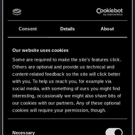
・プロジェクタイルランチャーの与ダメ上昇方
法が不明、グレネードだとノーダメに出来るの
に、
Consent
Details
About
プロジェクタイルランチャーは近くで撃つと
被ダメが大きすぎ、下手すると自爆する事にな
る
Our website uses cookies
・プロジェクタイルランチャーにクールタイム
が発生した事により、
Some are required to make the site’s features click.
Others are optional and provide us technical and
グレネードに切り替えてもクールタイムが適
content-related feedback so the site will click better
用されてしまう
with you. To help us reach you, for example via
⇒そもそも Easy ですら一撃で倒せないのに、ク
social media, with something of ours you might find
ールタイムが必要か？
interesting, occasionally we might also share bits of
ナーフするならば、麻酔弾だけなのに
our cookies with our partners. Any of these optional
・プロジェクタイルランチャーの与ダメ下がっ
cookies will require your permission, though.
た？（明らかにグレネードの方が与ダメデカ
い）
You’ll find all the details regarding our use of cookies
C
荷電弾でワイバーンとか一撃で撃破できなく
and tweak your preferences regarding them in the
Necessary
o