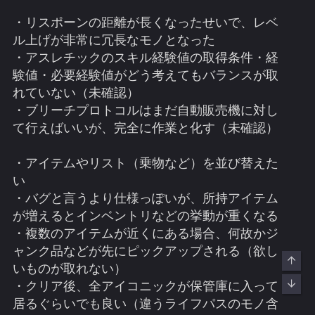
・リスポーンの距離が長くなったせいで、レベ
ル上げが非常に冗長なモノとなった
・アスレチックのスキル経験値の取得条件・経
験値・必要経験値がどう考えてもバランスが取
れていない（未確認）
・ブリーチプロトコルはまだ自動販売機に対し
て行えばいいが、完全に作業と化す（未確認）
・アイテムやリスト（乗物など）を並び替えた
い
・バグと言うより仕様っぽいが、所持アイテム
が増えるとインベントリなどの挙動が重くなる
・複数のアイテムが近くにある場合、何故かジ
ャンク品などが先にピックアップされる（欲し
Top
いものが取れない）
Bott
・クリア後、全アイコニックが保管庫に入って
居るぐらいでも良い（違うライフパスのモノ含