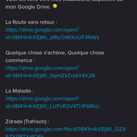
mon Google Drive.
La Route sans retour :
https://drive.google.com/open?
id=0B4Yn4rXEjWl_a1RyOWtXcUF3NWs
Quelque chose s'achève, Quelque chose
commence :
https://drive.google.com/open?
id=0B4Yn4rXEjWl_SlpHZkZrekY4V28
La Maladie :
https://drive.google.com/open?
id=0B4Yn4rXEjWl_LUFhR2V4THF6RkU
Zdrada (Trahison) :
https://drive.google.com/file/d/0B4Yn4rXEjWl_Q29
5ZXRBTXdIOFk