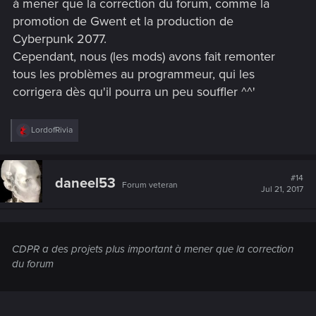
à mener que la correction du forum, comme la
promotion de Gwent et la production de
Cyberpunk 2077.
Cependant, nous (les mods) avons fait remonter
tous les problèmes au programmeur, qui les
corrigera dès qu'il pourra un peu souffler ^^'
R
LordofRivia
e
a
c
t
#14
daneel53
Forum veteran
i
Jul 21, 2017
o
n
s
:
CDPR a des projets plus important à mener que la correction
du forum