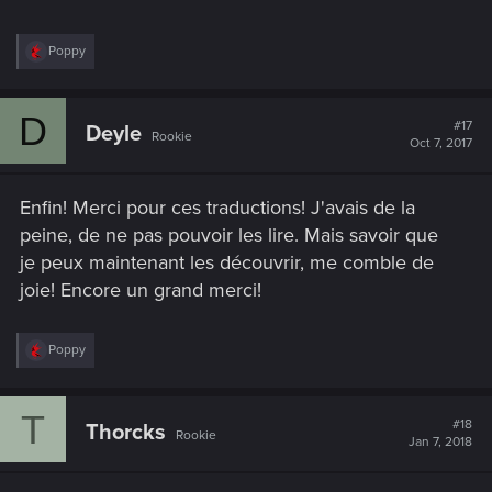
R
Poppy
e
a
c
D
t
#17
Deyle
Rookie
i
Oct 7, 2017
o
n
s
Enfin! Merci pour ces traductions! J'avais de la
:
peine, de ne pas pouvoir les lire. Mais savoir que
je peux maintenant les découvrir, me comble de
joie! Encore un grand merci!
R
Poppy
e
a
c
T
t
#18
Thorcks
Rookie
i
Jan 7, 2018
o
n
s