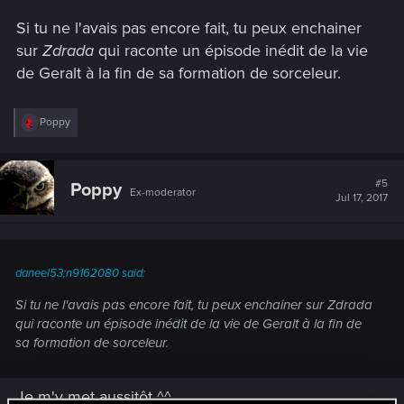
Si tu ne l'avais pas encore fait, tu peux enchainer
sur
Zdrada
qui raconte un épisode inédit de la vie
de Geralt à la fin de sa formation de sorceleur.
R
Poppy
e
a
c
t
#5
Poppy
Ex-moderator
i
Jul 17, 2017
o
n
s
:
daneel53;n9162080 said:
Si tu ne l'avais pas encore fait, tu peux enchainer sur Zdrada
qui raconte un épisode inédit de la vie de Geralt à la fin de
sa formation de sorceleur.
Je m'y met aussitôt ^^