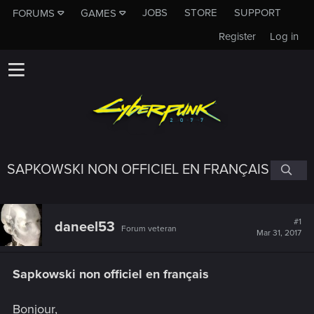
JOBS
STORE
SUPPORT
FORUMS
GAMES
Register
Log in
SAPKOWSKI NON OFFICIEL EN FRANÇAIS
#1
daneel53
Forum veteran
Mar 31, 2017
Sapkowski non officiel en français
Bonjour,