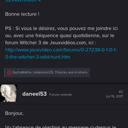
Bonne lecture !
PS : Si vous le désirez, vous pouvez me joindre ici
ou, avec une fréquence quasi quotidienne, sur le
forum Witcher 3 de Jeuxvidéos.com, ici :
http://www.jeuxvideo.com/forums/0-27238-0-1-0-1-
0-the-witcher-3-wild-hunt.htm
R
SachaMaffre
,
hikikomori25
,
Thorcks
and 4 others
e
a
c
t
#2
daneel53
Forum veteran
i
Jul 15, 2017
o
n
s
Bonjour,
:
Vu l'absence de réaction au message ci-dessus je