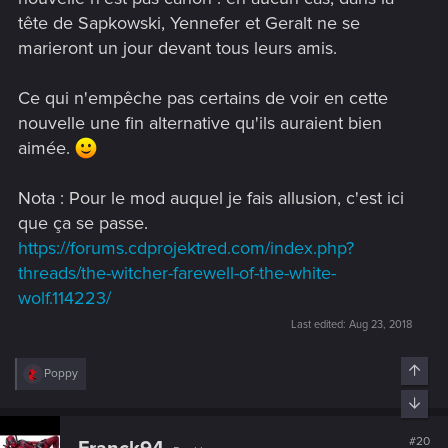
tête de Sapkowski, Yennefer et Geralt ne se
marieront un jour devant tous leurs amis.
Ce qui n'empêche pas certains de voir en cette
nouvelle une fin alternative qu'ils auraient bien
aimée.
Nota : Pour le mod auquel je fais allusion, c'est ici
que ça se passe.
https://forums.cdprojektred.com/index.php?
threads/the-witcher-farewell-of-the-white-
wolf.114223/
Last edited:
Aug 23, 2018
Top
R
Poppy
e
Bott
a
c
t
#20