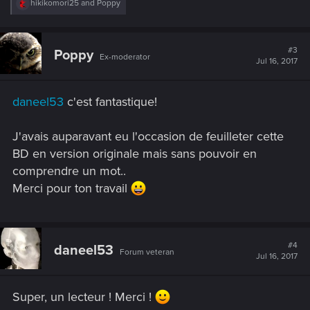
R
hikikomori25
and
Poppy
e
a
c
t
#3
Poppy
Ex-moderator
i
Jul 16, 2017
o
n
s
daneel53
c'est fantastique!
:
J'avais auparavant eu l'occasion de feuilleter cette
BD en version originale mais sans pouvoir en
comprendre un mot..
Merci pour ton travail
#4
daneel53
Forum veteran
Jul 16, 2017
Super, un lecteur ! Merci !