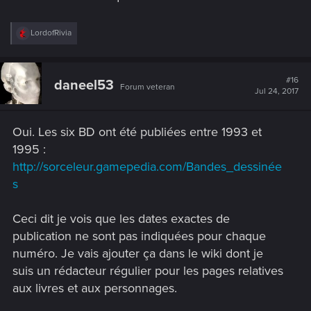
R
LordofRivia
e
a
c
t
#16
daneel53
Forum veteran
i
Jul 24, 2017
o
n
s
Oui. Les six BD ont été publiées entre 1993 et
:
1995 :
http://sorceleur.gamepedia.com/Bandes_dessinée
s
Ceci dit je vois que les dates exactes de
publication ne sont pas indiquées pour chaque
numéro. Je vais ajouter ça dans le wiki dont je
suis un rédacteur régulier pour les pages relatives
aux livres et aux personnages.