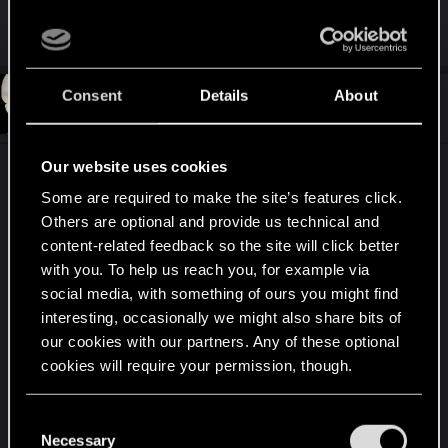
Merci encore!
Consent
Details
About
#6
daneel53
Forum veteran
Jul 17, 2017
Our website uses cookies
Et bien entendu le must c'est de lire les deux
nouvelles de Sapkowski inédites officiellement en
Some are required to make the site’s features click.
Others are optional and provide us technical and
français,
La Route sans Retour
dont est tiré Droga
content-related feedback so the site will click better
bez Powrotu et
Quelque chose s'achève,
with you. To help us reach you, for example via
Quelque chose commence
. L'avais-tu fait
social media, with something of ours you might find
auparavant ?
interesting, occasionally we might also share bits of
our cookies with our partners. Any of these optional
Sinon je vois que tu es modérateur. Peux-tu me
cookies will require your permission, though.
confirmer que la fonction "S'abonner" ne
fonctionne pas ?
You’ll find all the details regarding our use of cookies
C
Last edited:
Jul 17, 2017
and tweak your preferences regarding them in the
Necessary
o