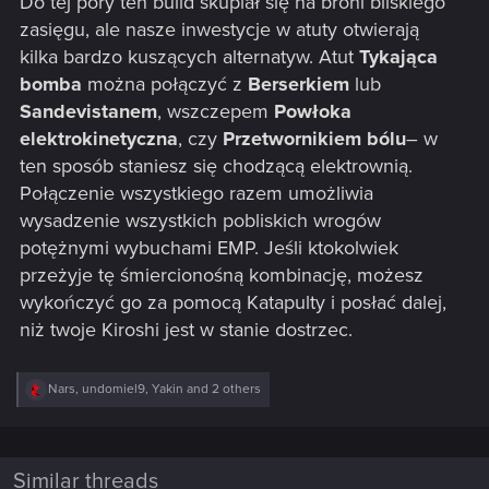
Do tej pory ten build skupiał się na broni bliskiego
zasięgu, ale nasze inwestycje w atuty otwierają
kilka bardzo kuszących alternatyw. Atut
Tykająca
bomba
można połączyć z
Berserkiem
lub
Sandevistanem
, wszczepem
Powłoka
elektrokinetyczna
, czy
Przetwornikiem bólu
– w
ten sposób staniesz się chodzącą elektrownią.
Połączenie wszystkiego razem umożliwia
wysadzenie wszystkich pobliskich wrogów
potężnymi wybuchami EMP. Jeśli ktokolwiek
przeżyje tę śmiercionośną kombinację, możesz
wykończyć go za pomocą Katapulty i posłać dalej,
niż twoje Kiroshi jest w stanie dostrzec.
R
Nars
,
undomiel9
,
Yakin
and 2 others
e
a
c
t
i
Similar threads