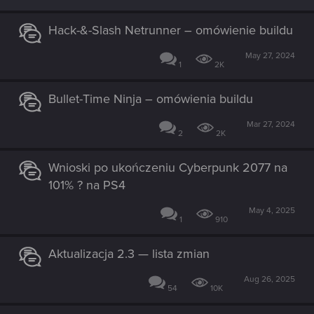
o
n
s
Hack-&-Slash Netrunner – omówienie buildu
:
May 27, 2024
1
2K
Bullet-Time Ninja – omówienia buildu
Mar 27, 2024
2
2K
Wnioski po ukończeniu Cyberpunk 2077 na
101% ? na PS4
May 4, 2025
1
910
Aktualizacja 2.3 — lista zmian
Aug 26, 2025
54
10K