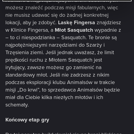
Niektóre z najpotężniejszych broni obuchowych
możesz znaleźć podczas misji fabularnych, więc
nie musisz udawać się do żadnej konkretnej
lokacji, aby je zdobyć.
Laskę Fingersa
znajdziesz
w Klinice Fingersa, a
Młot Sasquatch
wypadnie z
– to ci niespodzianka – Sasquatch. Te bronie są
najpotężniejszymi narzędziami do Szarży i
Trzęsienia ziemi. Jeśli jednak uważasz, że limit
prędkości ruchu z Młotem Sasquatch jest
irytujący, zawsze możesz go zamienić na
standardowy młot. Jeśli nie zadrzesz z nikim
podczas eksploracji klubu Animalsów w trakcie
misji „Do krwi”, to sprzedawca Animalsów będzie
miał dla Ciebie kilka niezłych młotów i ich
schematy.
Końcowy etap gry