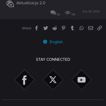
Aktualizacja 2.0
Sep 28, 2023
86
19K
Facebook
Twitter
Reddit
Pinterest
Tumblr
WhatsApp
Email
Li
Share:
English
STAY CONNECTED