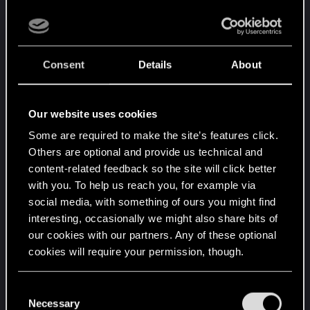
Zagęszczony szpik
, gdy zaczniesz korzystać
głównie z broni do walki wręcz.
Emulator
uniwersalny
i
Full Metal Jacket
zapewniają
Consent
Details
About
dodatkowe bezpieczeństwo, choć gdy osiągniesz
wysoki poziom techniczny, możesz zamienić Full
Metal Jacket na
Para Bellum
, bo Twoje zdrowie
Our website uses cookies
nie powinno spadać poniżej 50%. Drzewko
Zdolności techniczne daje również możliwość
Some are required to make the site’s features click.
wyposażenia
Adaptera komórkowego
o koszcie
Others are optional and provide us technical and
content-related feedback so the site will click better
limitu wszczepów 8 – ten wszczep skóry
with you. To help us reach you, for example via
zapewnia przede wszystkim ogromną ilość
social media, with something of ours you might find
pancerza.
interesting, occasionally we might also share bits of
our cookies with our partners. Any of these optional
Jeśli chodzi o wszczepy ofensywne, sięgnij po
cookies will require your permission, though.
Dozownik adrenaliny
i
Mikrorotatory
, zwłaszcza
jeśli przerzucisz się na młot lub kij baseballowy.
You’ll find all the details regarding our use of cookies
C
Broń obuchowa może zadawać duże obrażenia,
and tweak your preferences regarding them in the
Necessary
o
ale bez dodatkowych ulepszeń wydaje się nieco