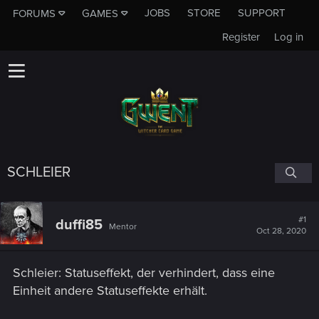
JOBS
STORE
SUPPORT
FORUMS
GAMES
Register
Log in
SCHLEIER
#1
duffi85
Mentor
Oct 28, 2020
Schleier: Statuseffekt, der verhindert, dass eine
Einheit andere Statuseffekte erhält.