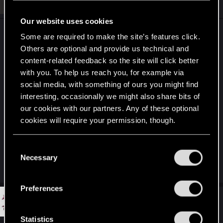
Afxs
Forum regular
Oct 28, 2020
Our website uses cookies
So wie ich das verstehe, kann Adalia der
Some are required to make the site’s features click.
Stadtwache einen Schild geben, weil sie es
Others are optional and provide us technical and
technisch gesehen tut bevor die Stadtwache
content-related feedback so the site will click better
ausgespielt wird. Dass das in ihrem Kartentext
with you. To help us reach you, for example via
anders herum drin steht, ist natürlich verwirrend.
social media, with something of ours you might find
Denn Statuseffekte haben Einheiten ja nur, wenn
interesting, occasionally we might also share bits of
sie auf dem Feld liegen.
our cookies with our partners. Any of these optional
Allgemein wäre sowas wie "gib einer Einheit auf
cookies will require your permission, though.
deiner Hand Schild/Vitalität" bei Einheiten mit
You’ll find all the details regarding our use of cookies
Schleier möglich, glaube ich. Mir fällt aber gerade
C
and tweak your preferences regarding them in the
keine andere Karte ein, die so etwas tut.
Necessary
o
“Settings” menu below.
n
s
Preferences
e
#3
Deichkrone
Forum regular
n
Oct 29, 2020
t
Statistics