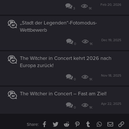
Feb 20, 2026
3
1K
„Stadt der Legenden“-Fotomodus-
Wettbewerb
Dec 19, 2025
0
1K
The Witcher in Concert kehrt 2026 nach
Europa zurück!
Nov 18, 2025
0
1K
The Witcher in Concert – Fast am Ziel!
Apr 22, 2025
0
1K
Facebook
Twitter
Reddit
Pinterest
Tumblr
WhatsApp
Email
Li
Share: