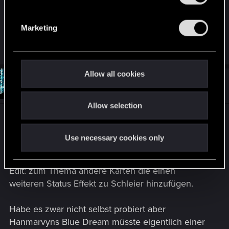
S
Duffi hat recht, dürfte ohne eine vorige Reinigung
e
nicht möglich sein das die Stadtwache ein Schild
Marketing
l
bekommt.
e
c
t
Allow all cookies
i
#4
ReaperTek
Senior user
Oct 29, 2020
o
Allow selection
n
Afxs liegt da schon richtig der Status Effekt wird
erst aktiv wenn die Karte auf das Spielfeld kommt
Use necessary cookies only
und die Status Animation beendet ist.
Edit: zum Thema andere Karten die einen
weiteren Status Effekt zu Schleier hinzufügen.
Habe es zwar nicht selbst probiert aber
Hanmarvyns Blue Dream müsste eigentlich einer