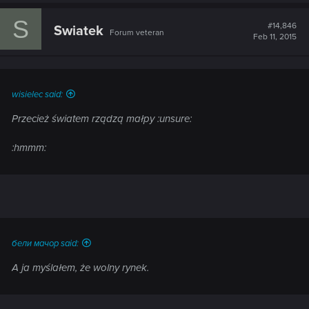
S
#14,846
Swiatek
Forum veteran
Feb 11, 2015
wisielec said:
Przecież światem rządzą małpy :unsure:
:hmmm:
бели мачор said:
A ja myślałem, że wolny rynek.