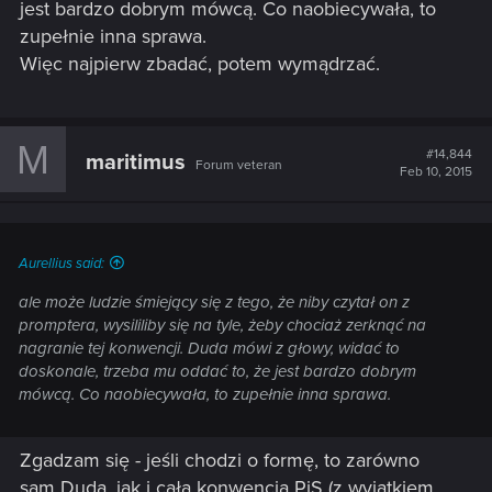
jest bardzo dobrym mówcą. Co naobiecywała, to
zupełnie inna sprawa.
Więc najpierw zbadać, potem wymądrzać.
M
#14,844
maritimus
Forum veteran
Feb 10, 2015
Aurellius said:
ale może ludzie śmiejący się z tego, że niby czytał on z
promptera, wysililiby się na tyle, żeby chociaż zerknąć na
nagranie tej konwencji. Duda mówi z głowy, widać to
doskonale, trzeba mu oddać to, że jest bardzo dobrym
mówcą. Co naobiecywała, to zupełnie inna sprawa.
Zgadzam się - jeśli chodzi o formę, to zarówno
sam Duda, jak i cała konwencja PiS (z wyjątkiem