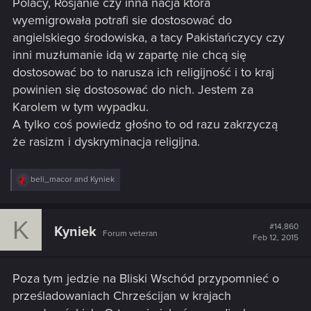
Polacy, Rosjanie czy inna nacja która
wyemigrowała potrafi sie dostosować do
angielskiego środowiska, a tacy Pakistańczycy czy
inni muzłumanie idą w zapartę nie chcą się
dostosować bo to narusza ich religijność i to kraj
powinien się dostosować do nich. Jestem za
Karolem w tym wypadku.
A tylko coś powiedz głośno to od razu zakrzyczą
że rasizm i dyskryminacja religijna.
R
beli_macor
and
Kyniek
e
a
c
K
t
#14,860
Kyniek
Forum veteran
i
Feb 12, 2015
o
n
s
Poza tym jedzie na Bliski Wschód przypomnieć o
:
prześladowaniach Chrześcijan w krajach