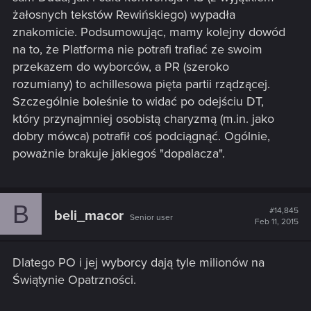
żałosnych tekstów Rewińskiego) wypadła
znakomicie. Podsumowując, mamy kolejny dowód
na to, że Platforma nie potrafi trafiać ze swoim
przekazem do wyborców, a PR (szeroko
rozumiany) to achillesowa pięta partii rządzącej.
Szczególnie boleśnie to widać po odejściu DT,
który przynajmniej osobistą charyzmą (m.in. jako
dobry mówca) potrafił coś podciągnąć. Ogólnie,
poważnie brakuje jakiegoś "dopalacza".
B
#14,845
beli_macor
Senior user
Feb 11, 2015
Dlatego PO i jej wyborcy dają tyle milionów na
Świątynie Opatrzności.