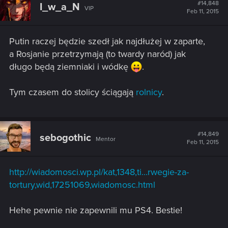
#14,848
I_w_a_N
VIP
Feb 11, 2015
Putin raczej będzie szedł jak najdłużej w zaparte,
a Rosjanie przetrzymają (to twardy naród) jak
długo będą ziemniaki i wódkę
.
Tym czasem do stolicy ściągają
rolnicy
.
#14,849
sebogothic
Mentor
Feb 11, 2015
http://wiadomosci.wp.pl/kat,1348,ti...rwegie-za-
tortury,wid,17251069,wiadomosc.html
Hehe pewnie nie zapewnili mu PS4. Bestie!