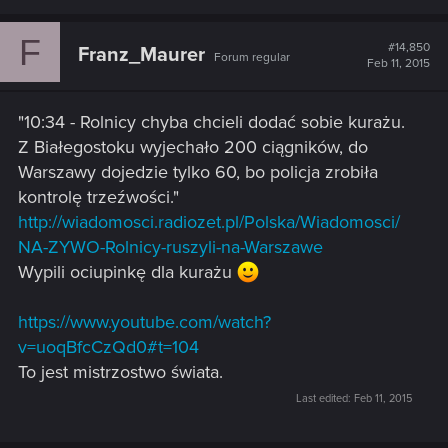
F
#14,850
Franz_Maurer
Forum regular
Feb 11, 2015
"10:34 - Rolnicy chyba chcieli dodać sobie kurażu.
Z Białegostoku wyjechało 200 ciągników, do
Warszawy dojedzie tylko 60, bo policja zrobiła
kontrolę trzeźwości."
http://wiadomosci.radiozet.pl/Polska/Wiadomosci/
NA-ZYWO-Rolnicy-ruszyli-na-Warszawe
Wypili ociupinkę dla kurażu
https://www.youtube.com/watch?
v=uoqBfcCzQd0#t=104
To jest mistrzostwo świata.
Last edited:
Feb 11, 2015