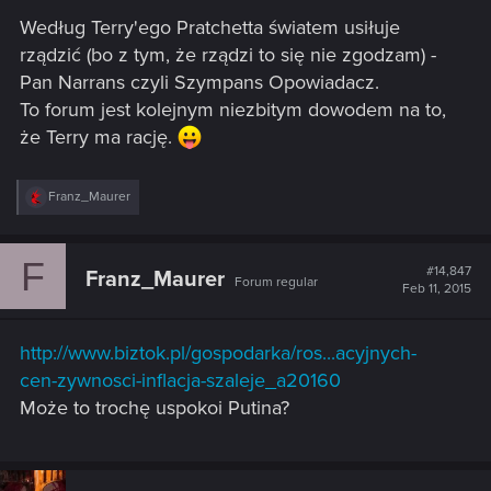
Według Terry'ego Pratchetta światem usiłuje
rządzić (bo z tym, że rządzi to się nie zgodzam) -
Pan Narrans czyli Szympans Opowiadacz.
To forum jest kolejnym niezbitym dowodem na to,
że Terry ma rację.
R
Franz_Maurer
e
a
c
F
t
#14,847
Franz_Maurer
Forum regular
i
Feb 11, 2015
o
n
s
http://www.biztok.pl/gospodarka/ros...acyjnych-
:
cen-zywnosci-inflacja-szaleje_a20160
Może to trochę uspokoi Putina?