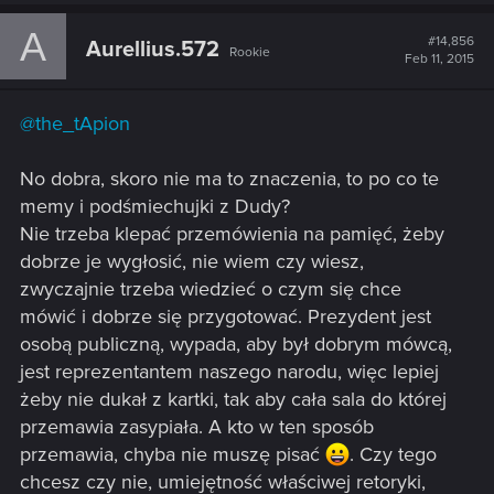
A
#14,856
Aurellius.572
Rookie
Feb 11, 2015
@the_tApion
No dobra, skoro nie ma to znaczenia, to po co te
memy i podśmiechujki z Dudy?
Nie trzeba klepać przemówienia na pamięć, żeby
dobrze je wygłosić, nie wiem czy wiesz,
zwyczajnie trzeba wiedzieć o czym się chce
mówić i dobrze się przygotować. Prezydent jest
osobą publiczną, wypada, aby był dobrym mówcą,
jest reprezentantem naszego narodu, więc lepiej
żeby nie dukał z kartki, tak aby cała sala do której
przemawia zasypiała. A kto w ten sposób
przemawia, chyba nie muszę pisać
. Czy tego
chcesz czy nie, umiejętność właściwej retoryki,