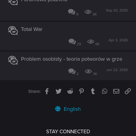
Sep 20, 2025
9
3K
Total War
Apr 3, 2026
29
6K
Problem osobisty - teoria potworów w grze
Jun 22, 2025
2
3K
Facebook
Twitter
Reddit
Pinterest
Tumblr
WhatsApp
Email
Li
Share:
English
STAY CONNECTED