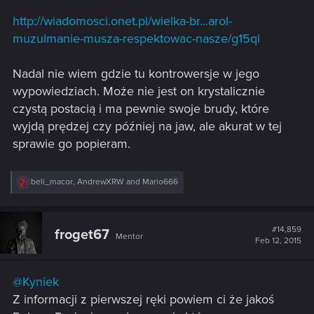
http://wiadomosci.onet.pl/wielka-br...arol-
muzulmanie-musza-respektowac-nasze/g15ql
Nadal nie wiem gdzie tu kontrowersje w jego
wypowiedziach. Może nie jest on krystalicznie
czystą postacią i ma pewnie swoje brudy, które
wyjdą prędzej czy później na jaw, ale akurat w tej
sprawie go popieram.
R
beli_macor
,
AndrewXRW
and
Mario666
e
a
c
t
#14,859
froget67
Mentor
i
Feb 12, 2015
o
n
s
@Kyniek
:
Z informacji z pierwszej ręki powiem ci że jakoś