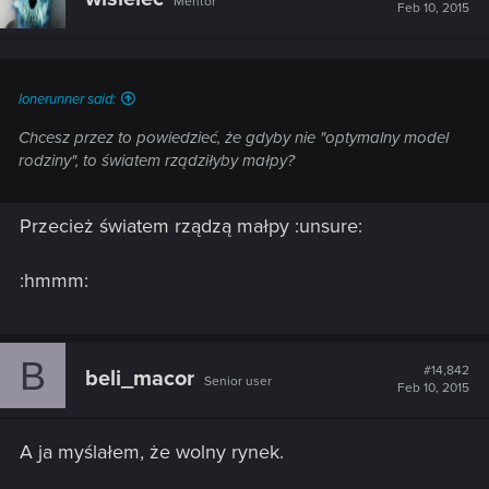
Mentor
Feb 10, 2015
lonerunner said:
Chcesz przez to powiedzieć, że gdyby nie "optymalny model
rodziny", to światem rządziłyby małpy?
Przecież światem rządzą małpy :unsure:
:hmmm:
B
#14,842
beli_macor
Senior user
Feb 10, 2015
A ja myślałem, że wolny rynek.