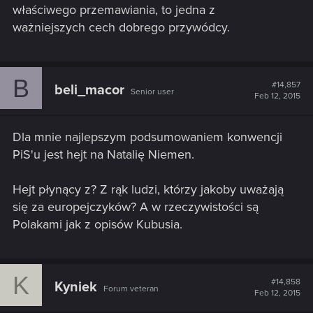
właściwego przemawiania, to jedna z
ważniejszych cech dobrego przywódcy.
B
#14,857
beli_macor
Senior user
Feb 12, 2015
Dla mnie najlepszym podsumowaniem konwencji
PiS'u jest hejt na Natalię Niemen.
Hejt płynący z? Z rąk ludzi, którzy jakoby uważają
się za europejczyków? A w rzeczywistości są
Polakami jak z opisów Kubusia.
K
#14,858
Kyniek
Forum veteran
Feb 12, 2015