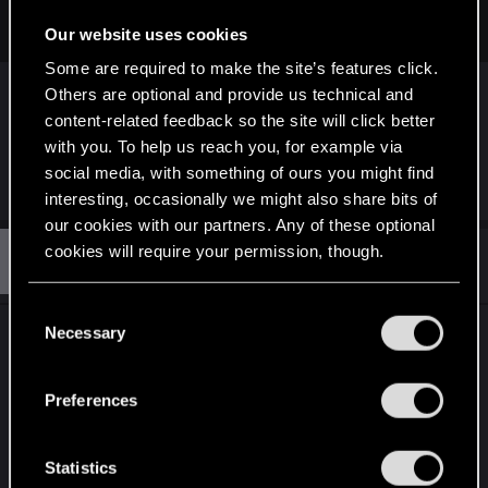
kontroli, nazywa "przypuszczeniami"
Our website uses cookies
Some are required to make the site’s features click.
Równie dobrze można przypuszczać, że rolników
Others are optional and provide us technical and
zniechęciła świadomość tego jak długo jak
content-related feedback so the site will click better
dokładnie policja może kontrolować "wrogów
with you. To help us reach you, for example via
władzy obywatelskiej".
social media, with something of ours you might find
interesting, occasionally we might also share bits of
our cookies with our partners. Any of these optional
A
cookies will require your permission, though.
#14,852
Aurellius.572
Rookie
Feb 11, 2015
You’ll find all the details regarding our use of cookies
C
and tweak your preferences regarding them in the
Necessary
Nieprawda, nie pili, inne źródła podają, że nikogo
o
“Settings” menu below.
nie zatrzymano, tylko odbyła się kontrola, tak dla
n
s
sprostowania
.
Preferences
e
http://wiadomosci.gazeta.pl/wiadomo..._ciagnikow
n
_tylko_60_ruszylo_do_Warszawy_.html
t
Statistics