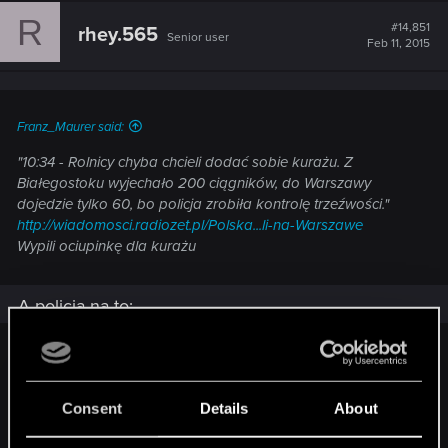
R
#14,851
rhey.565
Senior user
Feb 11, 2015
Franz_Maurer said:
"10:34 - Rolnicy chyba chcieli dodać sobie kurażu. Z
Białegostoku wyjechało 200 ciągników, do Warszawy
dojedzie tylko 60, bo policja zrobiła kontrolę trzeźwości."
http://wiadomosci.radiozet.pl/Polska...li-na-Warszawe
Wypili ociupinkę dla kurażu
A policja na to:
"Z 200 ciągników ciągnących z Białegostoku na Warszawę
zostało tylko 60. Powód? Policja zbadała alkomatem. Jaja"
- napisał na Twitterze reporter Radia Zet. Policja nie
Consent
Details
About
potwierdza jednak, że ktokolwiek był pod wpływem
alkoholu, a sugestie, że część rolników wystraszyła się