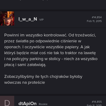
#14,854
I_w_a_N
VIP
Feb 11, 2015
Powinni im wszystko kontrolować. Od trzeźwości,
przez światła po odpowiednie ciśnienie w
oponach. I oczywiście wszystkie papiery. A jak
któryś będzie miał coś nie tak to traktor na lawetę
i na policyjny parking w stolicy - niech za wszystko
płacą i sami załatwiają.
Zobaczylibyśmy ile tych chojraków byłoby
wówczas na proteście
D
#14,855
dtApiOn
Rookie
Feb 11, 2015