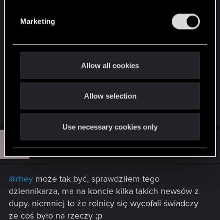
S
Co nie oznacza, że uprzykrzanie innym życia,
e
blokując użytkownikom drogi, jest dobre. Niech
Marketing
l
sobie blokują korytarze na wiejskiej.
e
c
EDIT:
t
Allow all cookies
Chyba, że dowiedziawszy się o kontroli,
i
wystraszyli się i wycofali Ci nietrzeźwi. No to
o
może być prawda. Ciekawe.
Allow selection
n
Last edited:
Feb 11, 2015
Use necessary cookies only
F
#14,853
Franz_Maurer
Forum regular
Feb 11, 2015
@rhey
może tak być, sprawdziłem tego
dziennikarza, ma na koncie kilka takich newsów z
dupy. niemniej to że rolnicy się wycofali świadczy
że coś było na rzeczy ;p