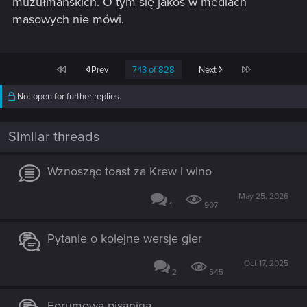
muzułmańskich. O tym się jakoś w mediach
masowych nie mówi.
First
Last
Prev
743 of 828
Next
Not open for further replies.
Similar threads
Wznosząc toast za Krew i wino
May 25, 2026
1
907
Pytanie o kolejne wersje gier
Oct 17, 2025
2
545
Forumowa pisanina