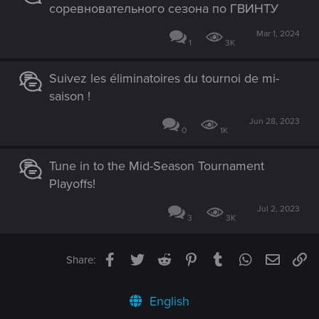
соревновательного сезона по ГВИНТУ
Mar 1, 2024
1
3K
Suivez les éliminatoires du tournoi de mi-
saison !
Jun 28, 2023
0
1K
Tune in to the Mid-Season Tournament
Playoffs!
Jul 2, 2023
3
3K
Facebook
Twitter
Reddit
Pinterest
Tumblr
WhatsApp
Email
Li
Share:
English