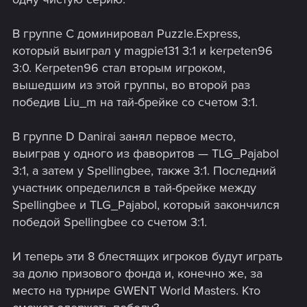
В группе С доминировал Puzzle.Express,
который выиграл у magpie131 3:1 и kerpeten96
3:0. Kerpeten96 стал вторым игроком,
вышедшим из этой группы, во второй раз
победив Liu_m на тай-брейке со счетом 3:1.
В группе D Danirai занял первое место,
выиграв у одного из фаворитов — TLG_Pajabol
3:1, а затем у Spellingbee, также 3:1. Последний
участник определился в тай-брейке между
Spellingbee и TLG_Pajabol, который закончился
победой Spellingbee со счетом 3:1.
И теперь эти 8 блестящих игроков будут играть
за долю призового фонда и, конечно же, за
место на турнире GWENT World Masters. Кто