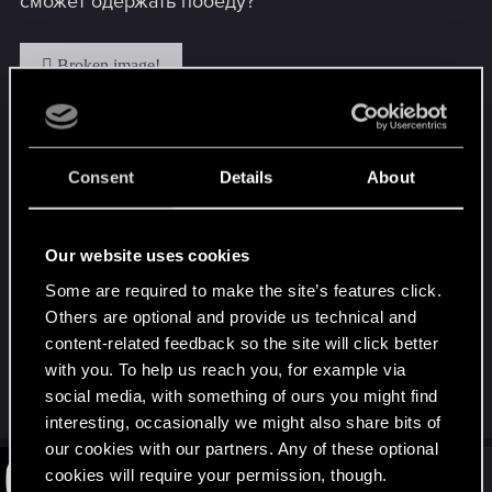
сможет одержать победу?
Не будем забывать и о нашей замечательной
команде комментаторов, которая также
Consent
Details
About
присоединится к нам на выходных:
Our website uses cookies
Some are required to make the site’s features click.
Готовы к ГВИНТ-зрелищу? До скорой встречи
Others are optional and provide us technical and
в Twitch-чате!
content-related feedback so the site will click better
with you. To help us reach you, for example via
social media, with something of ours you might find
R
Regis_is_love
and
lordep
e
interesting, occasionally we might also share bits of
a
our cookies with our partners. Any of these optional
c
t
cookies will require your permission, though.
#2
lordep
Mentor
i