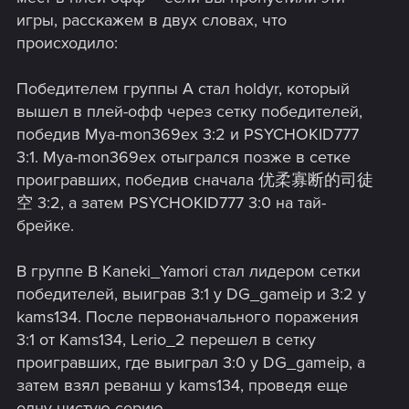
игры, расскажем в двух словах, что
происходило:
Победителем группы А стал holdyr, который
вышел в плей-офф через сетку победителей,
победив Mya-mon369ex 3:2 и PSYCHOKID777
3:1. Mya-mon369ex отыгрался позже в сетке
проигравших, победив сначала 优柔寡断的司徒
空 3:2, а затем PSYCHOKID777 3:0 на тай-
брейке.
В группе B Kaneki_Yamori стал лидером сетки
победителей, выиграв 3:1 у DG_gameip и 3:2 у
kams134. После первоначального поражения
3:1 от Kams134, Lerio_2 перешел в сетку
проигравших, где выиграл 3:0 у DG_gameip, а
затем взял реванш у kams134, проведя еще
одну чистую серию.