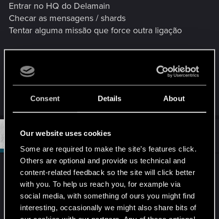
Entrar no HQ do Delamain
Checar as mensagens / shards
Tentar alguma missão que force outra ligação
Até o momento, nada. Alguma dica?
Plataforma: PS4
Versão 1.61
Consent
Details
About
#2
Our website uses cookies
RezoInverse
Moderator
Apr 21, 2026
Some are required to make the site’s features click.
Others are optional and provide us technical and
Nunca passei por esse bug, mas as duas coisas
content-related feedback so the site will click better
que vem a minha mente são:
with you. To help us reach you, for example via
social media, with something of ours you might find
- Voltar o save, o que pode ser complicado se já
interesting, occasionally we might also share bits of
jogou muito além desse bug
our cookies with our partners. Any of these optional