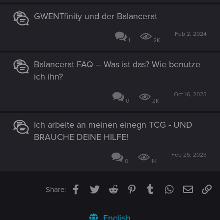
GWENTfinity und der Balancerat
Feb 2, 2024
1
2K
Balancerat FAQ – Was ist das? Wie benutze
ich ihn?
Oct 16, 2023
0
2K
Ich arbeite an meinen einegn TCG - UND
BRAUCHE DEINE HILFE!
Feb 25, 2023
0
1K
Facebook
Twitter
Reddit
Pinterest
Tumblr
WhatsApp
Email
Li
Share:
English