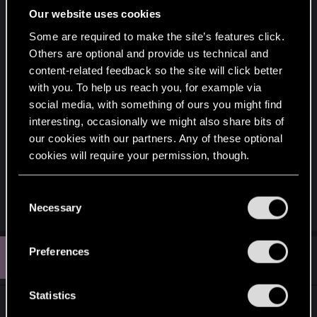
Achievement Charakter hat, jedoch sollte man
Our website uses cookies
aufpassen, dass es noch fair zu geht. Der Punkt
haushoher Sieg, annimiert die Spieler dazu bei
Some are required to make the site’s features click.
einen bereits gewonnenen Spiel, alle Karten zu
Others are optional and provide us technical and
content-related feedback so the site will click better
spielen und oft ist man bereits frustriert wenn man
with you. To help us reach you, for example via
"haushoch" verloren hat, man will nicht zuschauen
social media, with something of ours you might find
wie der Gegner mit sich selbst spielt. Weiterhin ist
interesting, occasionally we might also share bits of
es problematisch, da Spieler jederzeit den Bonus
our cookies with our partners. Any of these optional
verhindern können indem sie das Spiel
cookies will require your permission, though.
abbrechen. Außerdem müsste man noch
bedenken, dass es manchmal keine 3. Runde gibt.
You’ll find all the details regarding our use of cookies
C
Aber von der Idee her sehr gut =)
and tweak your preferences regarding them in the
Necessary
o
“Settings” menu below.
n
s
D
Preferences
#3
DanielSens
e
Rookie
Nov 18, 2016
n
t
Statistics
Es geben doch jetzt schon voll viele auf, wenn
S