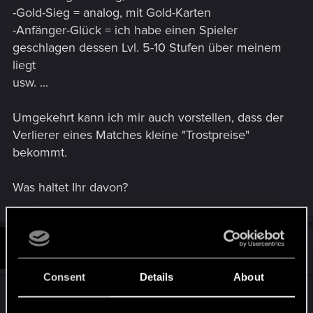
-Gold-Sieg = analog, mit Gold-Karten
-Anfänger-Glück = ich habe einen Spieler
geschlagen dessen Lvl. 5-10 Stufen über meinem
liegt
usw. ...
Umgekehrt kann ich mir auch vorstellen, dass der
Verlierer eines Matches kleine "Trostpreise"
bekommt.
Was haltet Ihr davon?
#2
llshazell
Forum regular
Nov 18, 2016
Consent
Details
About
Vom Prinzip her eine gute Idee, da es einen