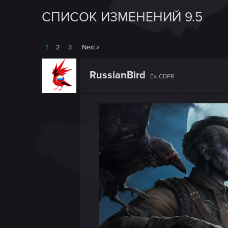
СПИСОК ИЗМЕНЕНИЙ 9.5
1
2
3
Next
RussianBird
Ex-CDPR