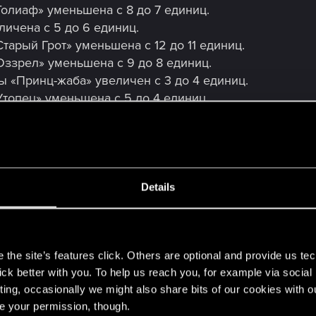
Голиаф» уменьшена с 8 до 7 единиц.
личена с 5 до 6 единиц.
тарый Грот» уменьшена с 12 до 11 единиц.
Оззрел» уменьшена с 9 до 8 единиц.
ы «Принц-жаба» увеличен с 3 до 4 единиц.
Утопец» уменьшена с 5 до 4 единиц.
личена с 0 до 1 единицы.
еличена с 4 до 6 единиц.
Details
крови карта «Кровавый орел» больше не игнорирует 
 карты.
еньшена с 5 до 4 единиц.
s
Скьялль» уменьшена с 7 до 6 единиц.
the site’s features click. Others are optional and provide us tec
рь» увеличена с 3 до 4 единиц.
lick better with you. To help us reach you, for example via socia
дист» получила рвение.
ting, occasionally we might also share bits of our cookies with o
нка» добавляет кровотечение обоим отрядам на 4 хода
re your permission, though.