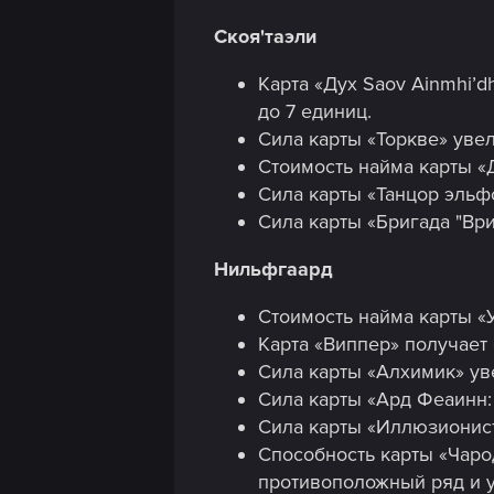
n
Скоя'таэли
Карта «Дух Saov Ainmhi’d
до 7 единиц.
Сила карты «Торкве» увел
Стоимость найма карты «Д
Сила карты «Танцор эльфс
Сила карты «Бригада "Ври
Нильфгаард
Стоимость найма карты «
Карта «Виппер» получает 
Сила карты «Алхимик» уве
Сила карты «Ард Феаинн: 
Сила карты «Иллюзионист
Способность карты «Чарод
противоположный ряд и у