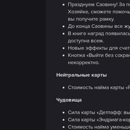
Празднуем Саовину! За п
Хозяйке, сможете помочь 
вы получите рамку.
До конца Саовины все жу
В книге наград появилас
доступна всем.
Новые эффекты для счетч
Кнопка «Выйти без сохра
некорректно.
Нейтральные карты
Стоимость найма карты «
Чудовища
Сила карты «Детлафф: вы
Сила карты «Эндриага-ко
Стоимость найма уменьше