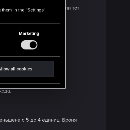
рует выбранный отряд, если тот
 them in the “Settings”
Marketing
сти «Размещение».
 до 7 единиц.
llow all cookies
хода.
еньшена с 5 до 4 единиц. Броня