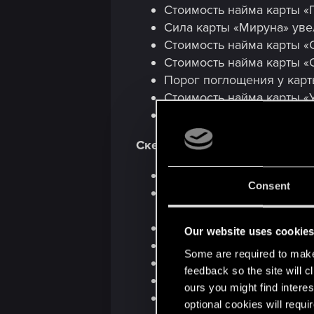
Стоимость найма карты «
Сила карты «Мируна» уве
Стоимость найма карты «С
Стоимость найма карты «
Порог поглощения у карт
Стоимость найма карты «
Броня карты «Стукач» уве
Скеллиге
Сила карты «Арнвальд» ув
Consent
При срабатывании жажды 
урон от способности этой
Сила карты «Фукусья» ум
Our website uses cookie
Стоимость найма карты «
Some are required to make 
Сила карты «Морской Веп
feedback so the site will c
Карта «Димун: контрабан
ours you might find interes
Карта «Друммонд: крестья
optional cookies will requi