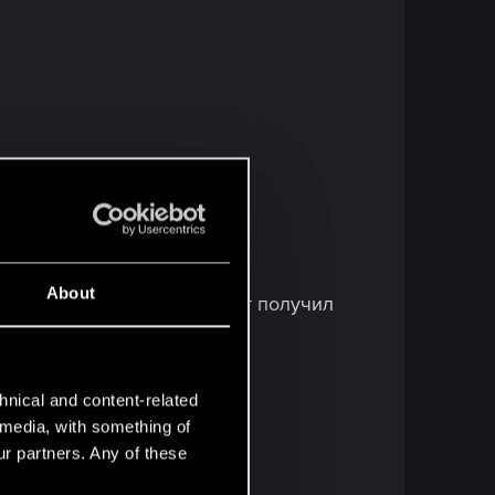
About
выбранный отряд, если тот получил
hnical and content-related
l media, with something of
ur partners. Any of these
, а не на 3.