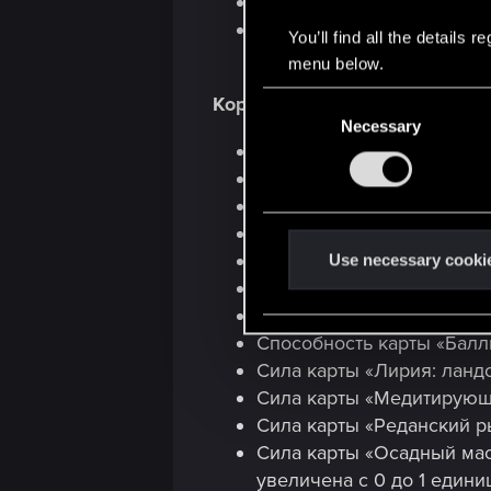
Стоимость найма карты «
При срабатывании жажды 
You’ll find all the details
получил урон от способно
menu below.
C
Королевства Севера
Necessary
o
Карта «Рейнард Одо» пол
n
Сила карты «Талер» увели
s
Сила карты «Вандергрифт
e
Стоимость найма карты «
n
t
Броня карты «Виссегерд» 
Use necessary cooki
S
Сила карты «Виндхальм из
e
Стоимость найма карты «А
l
Способность карты «Балли
e
Сила карты «Лирия: ландс
c
Сила карты «Медитирующи
t
Сила карты «Реданский ры
i
Сила карты «Осадный мас
o
увеличена с 0 до 1 едини