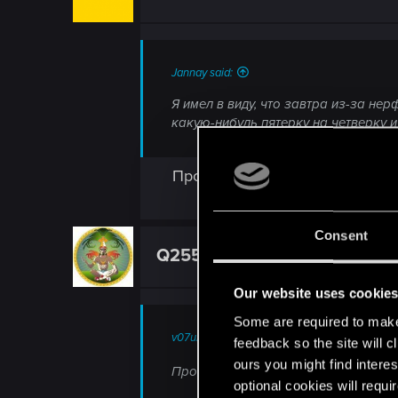
Jannay said:
Я имел в виду, что завтра из-за не
какую-нибудь пятерку на четверку и 
Проверил - у меня 2 из 7 стан
Consent
Q255
Forum veteran
Our website uses cookie
Some are required to make 
v07ulias said:
feedback so the site will c
ours you might find interes
Проверил - у меня 2 из 7 станут с к
optional cookies will requi