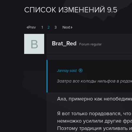
СПИСОК ИЗМЕНЕНИЙ 9.5
Prev
1
2
3
Next
B
Brat_Red
Forum regular
Jannay said:
Завтра все колоды нильфов в редак
Аха, примерно как непобеди
Я вот только порадовался, чт
немножко усилили другие фрак
Поэтому традиция усиливать и