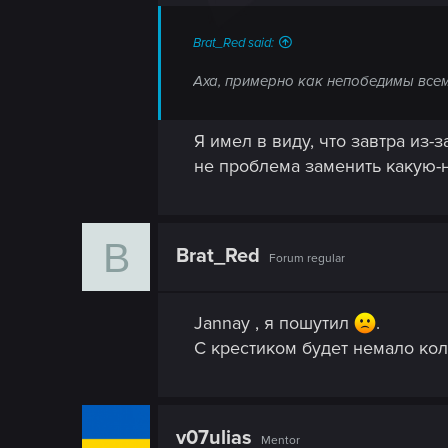
s
:
Brat_Red said:
Аха, примерно как непобедимы вс
Я имел в виду, что завтра из-
не проблема заменить какую-н
B
Brat_Red
Forum regular
Jannay , я пошутил
.
С крестиком будет немало кол
v07ulias
Mentor