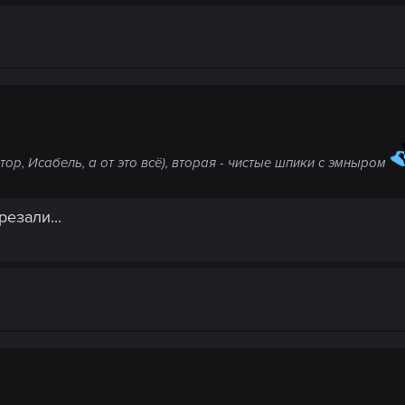
тор, Исабель, а от это всё), вторая - чистые шпики с эмныром
резали...