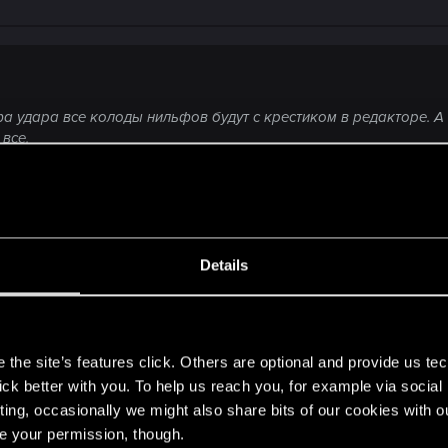
рфа удара все колоды нильфов будут с крестиком в редакторе. А 
все.
ут с крестиком
Details
s
the site’s features click. Others are optional and provide us tec
lick better with you. To help us reach you, for example via socia
ting, occasionally we might also share bits of our cookies with o
рестиком
re your permission, though.