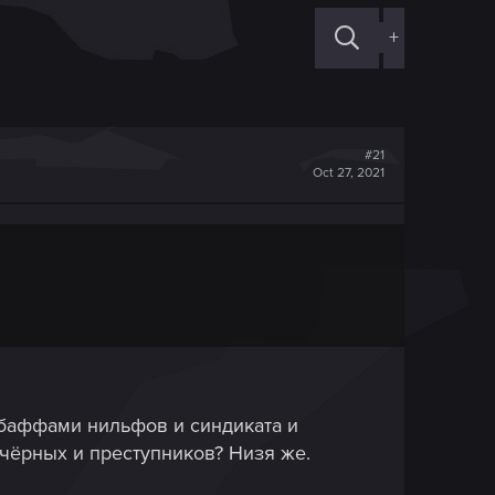
+
#21
Oct 27, 2021
 баффами нильфов и синдиката и
л чёрных и преступников? Низя же.