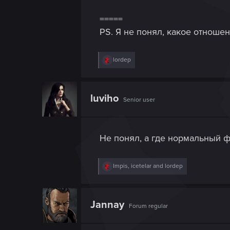
=====
PS. Я не понял, какое отнош
R
lordep
e
a
c
t
luviho
Senior user
i
o
n
s
:
Не понял, а где нормальный 
R
Impis
,
icetelar
and
lordep
e
a
c
t
Jannay
Forum regular
i
o
n