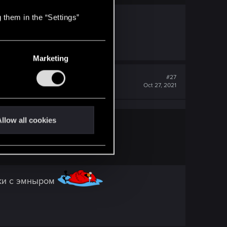
 them in the “Settings”
Marketing
#27
Oct 27, 2021
llow all cookies
пики с эмныром