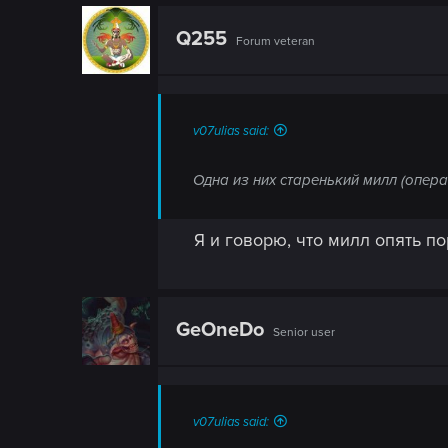
n
c
t
Q255
Forum veteran
i
o
n
s
:
v07ulias said:
Одна из них старенький милл (опера
Я и говорю, что милл опять по
GeOneDo
Senior user
v07ulias said: