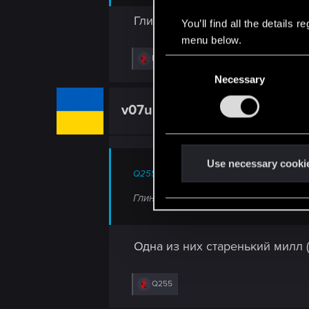
Глиномес!
You’ll find all the details
menu below.
R
Impis
and
lordep
C
e
Necessary
o
a
c
n
t
v07ulias
s
Mentor
i
o
e
n
n
s
:
t
Use necessary cooki
Q255 said:
S
e
Глиномес!
l
e
Одна из них старенький милл (
c
t
i
R
Q255
o
e
a