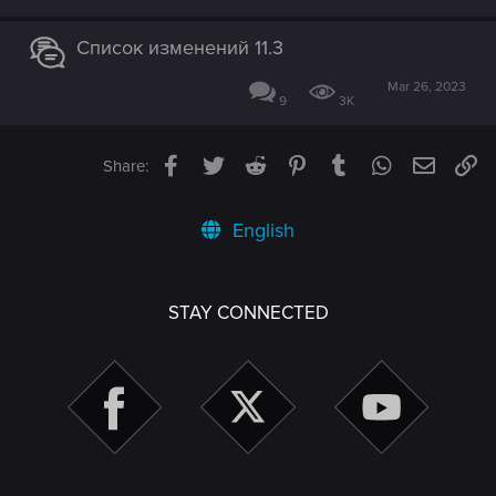
Список изменений 11.3
Mar 26, 2023
9
3K
Facebook
Twitter
Reddit
Pinterest
Tumblr
WhatsApp
Email
Li
Share:
English
STAY CONNECTED