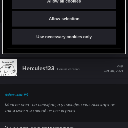
Allow all cookies
Жрать и воровать это немного разные вещи. Украсть
i
можна движок, что принесет больше очков
o
Allow selection
n
Многие ноют на нильфов, а у нильфов
сильных карт не так и много и глиной не все
Use necessary cookies only
играют
#49
Hercules123
Forum veteran
Oct 30, 2021
duhex said:
Многие ноют на нильфов, а у нильфов сильных карт не
так и много и глиной не все играют
У них есть еще помилование