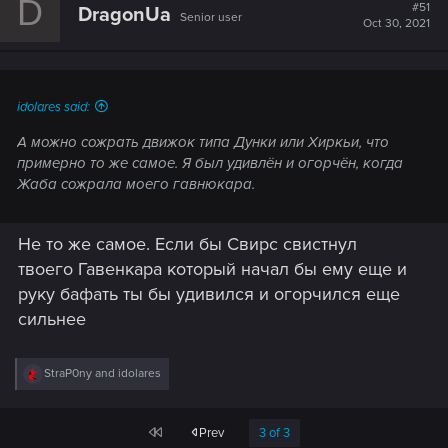
D
#51
DragonUa
Senior user
Oct 30, 2021
idolares said:
А можно сожрать движок типа Дунки или Хиркьи, что
примерно то же самое. Я был удивлён и огорчён, когда
Жаба сожрала моего гавнюкара.
Не то же самое. Если бы Свирс свистнул
твоего Гавенкара который начал бы ему еще и
руку бафать ты бы удивился и огорчился еще
сильнее
R
StraP0ny
and
idolares
e
a
c
First
Prev
3 of 3
t