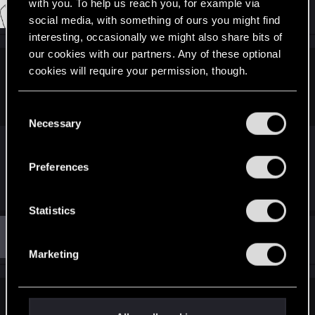
t
with you. To help us reach you, for example via
#47
Hercules123
Forum veteran
i
Oct 30, 2021
social media, with something of ours you might find
o
n
interesting, occasionally we might also share bits of
s
our cookies with our partners. Any of these optional
:
cookies will require your permission, though.
duhex said:
жаба 4 жрет, свирса надо сделать чтобы 4 воровал
You’ll find all the details regarding our use of cookies
C
and tweak your preferences regarding them in the
Necessary
o
“Settings” menu below.
Жрать и воровать это немного разные вещи.
n
Украсть можна движок, что принесет больше
s
Preferences
очков
e
n
t
Statistics
S
#48
Guest 4354681
Guest
e
Oct 30, 2021
Marketing
l
e
c
Hercules123 said:
t