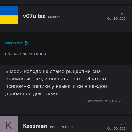
#43
v07ulias
Mentor
Oct 30, 2021
Impis said:
абсолютно мертвой
В моей колоде на спаме рыцарями она
отлично играет, и плевать на тег. И что-то не
припомню тактики у языка, а он в каждой
долбанной деке лежит
Last edited:
Oct 30, 2021
K
#44
Kessman
Forum veteran
Oct 30, 2021