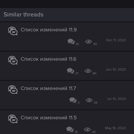
i
o
n
Similar threads
s
:
Список изменений 11.9
Dec 11, 2023
16
4K
Список изменений 11.6
Jun 10, 2023
21
8K
Список изменений 11.7
Jul 10, 2023
3
4K
Список изменений 11.5
May 16, 2023
18
4K