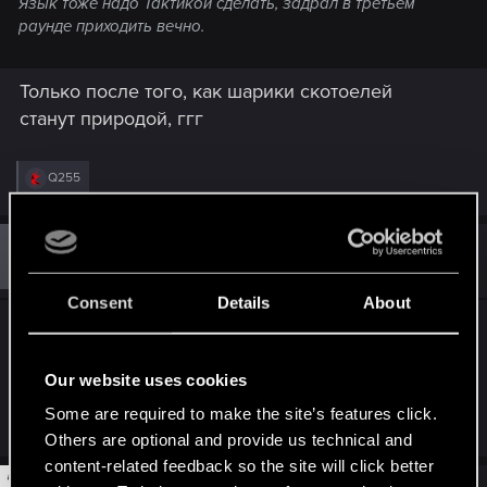
Язык тоже надо Тактикой сделать, задрал в третьем
раунде приходить вечно.
Только после того, как шарики скотоелей
станут природой, ггг
R
Q255
e
a
c
t
#46
Guest 4354681
Guest
i
Oct 30, 2021
o
n
Consent
Details
About
s
жаба 4 жрет, свирса надо сделать чтобы 4
:
воровал
Our website uses cookies
Some are required to make the site’s features click.
R
psysteel
e
Others are optional and provide us technical and
a
content-related feedback so the site will click better
c