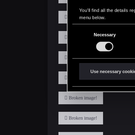
You’ll find all the details
menu below.
C
Necessary
o
n
s
e
n
t
Use necessary cooki
S
e
l
e
c
t
i
o