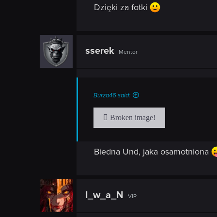
Dzięki za fotki
sserek
Mentor
Burza46 said:
Biedna Und, jaka osamotniona
I_w_a_N
VIP