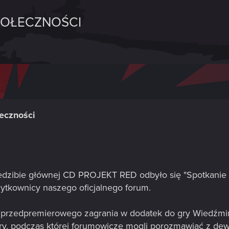
POŁECZNOŚCI
eczności
iedzibie głównej CD PROJEKT RED odbyło się "Spotkanie 
żytkownicy naszego oficjalnego forum.
 przedpremierowego zagrania w dodatek do gry Wiedźmin 
gry, podczas której forumowicze mogli porozmawiać z dew