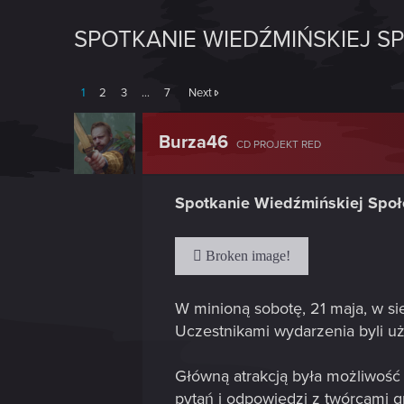
SPOTKANIE WIEDŹMIŃSKIEJ S
1
2
3
…
7
Next
Burza46
CD PROJEKT RED
Spotkanie Wiedźmińskiej Społ
W minioną sobotę, 21 maja, w s
Uczestnikami wydarzenia byli u
Główną atrakcją była możliwość
pytań i odpowiedzi z twórcami 