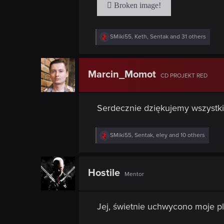
n
R
SMiki55
,
Keth
,
Sentak
and 31 others
e
a
c
t
Marcin_Momot
CD PROJEKT RED
i
o
n
s
Serdecznie dziękujemy wszystki
:
R
SMiki55
,
Sentak
,
eley
and 10 others
e
a
c
t
Hostile
Mentor
i
o
n
s
Jej, świetnie uchwycono moje p
: