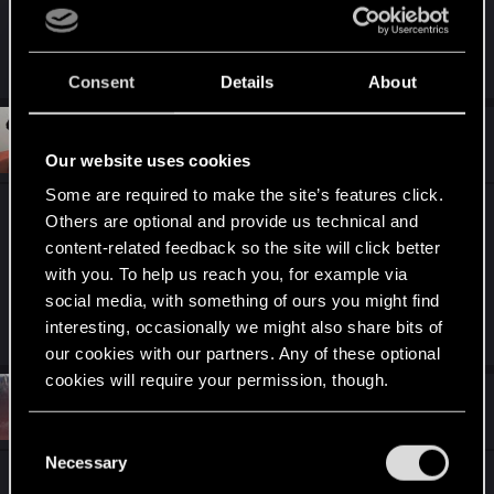
R
I_w_a_N
,
zi3lona
,
Yakin
and 4 others
e
Consent
Details
About
a
c
t
#2
Sinkey87
Forum veteran
i
Dec 11, 2024
Our website uses cookies
o
n
Some are required to make the site’s features click.
s
Nowe opcje z furami i twarzami i od razu PSTRYK
:
Others are optional and provide us technical and
konkursik ;-)
content-related feedback so the site will click better
with you. To help us reach you, for example via
Last edited:
Dec 11, 2024
social media, with something of ours you might find
interesting, occasionally we might also share bits of
R
undomiel9
e
our cookies with our partners. Any of these optional
a
cookies will require your permission, though.
c
t
#3
Joro2077
Fresh user
i
Dec 11, 2024
You’ll find all the details regarding our use of cookies
o
C
n
and tweak your preferences regarding them in the
Necessary
o
s
Czyli mam zrobić same zdjęcie mieszkańców
“Settings” menu below.
:
n