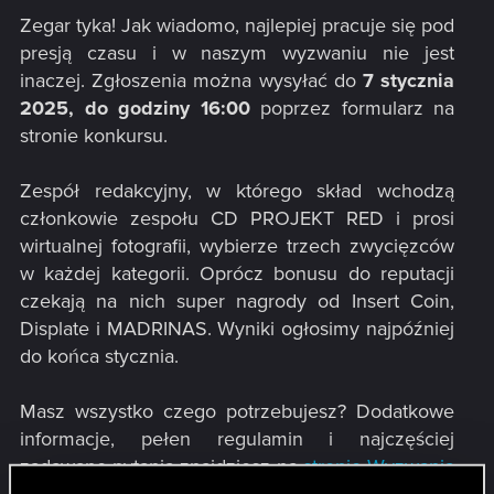
Zegar tyka! Jak wiadomo, najlepiej pracuje się pod
presją czasu i w naszym wyzwaniu nie jest
inaczej. Zgłoszenia można wysyłać do
7 stycznia
2025, do godziny 16:00
poprzez formularz na
stronie konkursu.​
Zespół redakcyjny, w którego skład wchodzą
członkowie zespołu CD PROJEKT RED i prosi
wirtualnej fotografii, wybierze trzech zwycięzców
w każdej kategorii. Oprócz bonusu do reputacji
czekają na nich super nagrody od Insert Coin,
Displate i MADRINAS. Wyniki ogłosimy najpóźniej
do końca stycznia.​
Masz wszystko czego potrzebujesz? Dodatkowe
informacje, pełen regulamin i najczęściej
zadawane pytania znajdziesz na
stronie Wyzwania
Trybu Foto
. Powodzenia!​