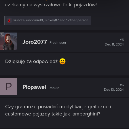
czekamy na wystrzałowe fotki pojazdów!
R
Szincza
,
undomiel9
,
Sinkey87
and 1 other person
e
a
c
t
#5
Joro2077
Fresh user
i
Dec 11, 2024
o
n
s
Dziękuję za odpowiedź
:
P
#6
Piopawel
Rookie
Dec 13, 2024
Czy gra może posiadać modyfikacje graficzne i
customowe pojazdy takie jak lamborghini?