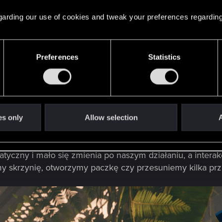
 regarding our use of cookies and tweak your preferences regarding
 i ciekawa pod względem artystycznym, nie powala jak na 
ja z zeszłorocznego debiutu na konsoli PS5 ) i czasem z
ach (mimo ich podbicia do 4K w wersji PC - zdaje się, iż 
Preferences
Statistics
nak dobrze, a czasem aż bardzo bobrze (zwłaszcza w mo
toczy się akacja, to jest on dość zróżnicowany ale tutaj 
zczone miasto, wielkie kaniony oraz bezkresne pustynie
es only
Allow selection
A
ości.
goś o czym myślimy, gdy chcemy przedstawić zrujnowany p
atyczny i mało się zmienia po naszym działaniu, a interak
y skrzynię, otworzymy paczkę czy przesuniemy kilka pr