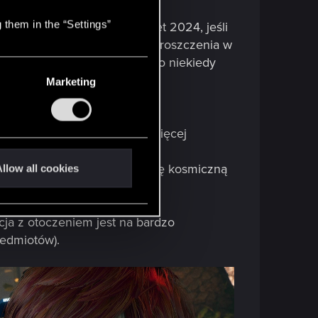
 them in the “Settings”
tytuł z 2025 roku (czy nawet 2024, jeśli
darzają się śmieszne wręcz uproszczenia w
zrobiono to dość wybiórczo, co niekiedy
Marketing
delach głównym postaci).
znowu prosiłoby się o nieco więcej
 czy podziemia, a nawet stację kosmiczną
llow all cookies
ost apokaliptyczny świat.
cja z otoczeniem jest na bardzo
zedmiotów).