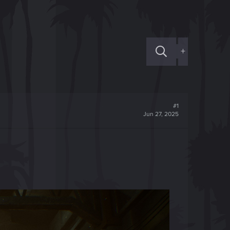
+
#1
Jun 27, 2025