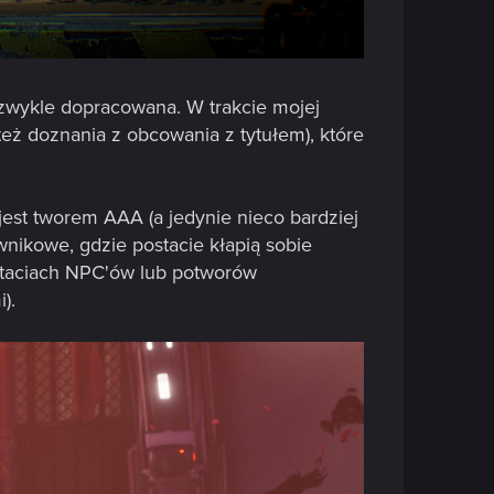
zwykle dopracowana. W trakcie mojej
też doznania z obcowania z tytułem), które
e jest tworem AAA (a jedynie nieco bardziej
ikowe, gdzie postacie kłapią sobie
ostaciach NPC'ów lub potworów
).