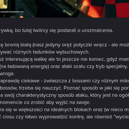
ywką, bo tutaj twórcy się postarali o urozmaicenia.
 bronią białą (nasz jedyny oręż potyczki wręcz - ale 
 używać różnych ładunków wybuchowych.
 interesującą walkę ale to jeszcze nie koniec, gdyż mam
na ładowaną energię) oraz ataki szału czy tryb specjalny. 
wroga.
 naprawdę ciekawe - zwłaszcza z bossami czy różnym mi
ssów, trzeba się nauczyć. Poznać sposób w jaki się porusz
a swój charakterystyczny sposób ataku, który jest na ogó
 momencie co zrobić aby wyjść na swoje.
ra się w większości na idealnych blokach oraz (w nieco mn
 ciosu czy łatwo wyprowadzić kontrę, ale również "wyc