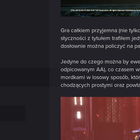
Gra całkiem przyjemna (nie tylk
styczności z tytułem trafiłem j
dosłownie można policzyć na pal
Jedyne do czego można by ewentua
odpicowanym AA), co czasem wi
mordkami w losowy sposób, któr
chodzących prostymi oraz powta