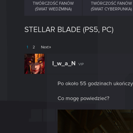
TWÓRCZOŚĆ FANÓW
TWÓRCZOŚĆ FANÓW
(ŚWIAT WIEDŹMINA)
(ŚWIAT CYBERPUNKA)
STELLAR BLADE (PS5, PC)
1
2
Next
I_w_a_N
VIP
Po około 55 godzinach ukończył
Co mogę powiedzieć?