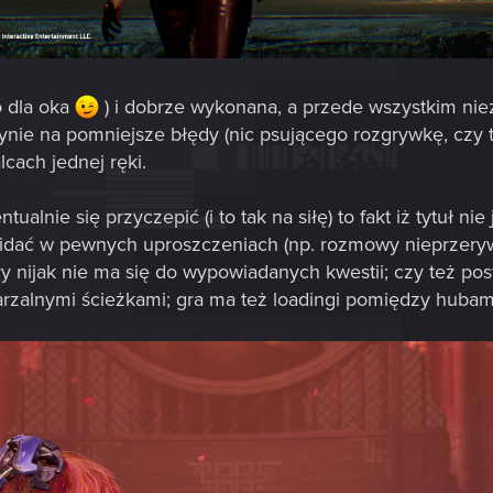
o dla oka
) i dobrze wykonana, a przede wszystkim nie
edynie na pomniejsze błędy (nic psującego rozgrywkę, czy 
cach jednej ręki.
lnie się przyczepić (i to tak na siłę) to fakt iż tytuł ni
dać w pewnych uproszczeniach (np. rozmowy nieprzerywn
y nijak nie ma się do wypowiadanych kwestii; czy też p
rzalnymi ścieżkami; gra ma też loadingi pomiędzy hubami