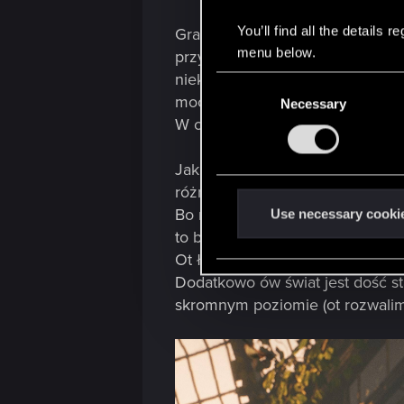
You’ll find all the details
Grafika, mimo iż naprawdę ładna
menu below.
przyjmiemy, że tytuł to konwers
niektórych obiektach czy tekstur
C
mocno kontrastuje).
Necessary
o
W ogólnym rozrachunku jest jed
n
s
Jak już mowa o świcie, w którym 
e
różnorodności.
n
t
Bo niby mamy (korytarzowe) znis
Use necessary cooki
S
to brakuje tutaj pewnej oryginaln
e
Ot ładnie wykonana klisza, cze
l
Dodatkowo ów świat jest dość st
e
skromnym poziomie (ot rozwalim
c
t
i
o