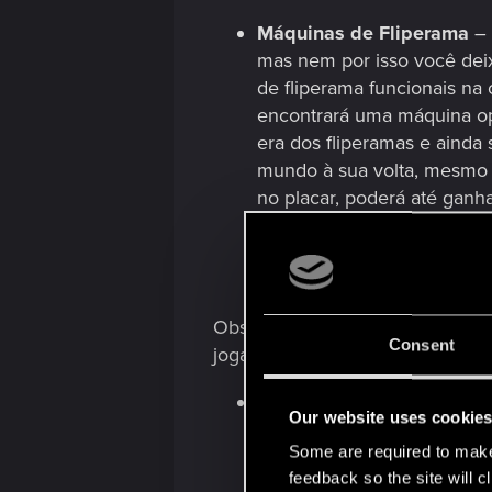
Máquinas de Fliperama
– 
mas nem por isso você dei
de fliperama funcionais na
encontrará uma máquina o
era dos fliperamas e ainda
mundo à sua volta, mesmo q
no placar, poderá até ganh
Obs.: dizem por aí que existe u
Consent
jogar, os rumores citam as fazen
Totentanz
— Escondida em
Our website uses cookie
radical frequentada pela g
Some are required to make 
agressão reprimida: a ilum
feedback so the site will c
iconografia do Maelstrom a