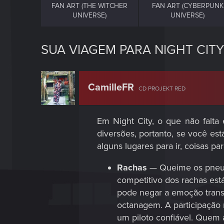
FAN ART (THE WITCHER
FAN ART (CYBERPUNK
UNIVERSE)
UNIVERSE)
SUA VIAGEM PARA NIGHT CIT
CamilleFR
CD PROJEKT RED
Em Night City, o que não falta
diversões, portanto, se você es
alguns lugares para ir, coisas pa
Rachas
— Queime os pneus 
competitivo dos rachas es
pode negar a emoção transb
octanagem. A participação 
um piloto confiável. Quem 