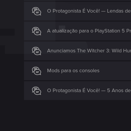
i
o
O Protagonista É Você! — Lendas de
n
A atualização para o PlayStation 5 Pr
Anunciamos The Witcher 3: Wild Hunt
Mods para os consoles
O Protagonista É Você! — 5 Anos d