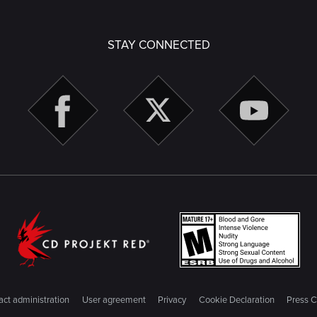
STAY CONNECTED
ct administration
User agreement
Privacy
Cookie Declaration
Press C