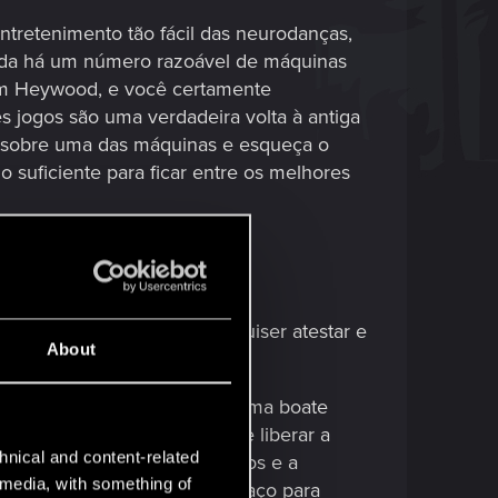
ntretenimento tão fácil das neurodanças,
inda há um número razoável de máquinas
em Heywood, e você certamente
es jogos são uma verdadeira volta à antiga
-se sobre uma das máquinas e esqueça o
suficiente para ficar entre os melhores
o
Arasaka Tower
por aí! Se quiser atestar e
About
dias…​
e) de
Watson
, a Totentanz é uma boate
e com aquela necessidade de liberar a
hnical and content-related
e metal com crânios iluminados e a
l media, with something of
alto-falantes e há muito espaço para