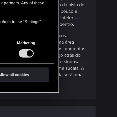
ur partners. Any of these
a pausa, o bar fica bem perto da pista de
e você quiser arriscar-se um pouco e
 ponha a cabeça — ou o corpo inteiro —
 them in the “Settings”
ego após as fortes batidas lá dentro.
azer despreocupado para os ricos.
investimento e passou a ser uma área
Marketing
esmo assim, ainda há ali alguns momentos
 tem vista para o litoral logo atrás do
-russa com sua pista íngreme e sinuosa —
 é que a Mega Ride parece… uma sucata. A
 próxima e essa joia escondida será uma
llow all cookies