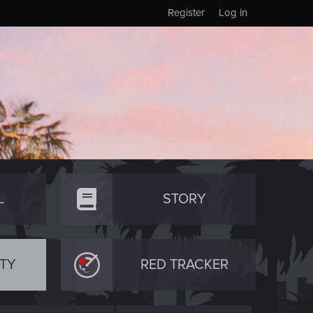
Register
Log in
L
STORY
TY
RED TRACKER