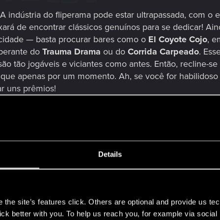
A indústria do fliperama pode estar ultrapassada, com o e
xará de encontrar clássicos genuínos para se dedicar! A
 cidade — basta procurar bares como o
El Coyote Cojo
, 
perante do
Trauma Drama
ou do
Corrida Carpeado
. Ess
 são tão jogáveis e viciantes como antes. Então, recline
ue apenas por um momento. Ah, se você for habilidoso o 
ar uns prêmios!
ma versão jogável do clássico fliperama com o jogo de tir
Details
das de proteína na Planície da Biotechnica, nas Terras Bal
 uma fábrica abandonada no
DIN
(Distrito Industrial Nort
s
angue Maelstrom. O clima industrial pesado inunda a gent
the site’s features click. Others are optional and provide us tec
inação estroboscópica vermelha cobre a pista de dança d
lick better with you. To help us reach you, for example via socia
umentam a sanguinolência no ar. O metal pesado soa nos 