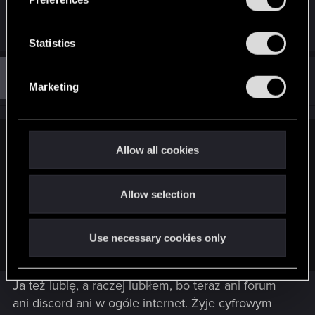
e
forum w różnych językach).
n
t
Statistics
S
#4
e
Guest 3711278
Guest
Marketing
Aug 19, 2025
l
e
c
t
Sinkey87 said:
Allow all cookies
i
Są takie dinozaury jak ja, które wolą zajrzeć na forum niż na
o
Discorda.
Allow selection
n
Samo forum to też o wiele większy ekosystem niż to co tutaj
widzisz po zalogowaniu (mam na myśli forum w różnych
Use necessary cookies only
językach).
Ja też lubię, a raczej lubiłem, bo teraz ani forum
ani discord ani w ogóle internet. Żyje cyfrowym