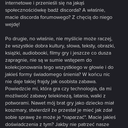
internetowe i przenieśli się na jakąś
społecznościówkę badź discorda? A właśnie,
macie discorda forumowego? Z chęcią do niego
wejdę!
Po drugie, no właśnie, nie myślicie może raczej,
że wszystkie dobra kultury, słowa, teksty, obrazki,
książki, audiobooki, filmy gry i jeszcze co dusza
zapragnie, nie są w sumie wstępem do
kolekcjonowania tego wszystkiego w głowie i do
jakieś formy świadomego śnienia? W końcu nic
nie daje takiej frajdy jak osobista zabawa.
Powiedzcie mi, która gra czy technologia, da mi
możliwość zabawy telekinezą, latania, walki z
potworami. Nawet mój brat gry jako dziecko miał
koszmary, stwierdził że przestał je mieć jak zdał
sobie sprawę że może je "naparzać". Macie jakieś
doświadczenia z tym? Jakby nie patrzeć nasze