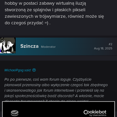
hobby w postaci zabawy wirtualną iluzją
stworzoną ze splajnów i płaskich pikseli
zawieszonych w trójwymiarze, również może się
do czegoś przydać =) .
#2
Szincza
Moderator
Aug 18, 2025
MichaelPgog said:
Po po pierwsze, coś wam forum laguje. Czyżbyście
planowali przenosiny albo wyłączenie czegoś tak zbędnego
i skansenowatego jak forum internetowe i przenieśli się na
jakąś społecznościówkę badź discorda? A właśnie, macie
discorda forumowego? Z chęcią do niego wejdę!