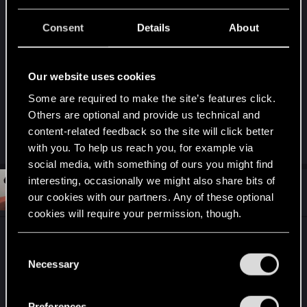
Hasztag umniedziała.
O wyłączeniu forum nic mi nie wiadomo
Consent
Details
About
Tak, każda z gier REDów ma swój oficjalny
discord.
Our website uses cookies
Wystarczy hasłowo wyszukać w guglu i się
Some are required to make the site’s features click.
pojawiają zaproszenia do serwerów.
Others are optional and provide us technical and
content-related feedback so the site will click better
R
Sylvin
,
Sinkey87
and
undomiel9
with you. To help us reach you, for example via
e
a
social media, with something of ours you might find
c
interesting, occasionally we might also share bits of
t
#3
Sinkey87
Forum veteran
i
our cookies with our partners. Any of these optional
Aug 19, 2025
o
cookies will require your permission, though.
n
s
Są takie dinozaury jak ja, które wolą zajrzeć na
:
You’ll find all the details regarding our use of cookies
C
forum niż na Discorda.
and tweak your preferences regarding them in the
Necessary
o
“Settings” menu below.
n
Samo forum to też o wiele większy ekosystem niż
s
to co tutaj widzisz po zalogowaniu (mam na myśli
Preferences