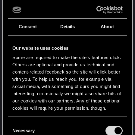
Consent
Details
About
Our website uses cookies
Some are required to make the site’s features click.
Others are optional and provide us technical and
content-related feedback so the site will click better
with you. To help us reach you, for example via
social media, with something of ours you might find
interesting, occasionally we might also share bits of
our cookies with our partners. Any of these optional
cookies will require your permission, though.
You’ll find all the details regarding our use of cookies
C
and tweak your preferences regarding them in the
Necessary
o