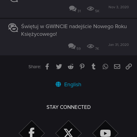
Nov 3, 2020
31
5K
Świętuj w GWINCIE nadejście Nowego Roku
Księżycowego!
Jan 31, 2020
59
7K
Facebook
Twitter
Reddit
Pinterest
Tumblr
WhatsApp
Email
Li
Share:
English
STAY CONNECTED