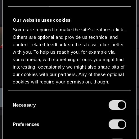
R
Merrri
and
haldQQ
e
Our website uses cookies
a
c
Some are required to make the site’s features click.
t
#3
Merrri
Others are optional and provide us technical and
CD PROJEKT RED
i
Oct 20, 2025
o
content-related feedback so the site will click better
n
with you. To help us reach you, for example via
s
Toda una leyenda de Night City!
:
social media, with something of ours you might find
interesting, occasionally we might also share bits of
our cookies with our partners. Any of these optional
R
RoxyUwU
e
cookies will require your permission, though.
a
c
E
t
#4
You’ll find all the details regarding our use of cookies
Elizatkikzx
C
Fresh user
i
Oct 20, 2025
and tweak your preferences regarding them in the
o
Necessary
o
n
“Settings” menu below.
n
s
:
s
Preferences
Merrri said:
e
n