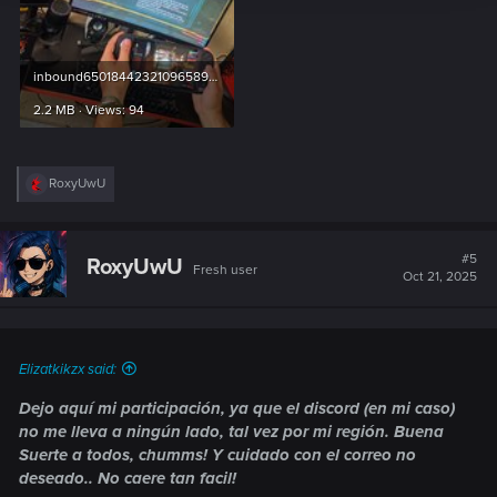
cualquier entorno que se sienta como Night City.
Sube tu foto a la sala dedicada en el servidor oficial
de
Discord
de Cyberpunk 2077 o al hilo dedicado en
el
Forum oficial
de la comunidad.
inbound6501844232109658930.jpg
2.2 MB · Views: 94
Más información y reglas del concurso
aquí.
El concurso se celebrará del 07/10/2025 al 20/10/2025 a las
00:00 (CEST).
R
RoxyUwU
e
a
Los ganadores se anunciarán a más tardar el 30/10/2025.
c
t
#5
RoxyUwU
Fresh user
i
Muestra tu creatividad, comparte tu estilo Cyberpunk y gana
Oct 21, 2025
o
premios exclusivos.
n
s
:
Cyberpunk 2077: Ultimate Edition ya está disponible en
Nintendo Switch™ 2
Elizatkikzx said:
Dejo aquí mi participación, ya que el discord (en mi caso)
no me lleva a ningún lado, tal vez por mi región. Buena
Suerte a todos, chumms! Y cuidado con el correo no
deseado.. No caere tan facil!