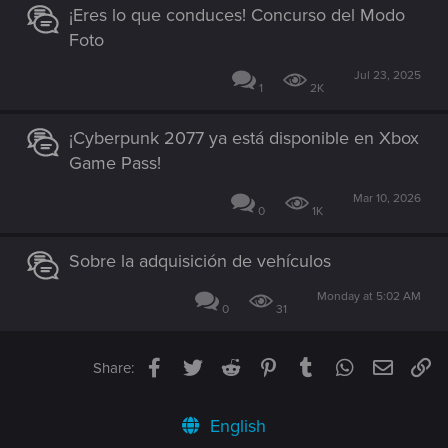
¡Eres lo que conduces! Concurso del Modo
Foto
Jul 23, 2025
1
2K
¡Cyberpunk 2077 ya está disponible en Xbox
Game Pass!
Mar 10, 2026
0
1K
Sobre la adquisición de vehículos
Monday at 5:02 AM
0
31
Facebook
Twitter
Reddit
Pinterest
Tumblr
WhatsApp
Email
Li
Share:
English