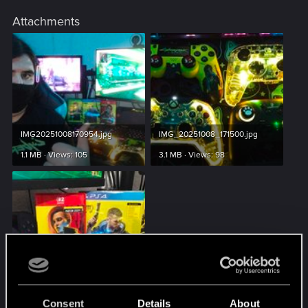
Attachments
IMG20251008170954.jpg
IMG_20251008_171500.jpg
1.1 MB · Views: 105
3.1 MB · Views: 98
IMG20251008171217.jpg
2.6 MB · Views: 87
Consent
Details
About