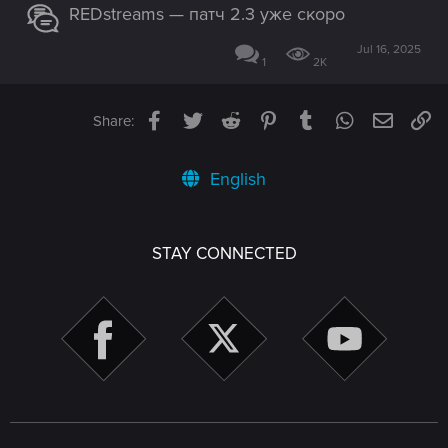
REDstreams — патч 2.3 уже скоро
Jul 16, 2025
1
2K
Facebook
Twitter
Reddit
Pinterest
Tumblr
WhatsApp
Email
Li
Share:
English
STAY CONNECTED