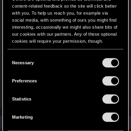
Покажи, что умеешь, стань настоящим
content-related feedback so the site will click better
киберпанком и выиграй крутецкие призы.
with you. To help us reach you, for example via
social media, with something of ours you might find
Полное издание Cyberpunk 2077 доступно на
interesting, occasionally we might also share bits of
Nintendo Switch™ 2
our cookies with our partners. Any of these optional
cookies will require your permission, though.
Обратите внимание: конкурс проводится
только на английском, но задание не требует
You’ll find all the details regarding our use of cookies
C
знания языка. Кроме того, мы не сможем
and tweak your preferences regarding them in the
Necessary
o
отправить призы в некоторые страны,
“Settings” menu below.
n
например, в Беларусь, Бразилию, Россию или
s
Украину.
Preferences
e
n
R
Victor_Graa
t
Statistics
e
S
a
c
e
t
Marketing
l
i
Similar threads
o
e
n