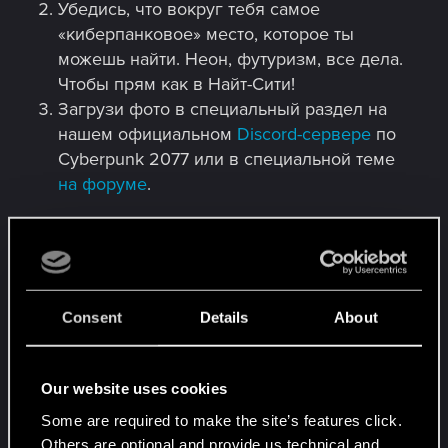
Убедись, что вокруг тебя самое
«киберпанковое» место, которое ты
можешь найти. Неон, футуризм, все дела.
Чтобы прям как в Найт-Сити!
Загрузи фото в специальный раздел на
нашем официальном
Discord-сервере
по
Cyberpunk 2077 или в специальной теме
на форуме
.
Полные правила конкурса читай
тут
.
Ждем твою фотку с 7 по 21 октября 2025
года. Учти, что конкурс закончится в 00:59
Consent
Details
About
по Киеву, Кишиневу, Минску и Москве, 02:59
по Алматы и Ташкенту, 03:59 по Бишкеку.
Our website uses cookies
Результаты объявим не позднее 30 октября.
Some are required to make the site’s features click.
Others are optional and provide us technical and