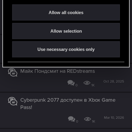
c
s
Вы в центре внимания! — Легенды Найт-
:
t
Сити: Незабываемые
Allow all cookies
i
Jun 10, 2026
o
0
683
Allow selection
n
Cyberpunk в Apex Legends!
Use necessary cookies only
Jul 7, 2026
0
420
Майк Пондсмит на REDstreams
Oct 28, 2025
0
1K
Cyberpunk 2077 доступен в Xbox Game
Pass!
Mar 10, 2026
0
1K