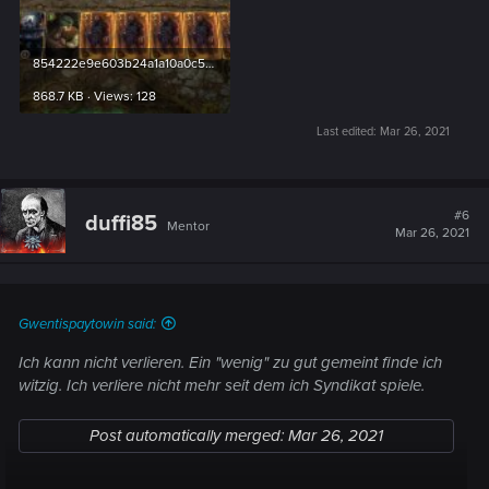
854222e9e603b24a1a10a0c5b8e47109.jpg
868.7 KB · Views: 128
Last edited:
Mar 26, 2021
#6
duffi85
Mentor
Mar 26, 2021
Gwentispaytowin said:
Ich kann nicht verlieren. Ein "wenig" zu gut gemeint finde ich
witzig. Ich verliere nicht mehr seit dem ich Syndikat spiele.
Post automatically merged:
Mar 26, 2021