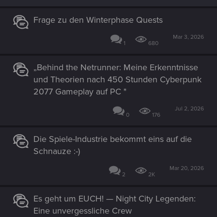
o
n
s
Frage zu den Winterphase Quests
:
Mar 3, 2026
1
680
„Behind the Netrunner: Meine Erkenntnisse
und Theorien nach 450 Stunden Cyberpunk
2077 Gameplay auf PC "
Jul 2, 2026
0
176
Die Spiele-Industrie bekommt eins auf die
Schnauze :-)
Mar 20, 2026
2
2K
Es geht um EUCH! — Night City Legenden:
Eine unvergessliche Crew