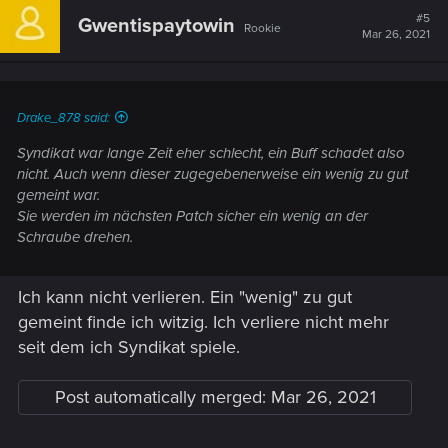
t
#5
Gwentispaytowin
Rookie
i
Mar 26, 2021
o
n
s
:
Drake_878 said:
Syndikat war lange Zeit eher schlecht, ein Buff schadet also
nicht. Auch wenn dieser zugegebenerweise ein wenig zu gut
gemeint war.
Sie werden im nächsten Patch sicher ein wenig an der
Schraube drehen.
Ich kann nicht verlieren. Ein "wenig" zu gut
gemeint finde ich witzig. Ich verliere nicht mehr
seit dem ich Syndikat spiele.
Post automatically merged:
Mar 26, 2021