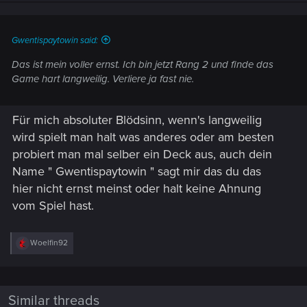
n
s
:
Gwentispaytowin said:
Das ist mein voller ernst. Ich bin jetzt Rang 2 und finde das
Game hart langweilig. Verliere ja fast nie.
Für mich absoluter Blödsinn, wenn's langweilig
wird spielt man halt was anderes oder am besten
probiert man mal selber ein Deck aus, auch dein
Name " Gwentispaytowin " sagt mir das du das
hier nicht ernst meinst oder halt keine Ahnung
vom Spiel hast.
R
Woelfin92
e
a
c
t
i
Similar threads