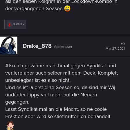
als den lieben Kolgrim in der Lockdown-Kombo in
der vergangenen Season
R
duffi85
e
a
c
t
#9
Drake_878
Senior user
i
Mar 27, 2021
o
n
s
Also ich gewinne manchmal gegen Syndikat und
:
verliere aber auch selber mit dem Deck. Komplett
unbesiegbar ist es also nicht.
Und es ist ja erst eine Season so, da sind mir Wij
und/oder Lippy viel mehr auf die Nerven
gegangen.
Lasst Syndikat mal an die Macht, so ne coole
Fraktion aber wird so stiefmütterlich behandelt.