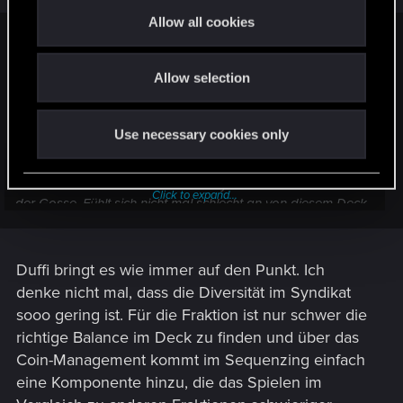
t
Allow all cookies
i
duffi85 said:
o
Man kann sich seinen Gegner nicht aussuchen. Aber sein
Allow selection
n
eigenes Deck, das kann man sehr wohl bestimmen.
Use necessary cookies only
Ansonsten sehe ich es wie Drake. Ist halt nervig, dass wenig
Diversität innerhalb des Syndikats herrscht. Es läuft gefühlt
wieder auf ein Deck hinaus. Aber Syndikat war 15 Jahre in
Click to expand...
der Gosse. Fühlt sich nicht mal schlecht an von diesem Deck
zerpflückt zu werden. Sollen ruhig mal möglichst viele Spieler
Syndikat ausprobieren, damit die Playrate generell für die
Fraktion etwas steigt.
Duffi bringt es wie immer auf den Punkt. Ich
denke nicht mal, dass die Diversität im Syndikat
sooo gering ist. Für die Fraktion ist nur schwer die
richtige Balance im Deck zu finden und über das
Coin-Management kommt im Sequenzing einfach
eine Komponente hinzu, die das Spielen im