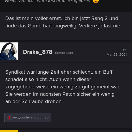
Netter Versuch - wäre fast drauf reingefallen
Das ist mein voller ernst. Ich bin jetzt Rang 2 und
finde das Game hart langweilig. Verliere ja fast nie.
#4
Drake_878
Senior user
Mar 26, 2021
Syndikat war lange Zeit eher schlecht, ein Buff
schadet also nicht. Auch wenn dieser
zugegebenerweise ein wenig zu gut gemeint war.
Sie werden im nächsten Patch sicher ein wenig
an der Schraube drehen.
R
red_coshy
and
duffi85
e
a
c