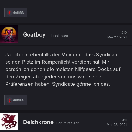
R
duffi85
e
a
c
t
#10
Goatboy_
Fresh user
i
Mar 27, 2021
o
n
s
Ja, ich bin ebenfalls der Meinung, dass Syndicate
:
seinen Platz im Rampenlicht verdient hat. Mir
persönlich gehen die meisten Nilfgaard Decks auf
den Zeiger, aber jeder von uns wird seine
Präferenzen haben. Syndicate gönne ich das.
R
duffi85
e
a
c
t
#11
Deichkrone
Forum regular
i
Mar 28, 2021
o