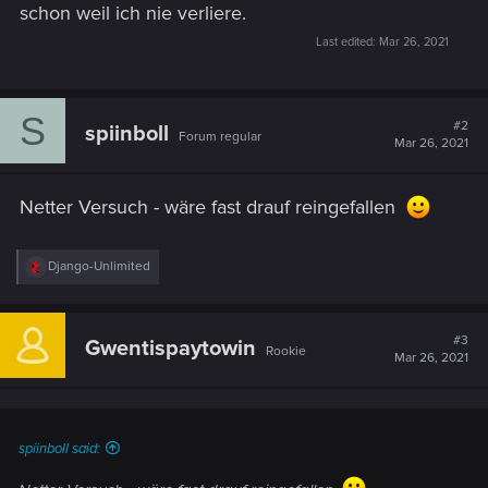
schon weil ich nie verliere.
Last edited:
Mar 26, 2021
S
#2
spiinboll
Forum regular
Mar 26, 2021
Netter Versuch - wäre fast drauf reingefallen
R
Django-Unlimited
e
a
c
t
#3
Gwentispaytowin
Rookie
i
Mar 26, 2021
o
n
s
:
spiinboll said: