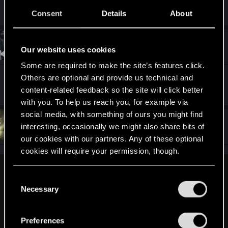
R
Wroobelek
and
Yakin
Consent
Details
About
e
a
c
t
#5
enotsen
Mentor
i
Our website uses cookies
Apr 17, 2022
o
n
Some are required to make the site’s features click.
s
Others are optional and provide us technical and
Najlepsze Życzenia dla Wszystkich!
:
content-related feedback so the site will click better
with you. To help us reach you, for example via
social media, with something of ours you might find
#6
Iorweth15
interesting, occasionally we might also share bits of
Mentor
Apr 17, 2022
our cookies with our partners. Any of these optional
cookies will require your permission, though.
Nars said:
You’ll find all the details regarding our use of cookies
C
and tweak your preferences regarding them in the
Necessary
Zauważ, że ani Ciri ani Geralt nie są zachwyceni tymi
o
“Settings” menu below.
n
"odwiedzinami".
s
Preferences
e