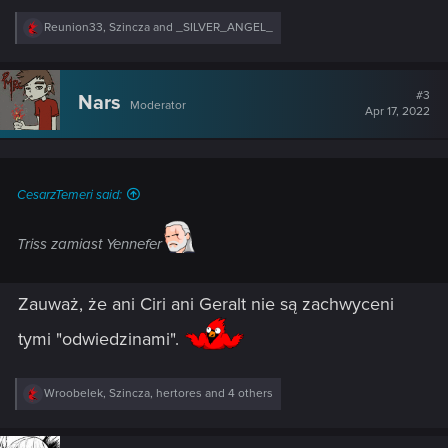
R
Reunion33
,
Szincza
and
_SILVER_ANGEL_
e
a
c
t
#3
Nars
Moderator
i
Apr 17, 2022
o
n
s
:
CesarzTemeri said:
Triss zamiast Yennefer
Zauważ, że ani Ciri ani Geralt nie są zachwyceni
tymi "odwiedzinami".
R
Wroobelek
,
Szincza
,
hertores
and 4 others
e
a
c