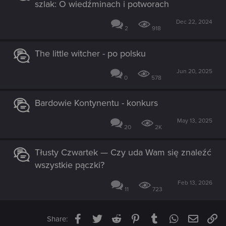
szlak: O wiedźminach i potworach
Dec 22, 2024
2
918
The little witcher - po polsku
Jun 20, 2025
0
578
Bardowie Kontynentu - konkurs
May 13, 2025
20
2K
Tłusty Czwartek — Czy uda Wam się znaleźć
wszystkie pączki?
Feb 13, 2026
11
723
Facebook
Twitter
Reddit
Pinterest
Tumblr
WhatsApp
Email
Li
Share: