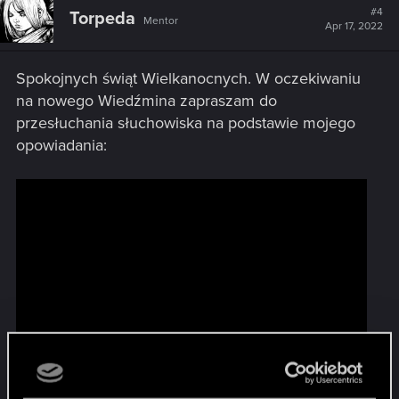
t
#4
Torpeda
Mentor
i
Apr 17, 2022
o
n
s
Spokojnych świąt Wielkanocnych. W oczekiwaniu
:
na nowego Wiedźmina zapraszam do
przesłuchania słuchowiska na podstawie mojego
opowiadania: