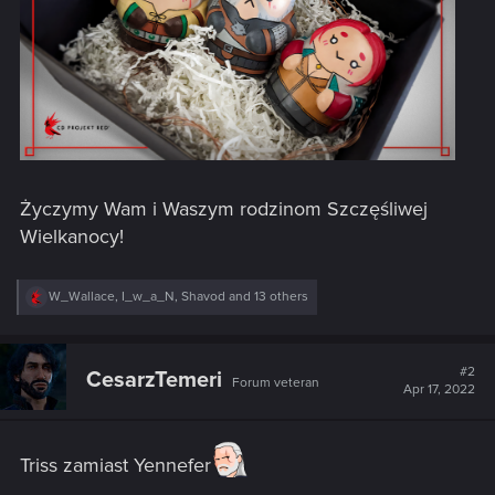
Życzymy Wam i Waszym rodzinom Szczęśliwej
Wielkanocy!
R
W_Wallace
,
I_w_a_N
,
Shavod
and 13 others
e
a
c
t
#2
CesarzTemeri
Forum veteran
i
Apr 17, 2022
o
n
s
:
Triss zamiast Yennefer