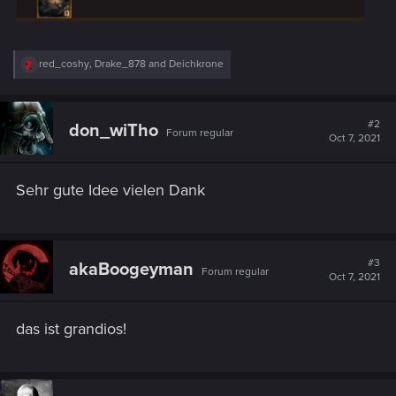
R
red_coshy
,
Drake_878
and
Deichkrone
e
a
c
t
#2
don_wiTho
Forum regular
i
Oct 7, 2021
o
n
s
Sehr gute Idee vielen Dank
:
#3
akaBoogeyman
Forum regular
Oct 7, 2021
das ist grandios!