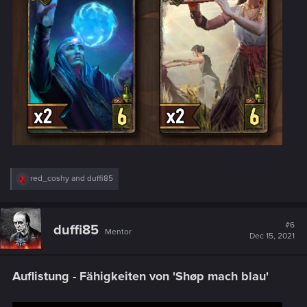
R
red_coshy
and
duffi85
e
a
c
t
#6
duffi85
Mentor
i
Dec 15, 2021
o
n
s
Auflistung - Fähigkeiten von 'Shøp mach blau'
: