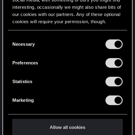
interesting, occasionally we might also share bits of
our cookies with our partners. Any of these optional
cookies will require your permission, though.
You’ll find all the details regarding our use of cookies
C
and tweak your preferences regarding them in the
Necessary
o
“Settings” menu below.
n
s
Preferences
e
n
t
Statistics
S
e
Marketing
l
e
c
t
Allow all cookies
i