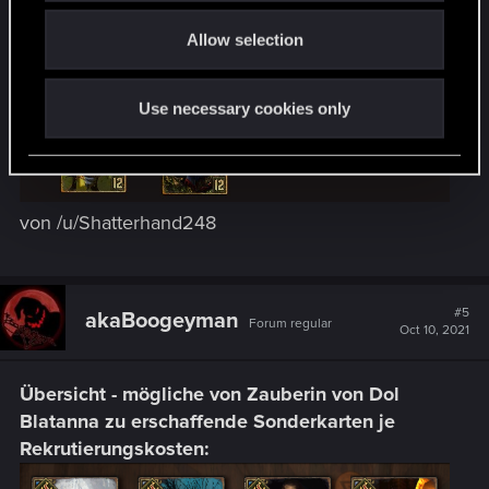
o
Allow selection
n
Use necessary cookies only
von /u/Shatterhand248
#5
akaBoogeyman
Forum regular
Oct 10, 2021
Übersicht - mögliche von Zauberin von Dol
Blatanna zu erschaffende Sonderkarten je
Rekrutierungskosten: