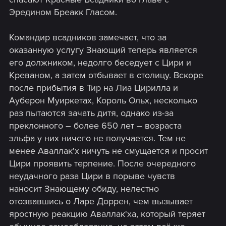
Эредином Бреакк Гласом.
Командир всадников замечает, что за
оказанную услугу Знающий теперь является
его должником, недолго беседует с Цири и
Креваном, а затем отбывает в столицу. Вскоре
после прибытия в Тир на Лиа Цирилла и
Ауберон Муиркетах, Король Ольх, несколько
раз пытаются зачать дитя, однако из-за
преклонного – более 650 лет – возраста
эльфа у них ничего не получается. Тем не
менее Аваллак'х ничуть не смущается и просит
Цири проявить терпение. После очередного
неудачного раза Цири в порыве чувств
наносит Знающему обиду, нелестно
отозвавшись о Ларе Доррен, чем вызывает
яростную реакцию Аваллак'ха, который теряет