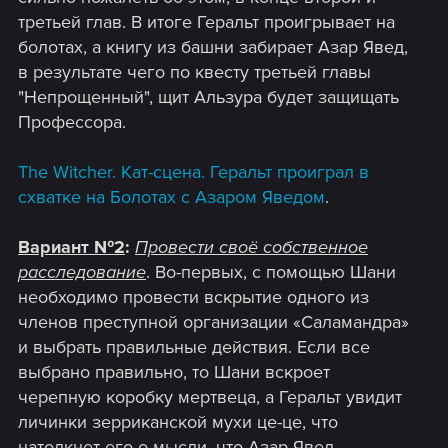
третьей глав. В итоге Геральт проигрывает на
болотах, а книгу из башни забирает Азар Явед,
в результате чего по квесту третьей главы
"Непрощенный", щит Альзура будет защищать
Профессора.
The Witcher. Кат-сцена. Геральт проиграл в
схватке на Болотах с Азаром Яведом
.
Вариант №2
:
Провести своё собственное
расследование
. Во-первых, с помощью Шани
необходимо провести вскрытие одного из
членов преступной организации «Саламандра»
и выбрать правильные действия. Если все
выбрано правильно, то Шани вскроет
черепную коробку мертвеца, а Геральт увидит
личинки зерриканской мухи це-це, что
натолкнет его о мысли, что Азар Явед