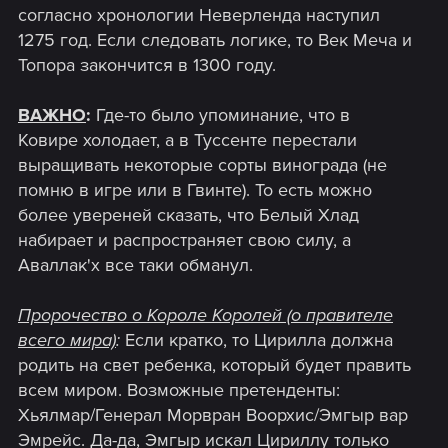
согласно хронологии Неверленда наступил
1275 год. Если следовать логике, то Век Меча и
Топора закончится в 1300 году.
ВАЖНО
:
Где-то было упоминание, что в
Ковире холодает, а в Туссенте перестали
выращивать некоторые сорты винограда (не
помню в игре или в Гвинте). То есть можно
более увереней сказать, что Белый Хлад
набирает и распространяет свою силу, а
Аваллак'х все таки обманул.
Пророчество о Короле Королей (о правителе
всего мира)
:
Если кратко, то Цирилла должна
родить на свет ребенка, который будет править
всем миром. Возможные претенденты:
Хьялмар/Генерал Морвран Воорхис/Эмгыр вар
Эмрейс. Да-да, Эмгыр искал Цириллу только