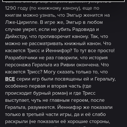
сам же Эмгыр вар Эмрейс должен умереть в
1290 году (по книжному канону), еще по
книгам можно узнать, что Эмгыр женится на
Лже-Цирилле. В игре же, Эмгыр в любом
случае умрет, если не убить Радовида и
Дийкстру, что противоречит канону. Так, что
можно не рассматривать книжный канон. Что
касается Трисс и Йеннифэр? То тут все просто!
Разработчики не раз говорили, что история
персонажа Геральта из Ривии окончена. Что
касается Трисс? Могу сказать только то, что
ВСЕ
серии игр были посвящены ей и Геральту,
особенно первая и вторая часть (где
происходит бурный роман) и где Трисс
выступает, чуть не главным героем, после
Геральта, разумеется. Йеннифэр же показали
только в третьей части игры, да и её слабо
раскрыли (не показали её хорошие стороны,