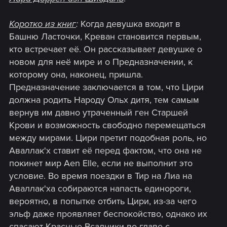
Коротко из книг
:
Когда девушка входит в
Башню Ласточки, Креван становится первым,
кто встречает её. Он рассказывает девушке о
новом для неё мире и о Предназначении, к
которому она, наконец, пришла.
Предназначение заключается в том, что Цири
должна родить Народу Ольх дитя, тем самым
вернув им давно утраченный ген Старшей
Крови и возможность свободно перемещаться
между мирами. Цири претит подобная роль, но
Аваллак'х ставит её перед фактом, что она не
покинет мир Aen Elle, если не выполнит это
условие. Во время поездки в Тир на Лиа на
Аваллак'ха собираются напасть единороги,
вероятно, в попытке отбить Цири, из-за чего
эльф даже проявляет беспокойство, однако их
спасают Красные Всадники во главе с