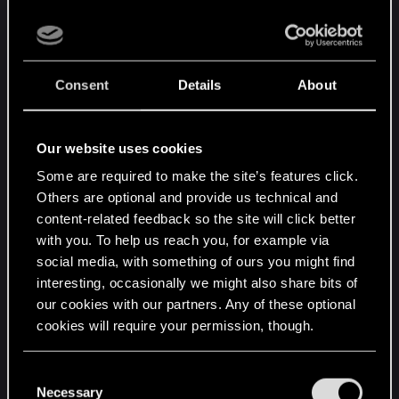
Лже-Цири
.
Consent
Details
About
Кто будет главным персонажем в четвертой
части?:
Our website uses cookies
Если рассматривать серию книг «Ведьмак» и
слова Анджея Сапковского можно вспомнить
Some are required to make the site’s features click.
Others are optional and provide us technical and
его фразу: «
Это история о беловолосом
content-related feedback so the site will click better
ведьмаке и о Ребёнке-Неожиданности,
with you. To help us reach you, for example via
которого зовут Цири
», то можно с уверенность
social media, with something of ours you might find
сказать, что главным персонажем, над
interesting, occasionally we might also share bits of
которым будет крутится весь сюжет станет
our cookies with our partners. Any of these optional
сама
Цирилла Фиона Элен Рианнон
. В третьей
cookies will require your permission, though.
части существует три концовки с Цири:
1)
Ведьмачка. 2) Императрица. 3) Пропала без
You’ll find all the details regarding our use of cookies
C
вести
.
Если развивать с ней сюжет, то третий
and tweak your preferences regarding them in the
Necessary
o