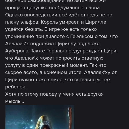
обычное самообладание, но затем всё же
прощает девушке необдуманные слова.
Однако впоследствии всё идёт отнюдь не по
плану эльфов: Король умирает, и Цирилле
удаётся бежать. В игре же есть только
упоминание при диалоге с Ге'эльсом о том, что
Аваллак'х подложил Цириллу под ложе
Ауберона. Также Геральт предупреждает Цири,
что Аваллак'х может попросить ответную
услугу в один прекрасный момент. Так что
скорее всего, в конечном итоге, Аваллак'ху от
Цири нужно тоже самое, что остальным - ее
ребенок.
Хотя по этому поводу у меня есть другая
мысль…