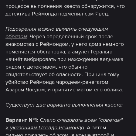
процессе выполнения квеста обнаружится, что
детектива Реймонда подменил сам Явед.
Подозрения можно выявить следующим
образом
:
Через определённый срок после
знакомства с Реймондом, у него дома немного
поменяется обстановка, а амулет Геральта
начнёт вибрировать при нахождении ведьмака
рядом с детективом, что обычно
свидетельствует об опасности. Причина тому -
убийство Реймонда чародеем-ренегатом,
Азаром Яведом, и принятие магом его облика.
Существует два варианта выполнения квеста
:
Вариант №1
:
Слепо следовать всем "советам"
и указаниям Псевдо-Реймонда
.
А затем
сильно пожалеть об этом, в конце второй и