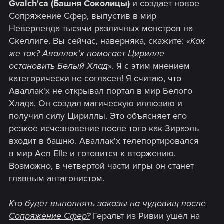
Gvalch'ca (Башня Соколицы)
и создает новое
Сопряжение Сфер, выпустив в мир
Неверленда тысячи различных монстров на
Скеллиге. Вы сейчас, наверняка, скажите: «
Как
же так? Аваллак'х помогает Цирилле
остановить Белый Хлад
». Я с этим мнением
категорически не согласен! Я считаю, что
Аваллак'х не открывал портал в мир Белого
Хлада. Он создал магическую иллюзию и
получил силу Цириллы. Это объясняет его
резкое исчезновение после того как Зираэль
входит в башню. Аваллак'х телепортировался
в мир Aen Elle и готовится к вторжению.
Возможно, в четвертой части игры он станет
главным антагонистом.
Кто будет выполнять заказы на чудовищ после
Сопряжение Сфер?
Геральт из Ривии ушел на