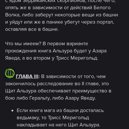
с ядом зерриканских скорпионов, после чего,
опять же в зависимости от действий Белого
Волка, либо заберут некоторые вещи из башни
и уйдут или же в панике убегут через портал,
оставляя все в башне.
Что мы имеем? В первом варианте
прохождения книга Альзура будет у Азара
Яведа, а во втором у Трисс Меригольд.
ГЛАВА III
:
В зависимости от того, чем
закончилось расследование во II главе, это
Щит Альзура обеспечивает преимущество в
бою либо Геральту, либо Азару Яведу.
Если книга мага из башни досталась
ведьмаку, то Трисс Меригольд
накладывает на него Щит Альзура.