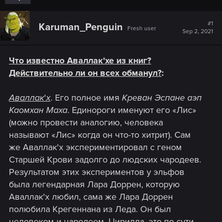
#1
Karuman_Penguin
Fresh user
Sep 2, 2021
Что известно Аваллак'хе из книг?
Действительно ли он всех обманул?
:
Аваллак
'
х
. Его полное имя
Креван Эспане аэп
Каомхан Маха
. Единороги именуют его «Лис»
(можно провести аналогию, человека
называют «Лис» когда он что-то хитрит). Сам
же Аваллак'х экспериментировал с геном
Старшей Крови задолго до людских чародеев.
Результатом этих экспериментов у эльфов
была легендарная Лара Доррен, которую
Аваллак'х любил, сама же Лара Доррен
полюбила Крегеннана из Леда. Он был
человеком и чародеем. Цирилла, это по сути,