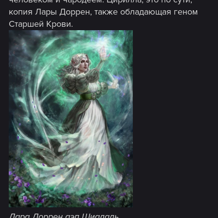
копия Лары Доррен, также обладающая геном
Старшей Крови.
Лара Доррен аэп Шиадаль
.