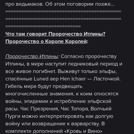
про ведьмаков. Об этом поговорим позже…
===========================================
===========================================
============================
Что там говорит Пророчество Итлины?
Пророчество о Короле Королей
:
Пророчество Итлины
:
Согласно пророчеству
Итлины, в мире наступит ледниковый период и
все живое погибнет. Выживут только эльфы,
спасённые Luned aep Hen Ichaer — Ласточкой.
Гибель мира будут предвещать
многочисленные знамения, к коим относятся
войны, эпидемии и истребление эльфской
расы. Час Презрения, Час Топора, Волчьей
Пурги можно интерпретировать как долгую
войну или возвращение к варварству. В
комплекте дополнений «Кровь и Вино»