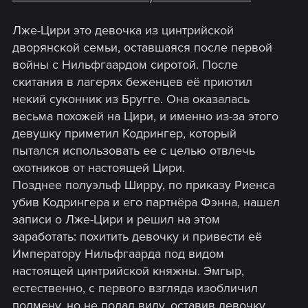
Лже-Цири это девочка из цинтрийской
дворянской семьи, оставшаяся после первой
войны с Нильфгаардом сиротой. После
скитания в лагерях беженцев её приютил
некий суконник из Бругге. Она оказалась
весьма похожей на Цири, и именно из-за этого
девушку приметил Кодрингер, который
пытался использовать ее с целью отвлечь
охотников от настоящей Цири.
Позднее полуэльф Ширру, по приказу Риенса
убив Кодрингера и его партнёра Фэнна, нашел
записи о Лже-Цири и решил на этом
заработать: похитить девочку и привести её
Императору Нильфгаарда под видом
настоящей цинтрийской княжны. Эмгыр,
естественно, с первого взгляда изобличил
подмену, но не подал виду, оставив девочку