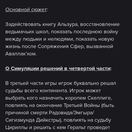
Основной сюжет
:
Задействовать книгу Альзура, восстановление
ведьмачьих школ, показать последнюю войну
между людьми и нелюдями, показать новую
жизнь после Сопряжения Сфер, вызванной
Аваллак’хом.
О Симуляции решений в четвертой части
:
В третьей части игры игрок буквально решал
судьбы всего континента. Игрок может
выбрать кого назначить королем Скеллиге,
повлиять на окончание Третьей Войны (быть
причиной смерти Радовида/Эмгыра/
Сигизмунда Дийкстры), повлиять на судьбу
Цириллы и решить с кем Геральт проведет