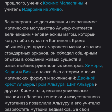
прошлого, ученик
Косимо Маласпины
и
учитель
Идаррана из Уливо
.
За невероятные достижения и несравнимое
магическое могущество Альзур считается
величайшим человеческим магом, который
когда-либо ступал на Континент. Кроме
обычной для других чародеев магии и знания
стандартных арканов, он обладал обширным
опытом в создании живых существ и
известнейших рукотворных монстров:
Химеры
,
Кащея
и
Вия
– а также был автором многих
магических формул и заклинаний:
Двойной
крест Альзура
,
Гром Альзура
,
Щит Альзура
и
других. Кроме того, именно уникальные
знания в областях генетики и искусственного
мутагенеза позволили Альзуру и его учителю
разработать мутации ведьмаков. За свои