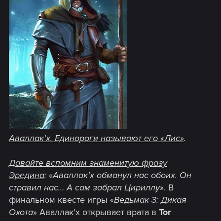
Аваллак'х. Единороги называют его «Лис»
.
Давайте вспомним знаменитую фразу
Эредина
:
«
Аваллак'х обманул нас обоих. Он
стравил нас… А сам забрал Цириллу
». В
финальном квесте игры «
Ведьмак 3: Дикая
Охота
» Аваллак'х открывает врата в
Tor