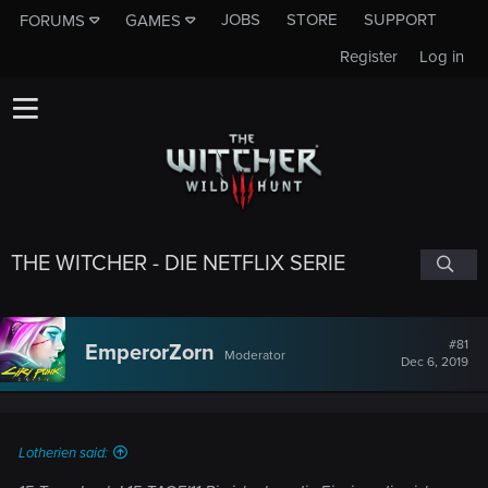
JOBS
STORE
SUPPORT
FORUMS
GAMES
Register
Log in
THE WITCHER - DIE NETFLIX SERIE
#81
EmperorZorn
Moderator
Dec 6, 2019
Lotherien said: