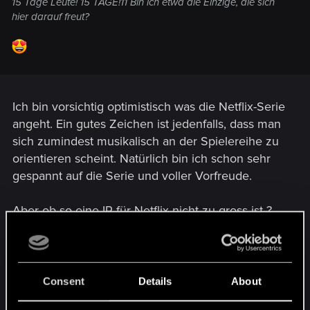
15 Tage Leute! 15 TAGE!11 Bin ich etwa die Einzige, die sich
hier darauf freut?
Ich bin vorsichtig optimistisch was die Netflix-Serie
angeht. Ein gutes Zeichen ist jedenfalls, dass man
sich zumindest musikalisch an der Spielereihe zu
orientieren scheint. Natürlich bin ich schon sehr
gespannt auf die Serie und voller Vorfreude.
Aber ob so eine IP für Netflix nicht zu gross ist ?
Mit seinen Eigenproduktionen hat Netflix mich
jedenfalls nicht überzeugen können, aber
bekannterweise will man bei Netflix mit dem
Consent
Details
About
Hexer ja ein eigenes Game Of Thrones aufziehen,