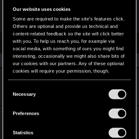
daher kann es sein, dass man mit etwas mehr
Budget und Ernst an die Sache geht. Ich lass mich
Our website uses cookies
überraschen.
Some are required to make the site’s features click.
Others are optional and provide us technical and
content-related feedback so the site will click better
First
Prev
5 of 5
with you. To help us reach you, for example via
social media, with something of ours you might find
interesting, occasionally we might also share bits of
Similar threads
our cookies with our partners. Any of these optional
cookies will require your permission, though.
The Witcher in Concert kehrt 2026 nach
Europa zurück!
You’ll find all the details regarding our use of cookies
C
and tweak your preferences regarding them in the
Necessary
Nov 18, 2025
o
0
1K
“Settings” menu below.
n
s
„Behind the Netrunner: Meine Erkenntnisse
Preferences
e
und Theorien nach 450 Stunden Cyberpunk
n
2077 Gameplay auf PC "
t
Statistics