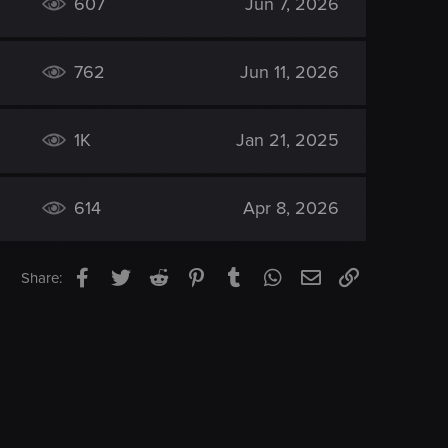
607
Jun 7, 2026
762
Jun 11, 2026
1K
Jan 21, 2025
614
Apr 8, 2026
Facebook
Twitter
Reddit
Pinterest
Tumblr
WhatsApp
Email
Link
Share: