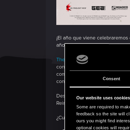
¡El año que viene celebraremos
años de aventuras y de matar mo
The Witcher en Concierto
será u
con la banda sonora original co
compositores Percival y un conju
Consent
conjunto de instrumentos tradic
Desde los acordes iniciales de «T
Our website uses cookie
Reinos del Norte, devastados po
Some are required to make 
feedback so the site will c
¿Cuándo y dónde tendrá lugar?
ours you might find interes
optional cookies will requi