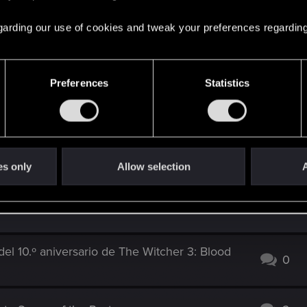
n par de conciertos en Polonia y Boston (Estados Unidos
 regarding our use of cookies and tweak your preferences regarding
, visitando ciudades de Europa a finales de 2025 y de No
 detalles, ya que iremos desvelando fechas y ciudades con
Preferences
Statistics
do empecemos a vender entradas, suscríbete al boletín de
n recibirán un código especial que les permitirá comprar 
es only
Allow selection
A
el 10.º aniversario de The Witcher 3: Blood
0