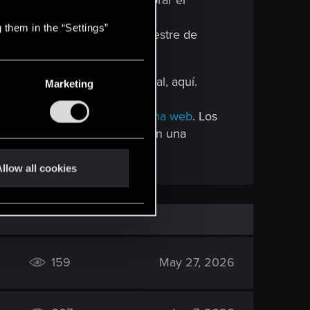
) en mayo de 2025 para celebrar el
 them in the “Settings”
rteamérica en el primer trimestre de
cretas en el sitio web oficial, aquí.
Marketing
 noticias a través de la
página web
. Los
las entradas antes que nadie en una
llow all cookies
159
May 27, 2026