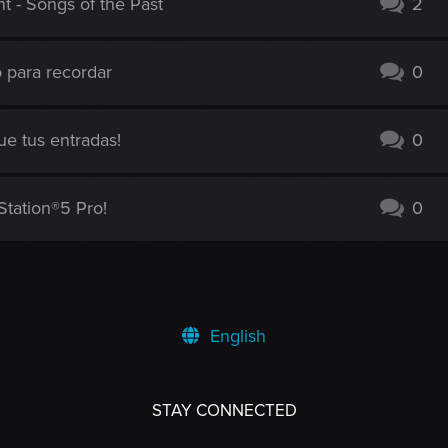
 - Songs of the Past
2
 para recordar
0
e tus entradas!
0
yStation®5 Pro!
0
English
STAY CONNECTED