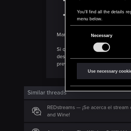
En primer lugar, daremos u
aniversario.
You’ll find all the details
Después, saldremos de gira
menu below.
2026.
C
Mantente alerta para conocer más
Necessary
o
n
Si quieres que te avisemos cuan
s
destinatarios del boletín tambié
e
preventa exclusiva.
n
t
Use necessary cooki
S
e
Similar threads
l
e
c
REDstreams — ¡Se acerca el stream d
t
and Wine!
i
o