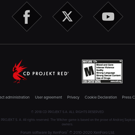
ct administration
User agreement
Privacy
Cookie Declaration
Press C
© 2018 CD PROJEKT S.A. ALL RIGHTS RESERVED
JEKT S. A. All rights reserved. The Witcher game is based on the prose of Andrzej Sapkowski
owners.
®
Forum software by XenForo
© 2010-2020 XenForo Ltd.