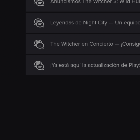
Anunciamos The Witcher 3: Wild Hunt
n
Leyendas de Night City — Un equipo
The Witcher en Concierto — ¡Consigu
¡Ya está aquí la actualización de Pla