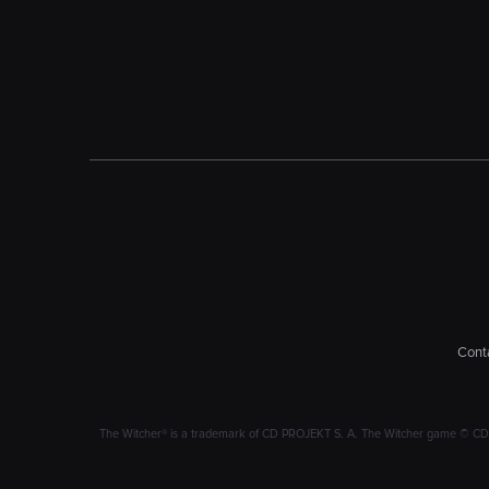
Conta
The Witcher® is a trademark of CD PROJEKT S. A. The Witcher game © CD PRO