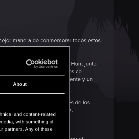
é mejor manera de conmemorar todos estos
música!
rdia de The Witcher 3: Wild Hunt junto
ta ocasión y reforzada por los co-
vidable, con un sonido envolvente y un
About
iaje de Geralt de Rivia a través de los
imera vez o por centésima vez.
hnical and content-related
l media, with something of
ur partners. Any of these