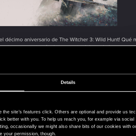
 el décimo aniversario de The Witcher 3: Wild Hunt! Qu
nstruos que a través de una parte del propio juego: ¡su 
na innovadora mezcla de imágenes y gameplay de vangua
mpuesta por Marcin Przybyłowicz. Recién arreglada para es
nto profesional, esta gira de conciertos promete ser inol
Details
ionales y modernos.
he Trail» hasta la desgarradora «...Steel for Humans», el v
s
r la guerra, es una maravilla sonora para escuchar por pr
the site’s features click. Others are optional and provide us tec
lick better with you. To help us reach you, for example via socia
ting, occasionally we might also share bits of our cookies with o
re your permission, though.