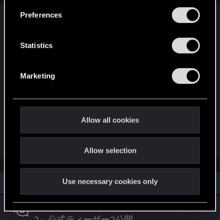
s
Preferences
e
『ウィッチャー3 ワイルドハント』発売10周年を
n
記念して開催されるThe Witcher in Concert で
t
Statistics
は、オープンワールドRPG『ウィッチャー3 ワイ
S
ルドハント』の音楽がオーケストラの生演奏で
e
蘇ります。ゲームと拡張パックからの選りすぐ
Marketing
l
りの楽曲が、最先端のビジュアルとゲームプレ
e
イ、そして特別ゲストとして、本作サウンドト
c
ラックの共同作曲家であり、愛すべき楽曲への
t
Allow all cookies
貢献で知られるPercivalを迎えて演奏予定です。
i
Last edited:
Jan 21, 2025
o
Allow selection
n
Similar threads
Use necessary cookies only
アニメ『サイバーパンク: エッジランナーズ
2』公式ティーザー2公開