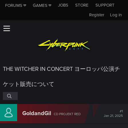
JOBS
STORE
SUPPORT
FORUMS
GAMES
Register
Log in
THE WITCHER IN CONCERT ヨーロッパ公演チ
ケット販売について
#1
GoldandGil
CD PROJEKT RED
Jan 21, 2025