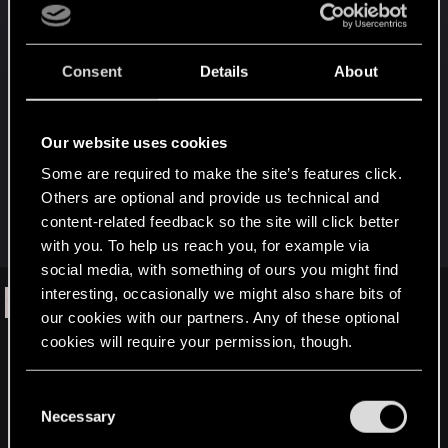
プレセールについて
Consent
Details
About
以下のWebページからニュースレターに登録す
ると、1月22日と23日に開催されるプレセールで
Our website uses cookies
チケットの購入が可能です。プレセールの限定
コードは1月22日、登録者全員に送信予定。ヨー
Some are required to make the site’s features click.
ロッパ公演のチケットを検討している方はニュ
Others are optional and provide us technical and
content-related feedback so the site will click better
ースレターへの登録をお忘れなく！
with you. To help us reach you, for example via
social media, with something of ours you might find
interesting, occasionally we might also share bits of
The Witcher in Concert | An Immersive
our cookies with our partners. Any of these optional
Live Experience
cookies will require your permission, though.
An immersive concert experience from CD PROJEKT RED
celebrating the music of The Witcher 3: Wild Hunt — coming to
You’ll find all the details regarding our use of cookies
C
cities around the world!
and tweak your preferences regarding them in the
Necessary
o
thewitcher.com
“Settings” menu below.
n