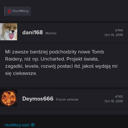
R
HuntMocy
e
a
c
t
#744
dani168
Mentor
i
Oct 14, 2019
o
n
s
Mi zawsze bardziej podchodziły nowe Tomb
:
Raidery, niż np. Uncharted. Projekt świata,
zagadki, levele, rozwój postaci itd. jakoś wydają mi
się ciekawsze.
#745
Deymos666
Forum veteran
Oct 15, 2019
HuntMocy said: