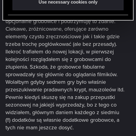
Use necessary cookies only
Jak już wspominałem w poprzednim poście,
najlepszym elementem gry były dla mnie
opcjonalne grobowce i podtrzymuję to zdanie.
Ciekawe, zróżnicowane, oferujące zarówno
elementy czysto zręcznościowe jak i takie gdzie
trzeba trochę pogłówkować (ale bez przesady).
Ilekroć trafiałem do nowej lokacji, w pierwszej
kolejności rozglądałem się z grobowcami do
złupienia. Szkoda, że grobowce fabularne
sprowadzały się głównie do oglądania filmików.
Wolałbym gdyby sednem gry było właśnie
przeszukiwanie pradawnych krypt, mauzoleów itd.
Pewnie kiedyś skuszę się na zakup przepustki
sezonowej na jakiejś wyprzedaży, bo z tego co
widziałem, głównym daniem każdego z siedmiu
(!!) dodatków są własnie dodatkowe grobowce, a
tych nie mam jeszcze dosyć.