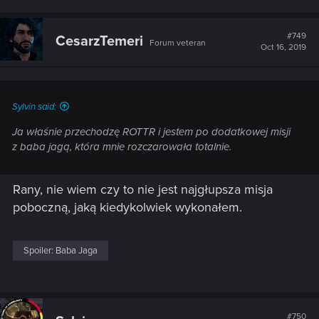
a
c
t
#749
CesarzTemeri
Forum veteran
i
Oct 16, 2019
o
n
s
:
Sylvin said:
Ja właśnie przechodzę ROTTR i jestem po dodatkowej misji
z baba jagą, która mnie rozczarowała totalnie.
Rany, nie wiem czy to nie jest najgłupsza misja
poboczną, jaką kiedykolwiek wykonałem.
Spoiler:
Baba Jaga
#750