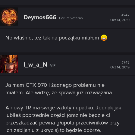
#742
Deymos666
Forum veteran
Oct 14, 2019
No właśnie, też tak na początku miałem
#743
I_w_a_N
VIP
Oct 14, 2019
Ja mam GTX 970 i żadnego problemu nie
miałem. Ale widzę, że sprawa już rozwiązana.
A nowy TR ma swoje wzloty i upadku. Jednak jak
lubiłeś poprzednie części (oraz nie będzie ci
przeszkadzać pewna głupota przeciwników przy
ich zabijaniu z ukrycia) to będzie dobrze.