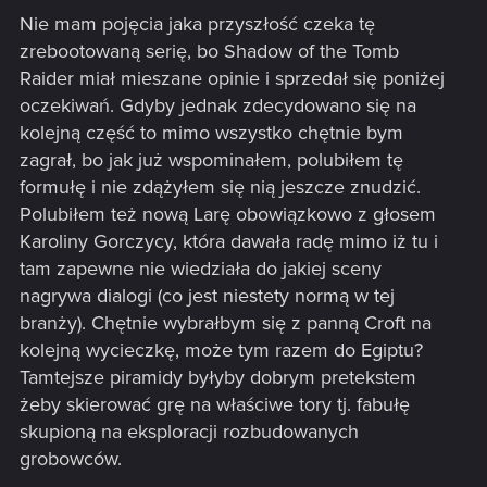
Nie mam pojęcia jaka przyszłość czeka tę
zrebootowaną serię, bo Shadow of the Tomb
Raider miał mieszane opinie i sprzedał się poniżej
oczekiwań. Gdyby jednak zdecydowano się na
kolejną część to mimo wszystko chętnie bym
zagrał, bo jak już wspominałem, polubiłem tę
formułę i nie zdążyłem się nią jeszcze znudzić.
Polubiłem też nową Larę obowiązkowo z głosem
Karoliny Gorczycy, która dawała radę mimo iż tu i
tam zapewne nie wiedziała do jakiej sceny
nagrywa dialogi (co jest niestety normą w tej
branży). Chętnie wybrałbym się z panną Croft na
kolejną wycieczkę, może tym razem do Egiptu?
Tamtejsze piramidy byłyby dobrym pretekstem
żeby skierować grę na właściwe tory tj. fabułę
skupioną na eksploracji rozbudowanych
grobowców.