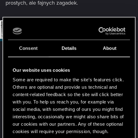
prostych, ale fajnych zagadek.
#752
HuntMocy
Moderator
Oct 25, 2019
Consent
Details
About
Skończyłem Shadow of the Tomb Raider i niestety
muszę przychylić się do opinii, że to najsłabsza
część trylogii. Bardzo odtwórcza, nie oferująca
Our website uses cookies
żadnych większych nowości w rozrywce i
Some are required to make the site’s features click.
przetwarzająca ograne motywy. Skłamałbym
Others are optional and provide us technical and
jednak gdybym powiedział, że nie bawiłem się
content-related feedback so the site will click better
dobrze, bo formuła wypracowana już w pierwszej
with you. To help us reach you, for example via
części tego odświeżonego cyklu bardzo mi się
social media, with something of ours you might find
spodobała. W grze znalazło się też kilka naprawdę
interesting, occasionally we might also share bits of
niezłych momentów, które zapadną mi w pamięć
our cookies with our partners. Any of these optional
na dłużej. Dotyczy to zarówno przerywników
cookies will require your permission, though.
filmowych jak i oskryptowanych scen akcji.