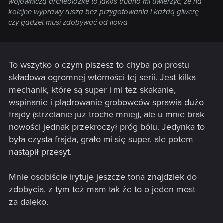
wojowniczą archeolożkę to jakoś trudno mi uwierzyć, że na
kolejne wyprawy rusza bez przygotowania i każdą giwerę
czy gadżet musi zdobywać od nowa
To wszytko o czym piszesz to chyba po prostu
składowa ogromnej wtórności tej serii. Jest kilka
mechanik, które są super i mi też skakanie,
wspinanie i plądrowanie grobowców sprawia dużo
frajdy (strzelanie już trochę mniej), ale u mnie brak
nowości jednak przekroczył próg bólu. Jedynka to
była czysta frajda, grało mi się super, ale potem
nastąpił przesyt.
Mnie osobiście irytuje jeszcze tona znajdziek do
zdobycia, z tym też mam tak że to o jeden most
za daleko.