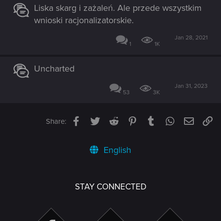
Liska skarg i zażaleń. Ale przede wszystkim
wnioski racjonalizatorskie.
Jan 28, 2021
1
1K
Uncharted
Jan 31, 2023
53
3K
Facebook
Twitter
Reddit
Pinterest
Tumblr
WhatsApp
Email
Li
Share:
English
STAY CONNECTED