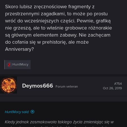
s
Skoro lubisz zręcznościowe fragmenty z
:
przestrzennymi zagadkami, to może po prostu
wróć do wcześniejszych części. Pewnie, grafiką
nie grzeszą, ale to właśnie grobowce różnorakie
są głównym elementem zabawy. Nie zachęcam
do cofania się w prehistorię, ale może
Anniversary?
R
HuntMocy
e
a
c
t
#754
Deymos666
Forum veteran
i
Oct 26, 2019
o
n
s
:
HuntMocy said:
Kiedy jednak zasmakowała takiego życia zmieniając się w