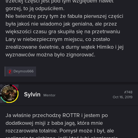
trzeciej części jest pod tym względem nawet
gorzej, to ją odpuściłem.
Nie twierdzę przy tym że fabuła pierwszej części
była jakoś nie wiadomo jak genialna, ale przez
większości czasu gra skupiła się na przetrwaniu
Lary w niebezpiecznym miejscu, co zostało
zrealizowane świetnie, a durny wątek Himiko i jej
wyznawców można było zignorować.
R
Deymos666
e
a
c
t
#748
Sylvin
Mentor
i
Oct 16, 2019
o
n
s
Ja właśnie przechodzę ROTTR i jestem po
:
dodatkowej misji z baba jagą, która mnie
rozczarowała totalnie. Pomysł może i był, ale