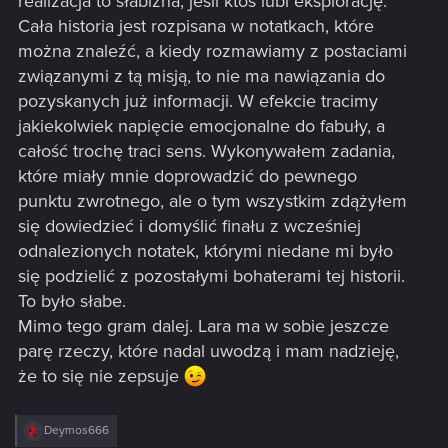
realizacja to słabizna, jeśli ktoś lubi eksplorację.
Cała historia jest rozpisana w notatkach, które
można znaleźć, a kiedy rozmawiamy z postaciami
związanymi z tą misją, to nie ma nawiązania do
pozyskanych już informacji. W efekcie tracimy
jakiekolwiek napięcie emocjonalne do fabuły, a
całość trochę traci sens. Wykonywałem zadania,
które miały mnie doprowadzić do pewnego
punktu zwrotnego, ale o tym wszystkim zdążyłem
się dowiedzieć i domyślić finału z wcześniej
odnalezionych notatek, którymi niedane mi było
się podzielić z pozostałymi bohaterami tej historii.
To było słabe.
Mimo tego gram dalej. Lara ma w sobie jeszcze
parę rzeczy, które nadal uwodzą i mam nadzieję,
że to się nie zepsuje
R
Deymos666
e