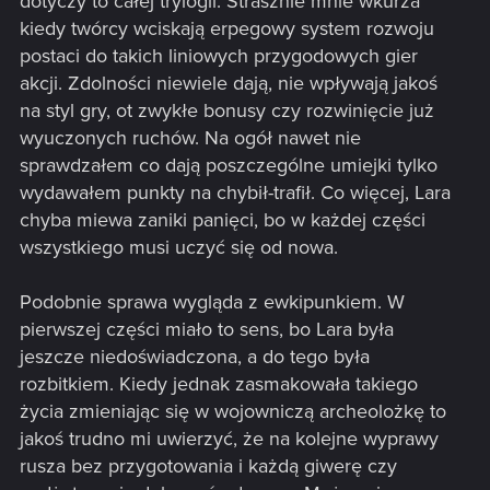
dotyczy to całej trylogii. Strasznie mnie wkurza
kiedy twórcy wciskają erpegowy system rozwoju
postaci do takich liniowych przygodowych gier
akcji. Zdolności niewiele dają, nie wpływają jakoś
na styl gry, ot zwykłe bonusy czy rozwinięcie już
wyuczonych ruchów. Na ogół nawet nie
sprawdzałem co dają poszczególne umiejki tylko
wydawałem punkty na chybił-trafił. Co więcej, Lara
chyba miewa zaniki panięci, bo w każdej części
wszystkiego musi uczyć się od nowa.
Podobnie sprawa wygląda z ewkipunkiem. W
pierwszej części miało to sens, bo Lara była
jeszcze niedoświadczona, a do tego była
rozbitkiem. Kiedy jednak zasmakowała takiego
życia zmieniając się w wojowniczą archeolożkę to
jakoś trudno mi uwierzyć, że na kolejne wyprawy
rusza bez przygotowania i każdą giwerę czy