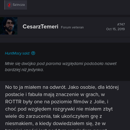
R
Szincza
e
a
c
t
#747
CesarzTemeri
Forum veteran
i
Oct 15, 2019
o
n
s
:
HuntMocy said:
Mnie się dwójka pod paroma względami podobała nawet
bardziej niż jedynka.
No to ja miałem na odwrót. Jako osobie, dla której
postacie i fabuła mają znaczenie w grach, w
ROTTR były one na poziomie filmów z Jolie, i
choć pod względem rozgrywki nie miałem zbyt
wiele do zarzucenia, tak ukończyłem grę z
niesmakiem, a kiedy dowiedziałem się, że w