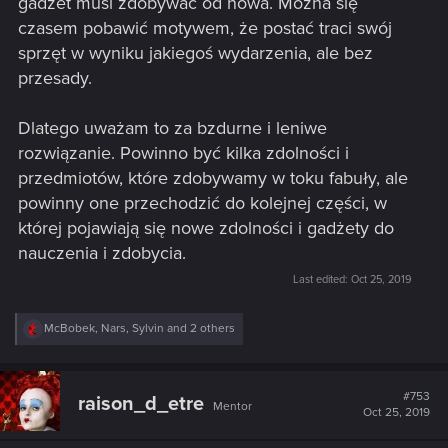
gadżet musi zdobywać od nowa. Można się
czasem pobawić motywem, że postać traci swój
sprzęt w wyniku jakiegoś wydarzenia, ale bez
przesady.
Dlatego uważam to za bzdurne i leniwe
rozwiązanie. Powinno być kilka zdolności i
przedmiotów, które zdobywamy w toku fabuły, ale
powinny one przechodzić do kolejnej części, w
której pojawiają się nowe zdolności i gadżety do
nauczenia i zdobycia.
Last edited:
Oct 25, 2019
R
McBobek
,
Nars
,
Sylvin
and 2 others
e
a
c
t
#753
raison_d_etre
Mentor
i
Oct 25, 2019
o
n