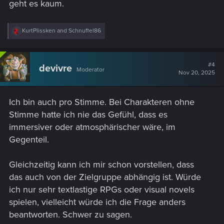
geht es kaum.
R
KurtPlissken
and
Schnuffel86
e
a
c
t
#4
devivre
Moderator
i
Nov 20, 2025
o
n
s
Ich bin auch pro Stimme. Bei Charakteren ohne
:
Stimme hatte ich nie das Gefühl, dass es
immersiver oder atmosphärischer wäre, im
Gegenteil.
Gleichzeitig kann ich mir schon vorstellen, dass
das auch von der Zielgruppe abhängig ist. Würde
ich nur sehr textlastige RPGs oder visual novels
spielen, vielleicht würde ich die Frage anders
beantworten. Schwer zu sagen.