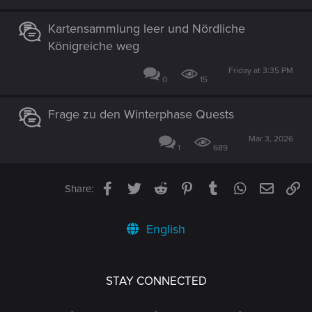
Kartensammlung leer und Nördliche
Königreiche weg
Friday at 3:35 PM
0
15
Frage zu den Winterphase Quests
Mar 3, 2026
1
689
Facebook
Twitter
Reddit
Pinterest
Tumblr
WhatsApp
Email
Li
Share:
English
STAY CONNECTED