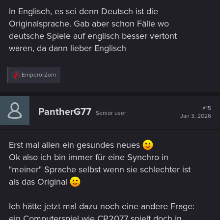
In Englisch, es sei denn Deutsch ist die
Originalsprache. Gab aber schon Fälle wo
deutsche Spiele auf englisch besser vertont
waren, da dann lieber Englisch
R
EmperorZorn
e
a
c
t
#15
PantherG77
Senior user
i
Jan 3, 2026
o
n
s
Erst mal allen ein gesundes neues
:
Ok also ich bin immer für eine Synchro in
"meiner" Sprache selbst wenn sie schlechter ist
als das Original
Ich hätte jetzt mal dazu noch eine andere Frage:
ein Computerspiel wie CP2077 spielt doch in