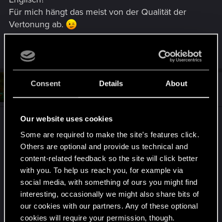
Für mich hängt das meist von der Qualität der
Vertonung ab.
R
Shafir
e
a
c
t
Consent
Details
About
#12
netVbreaker
Fresh user
i
Jan 2, 2026
o
n
s
Our website uses cookies
Kommt bei mir hauptsächlich auf das Genre an.
:
Mein Englisch ist zwar ganz OK, aber bei
Some are required to make the site’s features click.
elaborierten Storys ist es dann doch oft weniger
Others are optional and provide us technical and
anstrengend, wenn ich es auf Deutsch spiele.
content-related feedback so the site will click better
with you. To help us reach you, for example via
Wäre die Vertonung immer auf CP2077-Niveau,
social media, with something of ours you might find
würde ich wahrscheinlich eher selten auf Englisch
interesting, occasionally we might also share bits of
spielen. Und ich kann es nicht oft genug betonen:
our cookies with our partners. Any of these optional
Flavia
cookies will require your permission, though.