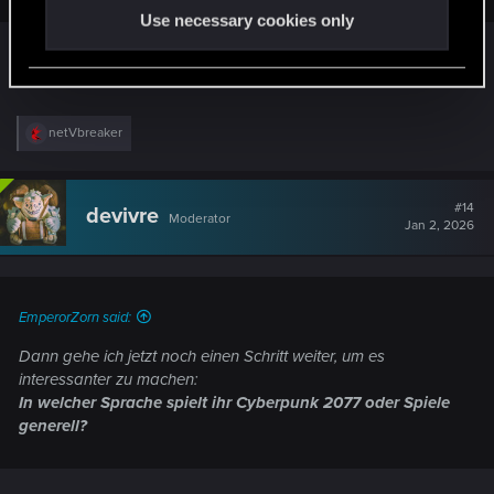
Use necessary cookies only
Absolutely tripple this! Kann man nicht häufig
genug betonen.
R
netVbreaker
e
a
c
t
#14
devivre
Moderator
i
Jan 2, 2026
o
n
s
:
EmperorZorn said:
Dann gehe ich jetzt noch einen Schritt weiter, um es
interessanter zu machen:
In welcher Sprache spielt ihr Cyberpunk 2077 oder Spiele
generell?