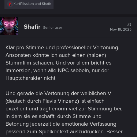
R
KurtPlissken
and
Shafir
e
a
c
t
#3
Shafir
Senior user
i
Nov 19, 2025
o
n
s
Klar pro Stimme und professioneller Vertonung.
:
Ansonsten könnte ich auch einen (halben)
Stummfilm schauen. Und vor allem bricht es
Immersion, wenn alle NPC sabbeln, nur der
Hauptcharakter nicht.
Und gerade die Vertonung der weiblichen V
(deutsch durch Flavia Vinzenz
)
ist einfach
exzellent und trägt enorm viel zur Stimmung bei,
in dem sie es schafft, durch Stimme und
Betonung jederzeit die emotionale Verfassung
passend zum Spielkontext auszudrücken. Besser