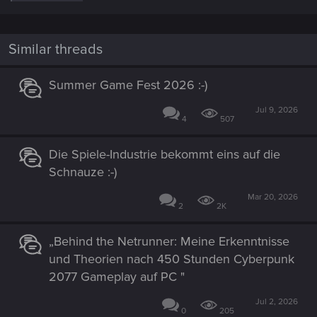
e
a
c
t
i
Similar threads
o
n
s
Summer Game Fest 2026 :-)
:
Jul 9, 2026
4
507
Die Spiele-Industrie bekommt eins auf die
Schnauze :-)
Mar 20, 2026
2
2K
„Behind the Netrunner: Meine Erkenntnisse
und Theorien nach 450 Stunden Cyberpunk
2077 Gameplay auf PC "
Jul 2, 2026
0
205