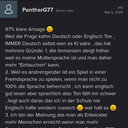
c
t
#19
PantherG77
Senior user
i
Mar 5, 2026
o
n
s
97% klare Ansage
:
Weil die Frage kahm Deutsch oder Englisch Ton ,
IMMER Deutsch selbst wen es KI wäre , das hat
mehrere Gründe: 1. die Immersion steigt höher
weil es meine Muttersprache ist und man daher
mehr "Eintauchen" kann.
2. Weil es anstrengender ist ein Spiel in einer
Fremdsprache zu spielen, wenn man nicht zu
100% die Sprache beherrscht , ich kann englisch
gut lesen aber sprachlich also Ton fällt mir schwer
, liegt auch daran das ich in der Schule nie
Englisch hatte sondern russisch
war halt so
3. ich bin der Meinung das man als Entwickler
mehr Menschen erreicht wenn man mehr