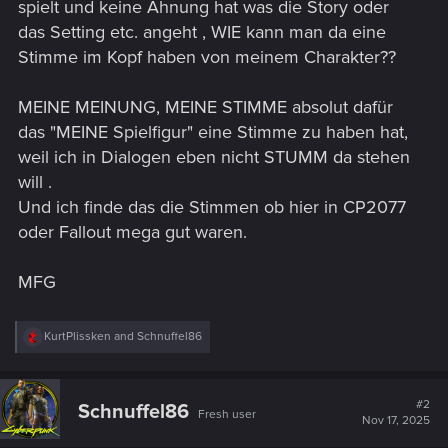
spielt und keine Ahnung hat was die Story oder
das Setting etc. angeht , WIE kann man da eine
Stimme im Kopf haben von meinem Charakter??
MEINE MEINUNG, MEINE STIMME absolut dafür
das "MEINE Spielfigur" eine Stimme zu haben hat,
weil ich in Dialogen eben nicht STUMM da stehen
will .
Und ich finde das die Stimmen ob hier in CP2077
oder Fallout mega gut waren.
MFG
R
KurtPlissken
and
Schnuffel86
e
a
c
t
#2
Schnuffel86
Fresh user
i
Nov 17, 2025
o
n