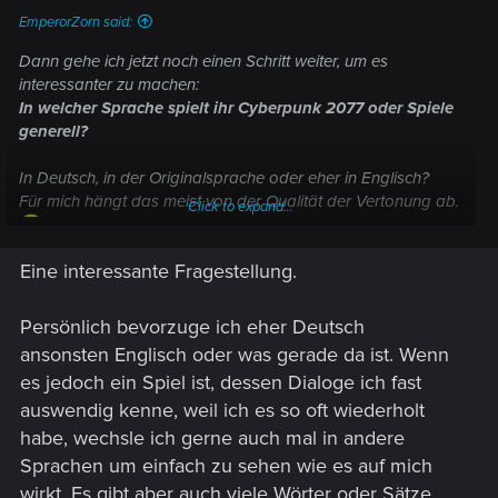
Korrekt ist , ( WIE scheiße diese Presse ist durfte man ja Live
EmperorZorn said:
erleben bei Bioware und Dragon Age Veilguard ).
Daher würde ich mir wünschen das Ihr Entwickler und
Dann gehe ich jetzt noch einen Schritt weiter, um es
Manager einen scheiß auf die Presse gebt sondern das IHR
interessanter zu machen:
euch etwas TRAUT , etwas NEUES , etwas
In welcher Sprache spielt ihr Cyberpunk 2077 oder Spiele
GRENZWERTIGEN, etwas das den Spieler aus seiner
generell?
Komfortzone holt , moralische Dilemma, schwere
Entscheidungen, IRGENDWAS Hauptsache kein HELD und
In Deutsch, in der Originalsprache oder eher in Englisch?
GUTER mehr zumindest nicht immer
Für mich hängt das meist von der Qualität der Vertonung ab.
Click to expand...
MFG
Eine interessante Fragestellung.
Persönlich bevorzuge ich eher Deutsch
ansonsten Englisch oder was gerade da ist. Wenn
es jedoch ein Spiel ist, dessen Dialoge ich fast
auswendig kenne, weil ich es so oft wiederholt
habe, wechsle ich gerne auch mal in andere
Sprachen um einfach zu sehen wie es auf mich
wirkt. Es gibt aber auch viele Wörter oder Sätze,