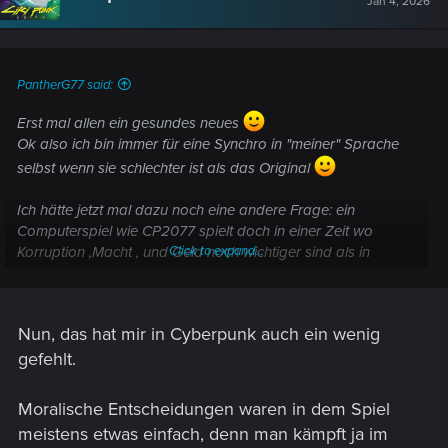
Jan 4, 2026
PantherG77 said:
Erst mal allen ein gesundes neues
Ok also ich bin immer für eine Synchro in "meiner" Sprache
selbst wenn sie schlechter ist als das Original
Ich hätte jetzt mal dazu noch eine andere Frage: ein
Computerspiel wie CP2077 spielt doch in einer Zeit wo
Korruption ,Macht , und Geld noch wichtiger sind als in
Click to expand...
"unserer" Zeit (obwohl ich ehrlich gesagt nicht sicher bin ob
es in unserem RL nicht sogar schlimmer ist )
"ICH" finde, so gut wie CP2077 ist, es ist mir zu "SAUBER" !
Nun, das hat mir in Cyberpunk auch ein wenig
,sind wir mal ehrlich alle Missionen und Nebenquests der
Fixer , DU bist immer der "Held" das "Gute" , es wird zwar ein
gefehlt.
bisschen "gekratzt" aber im Grunde ist es immer das gleiche
DU bist der Gute.
Moralische Entscheidungen waren in dem Spiel
Und ganz Ehrlich "ICH" hab da echt kein Bock mehr drauf!
meistens etwas einfach, denn man kämpft ja im
Wieso kann es nicht etwas REALER sein, etwas DRECKIGER,