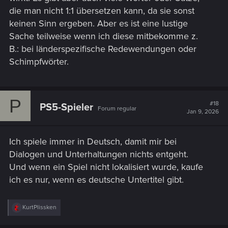
die man nicht 1:1 übersetzen kann, da sie sonst
keinen Sinn ergeben. Aber es ist eine lustige
Sache teilweise wenn ich diese mitbekomme z.
B.: bei länderspezifische Redewendungen oder
Schimpfwörter.
P
#18
PS5-Spieler
Forum regular
Jan 9, 2026
Ich spiele immer in Deutsch, damit mir bei
Dialogen und Unterhaltungen nichts entgeht.
Und wenn ein Spiel nicht lokalisiert wurde, kaufe
ich es nur, wenn es deutsche Untertitel gibt.
R
KurtPlissken
e
a