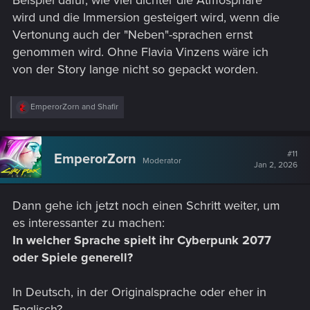
wird und die Immersion gesteigert wird, wenn die
Vertonung auch der "Neben"-sprachen ernst
genommen wird. Ohne Flavia Vinzens wäre ich
von der Story lange nicht so gepackt worden.
R
EmperorZorn
and
Shafir
e
a
c
t
#11
EmperorZorn
Moderator
i
Jan 2, 2026
o
n
s
Dann gehe ich jetzt noch einen Schritt weiter, um
:
es interessanter zu machen:
In welcher Sprache spielt ihr Cyberpunk 2077
oder Spiele generell?
In Deutsch, in der Originalsprache oder eher in
Englisch?